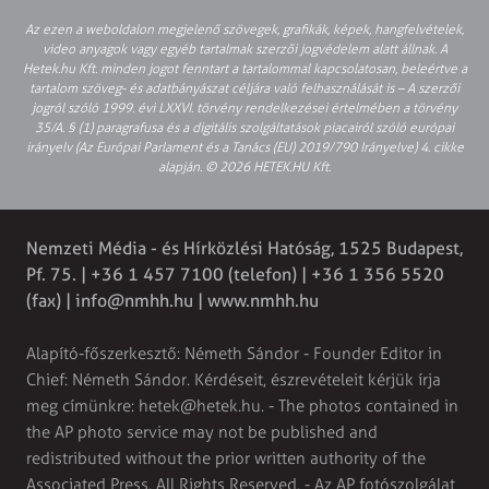
Az ezen a weboldalon megjelenő szövegek, grafikák, képek, hangfelvételek,
video anyagok vagy egyéb tartalmak szerzői jogvédelem alatt állnak. A
Hetek.hu Kft. minden jogot fenntart a tartalommal kapcsolatosan, beleértve a
tartalom szöveg- és adatbányászat céljára való felhasználását is – A szerzői
jogról szóló 1999. évi LXXVI. törvény rendelkezései értelmében a törvény
35/A. § (1) paragrafusa és a digitális szolgáltatások piacairól szóló európai
irányelv (Az Európai Parlament és a Tanács (EU) 2019/790 Irányelve) 4. cikke
alapján. © 2026 HETEK.HU Kft.
Nemzeti Média - és Hírközlési Hatóság, 1525 Budapest,
Pf. 75. | +36 1 457 7100 (telefon) | +36 1 356 5520
(fax) |
info@nmhh.hu
| www.nmhh.hu
Alapító-főszerkesztő: Németh Sándor - Founder Editor in
Chief: Németh Sándor. Kérdéseit, észrevételeit kérjük írja
meg címünkre:
hetek@hetek.hu
. - The photos contained in
the AP photo service may not be published and
redistributed without the prior written authority of the
Associated Press. All Rights Reserved. - Az AP fotószolgálat