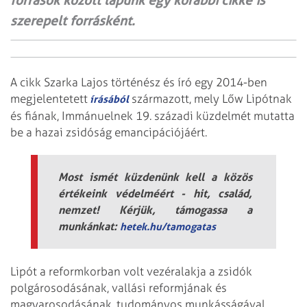
források között lapunk egy korábbi cikke is
szerepelt forrásként.
A cikk Szarka Lajos történész és író egy 2014-ben
megjelentetett
származott, mely Lőw Lipótnak
írásából
és fiának, Immánuelnek 19. századi küzdelmét mutatta
be a hazai zsidóság emancipációjáért.
Most ismét küzdenünk kell a közös
értékeink védelméért - hit, család,
nemzet! Kérjük, támogassa a
munkánkat:
hetek.hu/tamogatas
Lipót a re­form­korban volt vezéralakja a zsidók
polgárosodásának, vallási reformjának és
magyarosodásának, tudományos munkásságával