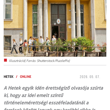
Illusztráció( Forrás: Shutterstock/PuzzlePix)
HETEK
/
ONLINE
2026. 05. 07.
A Hetek egyik idén érettségiző olvasója szúrta
ki, hogy az idei emelt szintű
történelemérettségi esszéfeladatánál a