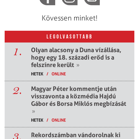
Kövessen minket!
LEGOLVASOTTABB
1.
Olyan alacsony a Duna vízállása,
hogy egy 18. századi erőd is a
felszínre került
»
HETEK
/
ONLINE
2.
Magyar Péter kommentje után
visszavonta a közmédia Hajdú
Gábor és Borsa Miklós megbízását
»
HETEK
/
ONLINE
3.
Rekordszámban vándorolnak ki