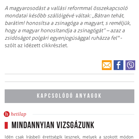
A magyarosodást a vallási reformmal összekapcsoló
mondatai később szállóigévé váltak: „Bátran tehát,
barátim! honosítsa a zsinagóga a magyart, s reméljük,
hogy a magyar honosítandja a zsinagógát” – azaz a
zsidóságot polgári egyenjogúsággal ruházza fel"
-
szólt az idézett cikkrészlet.
KAPCSOLÓDÓ ANYAGOK
hetilap
Mindannyian vizsgázunk
Idén csak írásbeli érettségik lesznek, melyek a szokott módon