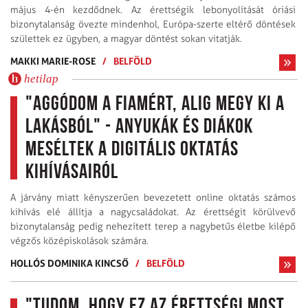
május 4-én kezdődnek. Az érettségik lebonyolítását óriási
bizonytalanság övezte mindenhol, Európa-szerte eltérő döntések
születtek ez ügyben, a magyar döntést sokan vitatják.
MAKKI MARIE-ROSE
/
BELFÖLD
hetilap
"Aggódom a fiamért, alig megy ki a
lakásból" - anyukák és diákok
meséltek a digitális oktatás
kihívásairól
A járvány miatt kényszerűen bevezetett online oktatás számos
kihívás elé állítja a nagycsaládokat. Az érettségit körülvevő
bizonytalanság pedig nehezített terep a nagybetűs életbe kilépő
végzős középiskolások számára.
HOLLÓS DOMINIKA KINCSŐ
/
BELFÖLD
"Tudom, hogy ez az érettségi most