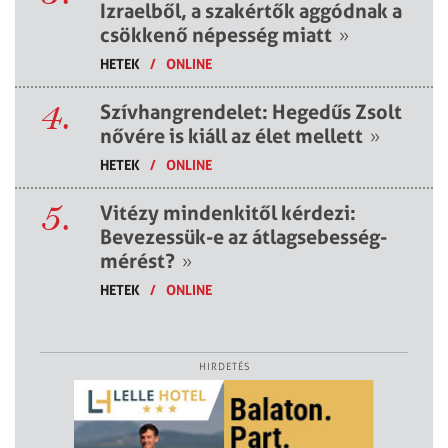
Izraelből, a szakértők aggódnak a
csökkenő népesség miatt
»
HETEK
/
ONLINE
4.
Szívhangrendelet: Hegedűs Zsolt
nővére is kiáll az élet mellett
»
HETEK
/
ONLINE
5.
Vitézy mindenkitől kérdezi:
Bevezessük-e az átlagsebesség-
mérést?
»
HETEK
/
ONLINE
HIRDETÉS