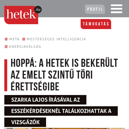
Profil
Támogatás
#
#
META
MESTERSÉGES INTELLIGENCIA
#
ENERGIAVÁLSÁG
Hoppá: a Hetek is bekerült
az emelt szintű töri
érettségibe
SZARKA LAJOS ÍRÁSÁVAL AZ
ESSZÉKÉRDÉSEKNÉL TALÁLKOZHATTAK A
VIZSGÁZÓK