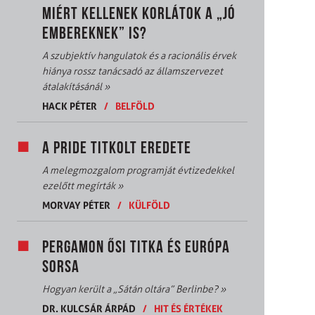
MIÉRT KELLENEK KORLÁTOK A „JÓ
EMBEREKNEK” IS?
A szubjektív hangulatok és a racionális érvek
hiánya rossz tanácsadó az államszervezet
átalakításánál
»
HACK PÉTER
/
BELFÖLD
A PRIDE TITKOLT EREDETE
A melegmozgalom programját évtizedekkel
ezelőtt megírták
»
MORVAY PÉTER
/
KÜLFÖLD
PERGAMON ŐSI TITKA ÉS EURÓPA
SORSA
Hogyan került a „Sátán oltára” Berlinbe?
»
DR. KULCSÁR ÁRPÁD
/
HIT ÉS ÉRTÉKEK