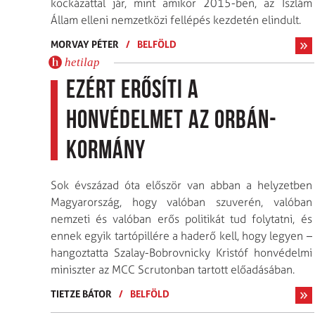
kockázattal jár, mint amikor 2015-ben, az Iszlám
Állam elleni nemzetközi fellépés kezdetén elindult.
MORVAY PÉTER
/
BELFÖLD
hetilap
Ezért erősíti a
honvédelmet az Orbán-
kormány
Sok évszázad óta először van abban a helyzetben
Magyarország, hogy valóban szuverén, valóban
nemzeti és valóban erős politikát tud folytatni, és
ennek egyik tartópillére a haderő kell, hogy legyen –
hangoztatta Szalay-Bobrovnicky Kristóf honvédelmi
miniszter az MCC Scrutonban tartott előadásában.
TIETZE BÁTOR
/
BELFÖLD