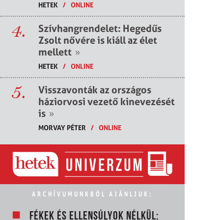
HETEK
/
ONLINE
4.
Szívhangrendelet: Hegedűs
Zsolt nővére is kiáll az élet
mellett
»
HETEK
/
ONLINE
5.
Visszavonták az országos
háziorvosi vezető kinevezését
is
»
MORVAY PÉTER
/
ONLINE
ARCHÍVUMUNKBÓL AJÁNLJUK:
FÉKEK ÉS ELLENSÚLYOK NÉLKÜL: