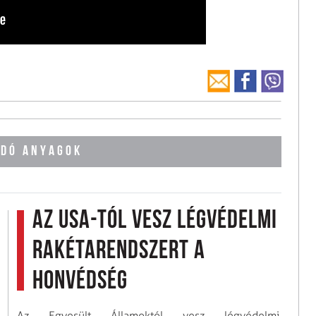
DÓ ANYAGOK
Az USA-tól vesz légvédelmi
rakétarendszert a
Honvédség
Az Egyesült Államoktól vesz légvédelmi