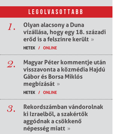
LEGOLVASOTTABB
1.
Olyan alacsony a Duna
vízállása, hogy egy 18. századi
erőd is a felszínre került
»
HETEK
/
ONLINE
2.
Magyar Péter kommentje után
visszavonta a közmédia Hajdú
Gábor és Borsa Miklós
megbízását
»
HETEK
/
ONLINE
3.
Rekordszámban vándorolnak
ki Izraelből, a szakértők
aggódnak a csökkenő
népesség miatt
»