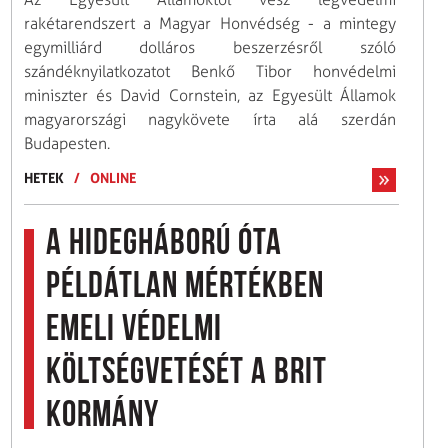
rakétarendszert a Magyar Honvédség - a mintegy
egymilliárd dolláros beszerzésről szóló
szándéknyilatkozatot Benkő Tibor honvédelmi
miniszter és David Cornstein, az Egyesült Államok
magyarországi nagykövete írta alá szerdán
Budapesten.
HETEK
/
ONLINE
A hidegháború óta
példátlan mértékben
emeli védelmi
költségvetését a brit
kormány