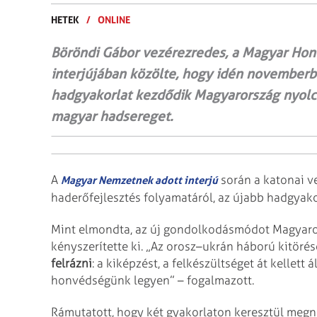
HETEK
/
ONLINE
Böröndi Gábor vezérezredes, a Magyar Honv
interjújában közölte, hogy idén novemberb
hadgyakorlat kezdődik Magyarország nyolc p
magyar hadsereget.
A
során a katonai ve
Magyar Nemzetnek adott interjú
haderőfejlesztés folyamatáról, az újabb hadgyakor
Mint elmondta, az új gondolkodásmódot Magyaror
kényszerítette ki. „Az orosz–ukrán háború kitöré
felrázni
: a kiképzést, a felkészültséget át kellett á
honvédségünk legyen” – fogalmazott.
Rámutatott, hogy két gyakorlaton keresztül megné