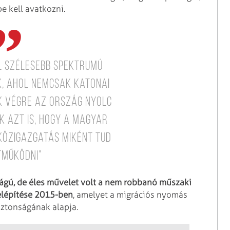
e kell avatkozni.
l szélesebb spektrumú
, ahol nemcsak katonai
 végre az ország nyolc
k azt is, hogy a Magyar
 közigazgatás miként tud
tműködni”
ágú, de éles művelet volt a nem robbanó műszaki
felépítése 2015-ben
, amelyet a migrációs nyomás
iztonságának alapja.