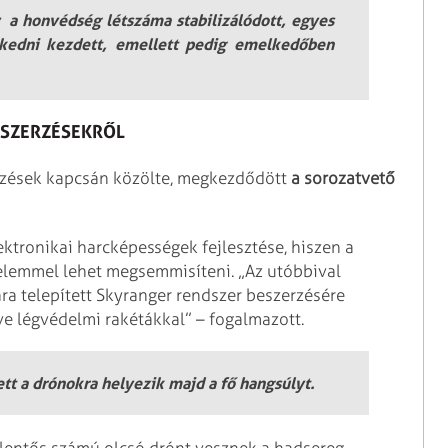
y a honvédség létszáma stabilizálódott, egyes
vekedni kezdett, emellett pedig emelkedőben
ESZERZÉSEKRŐL
rzések kapcsán közölte, megkezdődött
a sorozatvető
ektronikai harcképességek fejlesztése, hiszen a
elemmel lehet megsemmisíteni. „Az utóbbival
ra telepített Skyranger rendszer beszerzésére
e légvédelmi rakétákkal” – fogalmazott.
lett a drónokra helyezik majd a fő hangsúlyt.