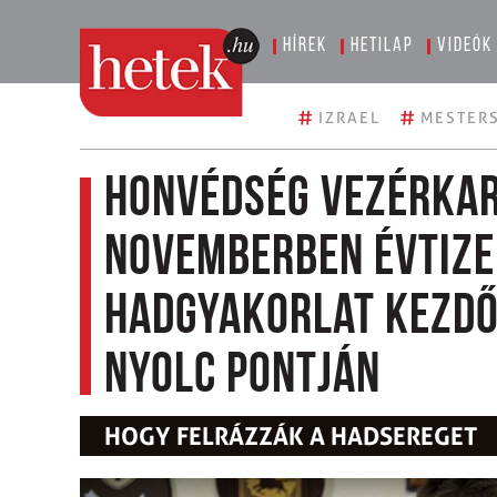
Hírek
Hetilap
Videók
#
#
IZRAEL
MESTERS
Honvédség vezérkar
novemberben évtize
hadgyakorlat kezd
nyolc pontján
HOGY FELRÁZZÁK A HADSEREGET