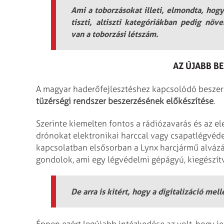
Ami a toborzásokat illeti, elmondta, hog
tiszti, altiszti kategóriákban pedig nö
van a toborzási létszám.
AZ ÚJABB B
A magyar haderőfejlesztéshez kapcsolódó besze
tüzérségi rendszer beszerzésének előkészítése
.
Szerinte kiemelten fontos a rádiózavarás és az el
drónokat elektronikai harccal vagy csapatlégvéd
kapcsolatban elsősorban a Lynx harcjármű alvázá
gondolok, ami egy légvédelmi gépágyú, kiegészítv
De arra is kitért, hogy a digitalizáció mel