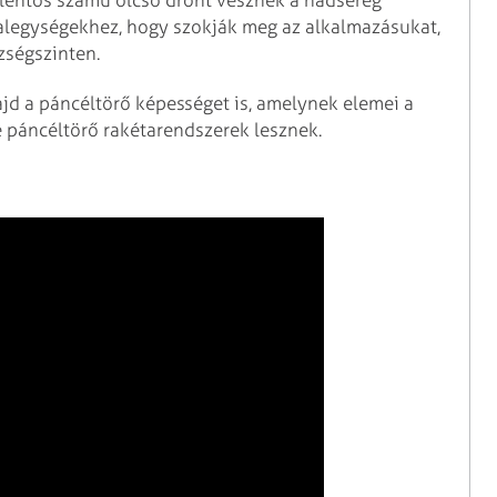
elentős számú olcsó drónt vesznek a hadsereg
alegységekhez, hogy szokják meg az alkalmazásukat,
szségszinten.
ajd a páncéltörő képességet is, amelynek elemei a
ke páncéltörő rakétarendszerek lesznek.