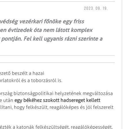
2023. 09. 19.
édség vezérkari főnöke egy friss
en évtizedek óta nem látott komplex
ontján. Fel kell ugyanis rázni szerinte a
zető beszélt a hazai
latokról és a toborzásról is.
szág biztonságpolitikai helyzetének megváltozása
se után
egy békéhez szokott hadsereget kellett
llítani, hogy felkészült, reagálóképes és jól felszerelt
zték a katonák felkészültségét, reagálóképességét,