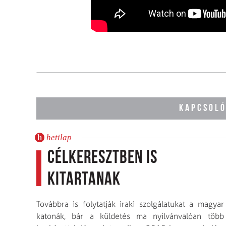
KAPCSOLÓ
hetilap
Célkeresztben is
kitartanak
Továbbra is folytatják iraki szolgálatukat a magyar
katonák, bár a küldetés ma nyilvánvalóan több