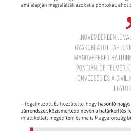
ami alapján megtalálták azokat a pontokat, ahol b
„Novemberben jóva
gyakorlatot tartunk
manővereket hajtunk
pontján, de felmérjü
Honvédség és a civil
együt
– fogalmazott. És hozzátette, hogy
hasonló nagys
zárrendszer, közismertebb nevén a határkerítés 
miatt kellett megépíteni és ma is Magyarország b