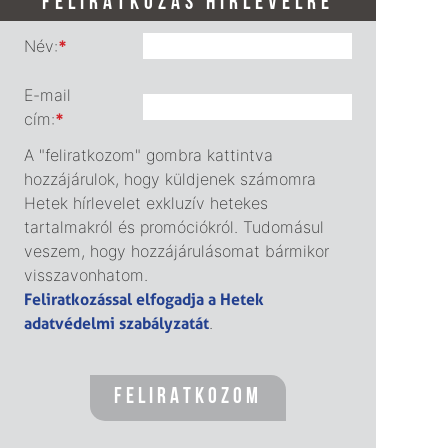
FELIRATKOZÁS HÍRLEVÉLRE
Név:
*
E-mail
cím:
*
A "feliratkozom" gombra kattintva
hozzájárulok, hogy küldjenek számomra
Hetek hírlevelet exkluzív hetekes
tartalmakról és promóciókról. Tudomásul
veszem, hogy hozzájárulásomat bármikor
visszavonhatom.
Feliratkozással elfogadja a Hetek
adatvédelmi szabályzatát
.