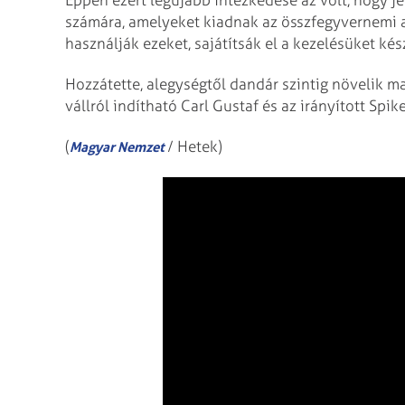
Éppen ezért legújabb intézkedése az volt, hogy j
számára, amelyeket kiadnak az összfegyvernemi 
használják ezeket, sajátítsák el a kezelésüket ké
Hozzátette, alegységtől dandár szintig növelik m
vállról indítható Carl Gustaf és az irányított Spi
(
/ Hetek)
Magyar Nemzet