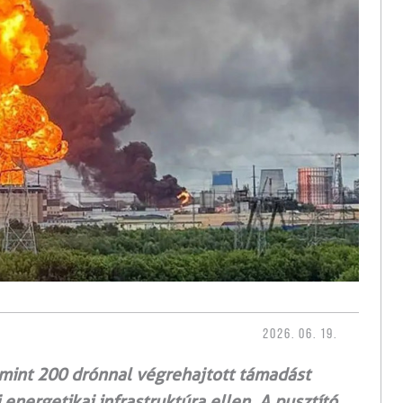
2026. 06. 19.
mint 200 drónnal végrehajtott támadást
energetikai infrastruktúra ellen. A pusztító