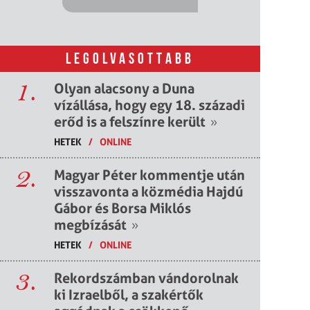
LEGOLVASOTTABB
1.
Olyan alacsony a Duna
vízállása, hogy egy 18. századi
erőd is a felszínre került
»
HETEK
/
ONLINE
2.
Magyar Péter kommentje után
visszavonta a közmédia Hajdú
Gábor és Borsa Miklós
megbízását
»
HETEK
/
ONLINE
3.
Rekordszámban vándorolnak
ki Izraelből, a szakértők