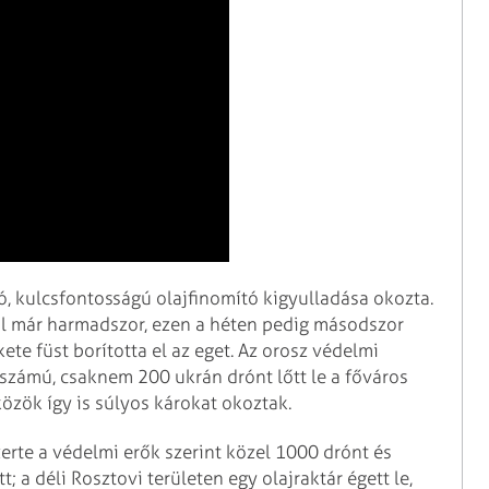
ó, kulcsfontosságú olajfinomító kigyulladása okozta.
ül már harmadszor, ezen a héten pedig másodszor
kete füst borította el az eget. Az orosz védelmi
dszámú, csaknem 200 ukrán drónt lőtt le a főváros
özök így is súlyos károkat okoztak.
erte a védelmi erők szerint közel 1000 drónt és
; a déli Rosztovi területen egy olajraktár égett le,