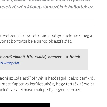
eleti részén kőolajszármazékok hullottak az
 követően sűrű, sötét, olajos pöttyök jelentek meg a
onat borította be a parkolók aszfaltját.
 értékeinket! Hit, család, nemzet - a Hetek
u/tamogatas
adni az „olajeső” tényét, a hatóságok belső pánikról
intett Kapotnya kerület lakóit, hogy tartsák zárva az
knek és az asztmásoknak pedig egyenesen azt
.