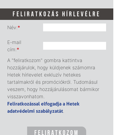
FELIRATKOZÁS HÍRLEVÉLRE
Név:
*
E-mail
cím:
*
A "feliratkozom" gombra kattintva
hozzájárulok, hogy küldjenek számomra
Hetek hírlevelet exkluzív hetekes
tartalmakról és promóciókról. Tudomásul
veszem, hogy hozzájárulásomat bármikor
visszavonhatom.
Feliratkozással elfogadja a Hetek
adatvédelmi szabályzatát
.