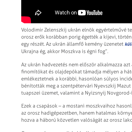
Volodimir Zelenszkij ukrán elnök egyértelművé tett
orosz erők korábban porig égették a kijevi, tört
egy részét. Az ukrán államfő kemény üzenetet
kül
Ukrajna ég, akkor Moszkva is égni fog”.
Az ukrán hadvezetés nem először alkalmazza azt a
finomítókat és olajdepókat támadja mélyen a há
emlékeztetnek a korábbi, hasonlóan súlyos incid
bénították meg a szentpétervári Nyevszkij Mazut 
tuapszei üzemet, valamint a Nyizsnyij Novgorod-i 
Ezek a csapások – a mostani moszkvaihoz hasonl
az orosz hadigépezetben, hanem hatalmas környez
hozva a háború közvetlen valóságát az orosz lak