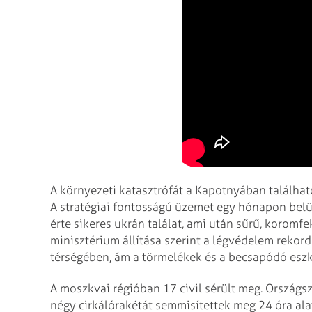
A környezeti katasztrófát a Kapotnyában találhat
A stratégiai fontosságú üzemet egy hónapon bel
érte sikeres ukrán találat, ami után sűrű, koromfe
minisztérium állítása szerint a légvédelem rekor
térségében, ám a törmelékek és a becsapódó eszk
A moszkvai régióban 17 civil sérült meg. Országsz
négy cirkálórakétát semmisítettek meg 24 óra alatt