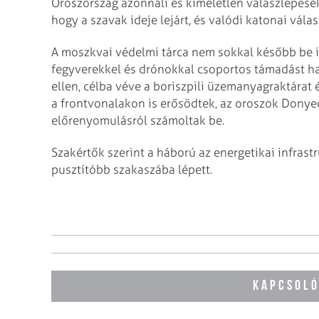
Oroszország azonnali és kíméletlen válaszlépéseke
hogy a szavak ideje lejárt, és valódi katonai vál
A moszkvai védelmi tárca nem sokkal később be is
fegyverekkel és drónokkal csoportos támadást ha
ellen, célba véve a boriszpili üzemanyagraktárat 
a frontvonalakon is erősödtek, az oroszok Donyec
előrenyomulásról számoltak be.
Szakértők szerint a háború az energetikai infras
pusztítóbb szakaszába lépett.
KAPCSOLÓ