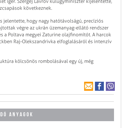
t ígér. Szergej Lavrov külügyminiszter kijelentette,
aszcsapások következnek.
 jelentette, hogy nagy hatótávolságú, precíziós
jtottak végre az ukrán üzemanyag-ellátó rendszer
és a Poltava megyei Zaturine olajfinomítót. A harcok
kben Raj-Olekszandrivka elfoglalásáról és intenzív
truktúra kölcsönös rombolásával egy új, még
DÓ ANYAGOK