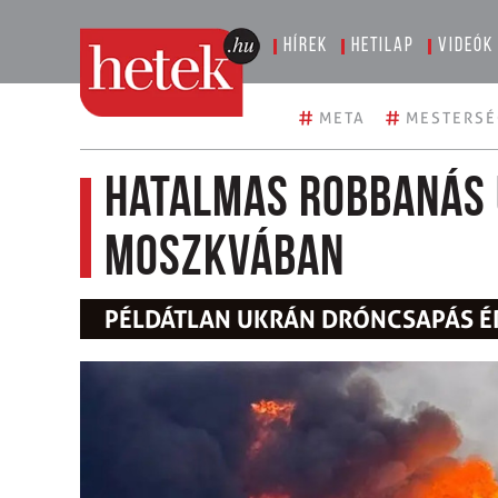
Hírek
Hetilap
Videók
#
#
META
MESTERSÉ
Hatalmas robbanás 
Moszkvában
PÉLDÁTLAN UKRÁN DRÓNCSAPÁS É