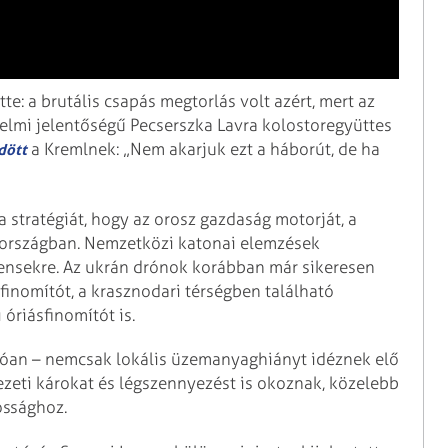
e: a brutális csapás megtorlás volt azért, mert az
énelmi jelentőségű Pecserszka Lavra kolostoregyüttes
a Kremlnek: „Nem akarjuk ezt a háborút, de ha
dött
 stratégiát, hogy az orosz gazdaság motorját, a
tországban. Nemzetközi katonai elemzések
ensekre. Az ukrán drónok korábban már sikeresen
finomítót, a krasznodari térségben található
óriásfinomítót is.
óan – nemcsak lokális üzemanyaghiányt idéznek elő
eti károkat és légszennyezést is okoznak, közelebb
ossághoz.