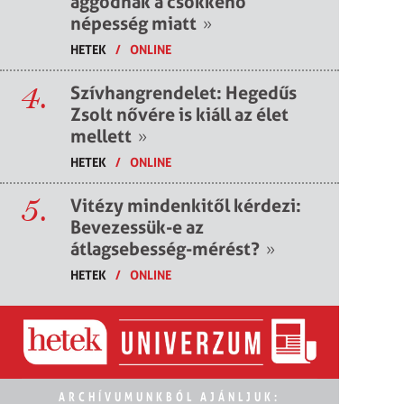
aggódnak a csökkenő
népesség miatt
»
HETEK
/
ONLINE
4.
Szívhangrendelet: Hegedűs
Zsolt nővére is kiáll az élet
mellett
»
HETEK
/
ONLINE
5.
Vitézy mindenkitől kérdezi:
Bevezessük-e az
átlagsebesség-mérést?
»
HETEK
/
ONLINE
ARCHÍVUMUNKBÓL AJÁNLJUK: