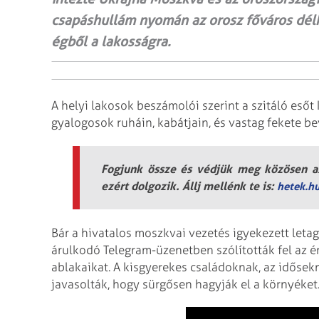
csapáshullám nyomán az orosz főváros délk
égből a lakosságra.
A helyi lakosok beszámolói szerint a szitáló esőt
gyalogosok ruháin, kabátjain, és vastag fekete bev
Fogjunk össze és védjük meg közösen az
ezért dolgozik. Állj mellénk te is:
hetek.h
Bár a hivatalos moszkvai vezetés igyekezett letag
árulkodó Telegram-üzenetben szólították fel az ér
ablakaikat. A kisgyerekes családoknak, az időse
javasolták, hogy sürgősen hagyják el a környéket