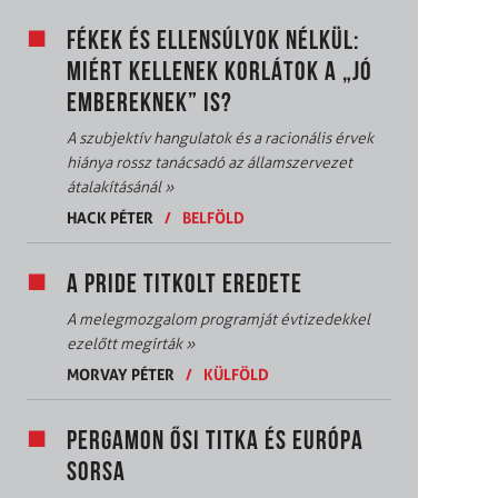
FÉKEK ÉS ELLENSÚLYOK NÉLKÜL:
MIÉRT KELLENEK KORLÁTOK A „JÓ
EMBEREKNEK” IS?
A szubjektív hangulatok és a racionális érvek
hiánya rossz tanácsadó az államszervezet
átalakításánál
»
HACK PÉTER
/
BELFÖLD
A PRIDE TITKOLT EREDETE
A melegmozgalom programját évtizedekkel
ezelőtt megírták
»
MORVAY PÉTER
/
KÜLFÖLD
PERGAMON ŐSI TITKA ÉS EURÓPA
SORSA