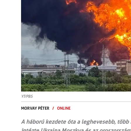
YT/PBS
MORVAY PÉTER
/
ONLINE
A háború kezdete óta a leghevesebb, több 
intézte Ukrajna Moszkva és az oroszországi 