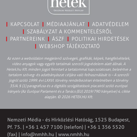
KAPCSOLAT
MÉDIAAJÁNLAT
ADATVÉDELEM
SZABÁLYZAT A KOMMENTELÉSRŐL
PARTNEREINK
ÁSZF
POLITIKAI HIRDETÉSEK
WEBSHOP TÁJÉKOZTATÓ
Az ezen a weboldalon megjelenő szövegek, grafikák, képek, hangfelvételek,
video anyagok vagy egyéb tartalmak szerzői jogvédelem alatt állnak. A
Hetek.hu Kft. minden jogot fenntart a tartalommal kapcsolatosan, beleértve a
tartalom szöveg- és adatbányászat céljára való felhasználását is – A szerzői
jogról szóló 1999. évi LXXVI. törvény rendelkezései értelmében a törvény
35/A. § (1) paragrafusa és a digitális szolgáltatások piacairól szóló európai
irányelv (Az Európai Parlament és a Tanács (EU) 2019/790 Irányelve) 4. cikke
alapján. © 2026 HETEK.HU Kft.
Nemzeti Média - és Hírközlési Hatóság, 1525 Budapest,
Pf. 75. | +36 1 457 7100 (telefon) | +36 1 356 5520
(fax) |
info@nmhh.hu
| www.nmhh.hu