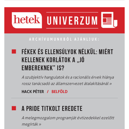
ARCHÍVUMUNKBÓL AJÁNLJUK:
FÉKEK ÉS ELLENSÚLYOK NÉLKÜL: MIÉRT
KELLENEK KORLÁTOK A „JÓ
EMBEREKNEK” IS?
A szubjektív hangulatok és a racionális érvek hiánya
rossz tanácsadó az államszervezet átalakításánál
»
HACK PÉTER
/
BELFÖLD
A PRIDE TITKOLT EREDETE
A melegmozgalom programját évtizedekkel ezelőtt
megírták
»