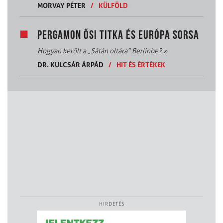
MORVAY PÉTER
/
KÜLFÖLD
PERGAMON ŐSI TITKA ÉS EURÓPA SORSA
Hogyan került a „Sátán oltára” Berlinbe?
»
DR. KULCSÁR ÁRPÁD
/
HIT ÉS ÉRTÉKEK
HIRDETÉS