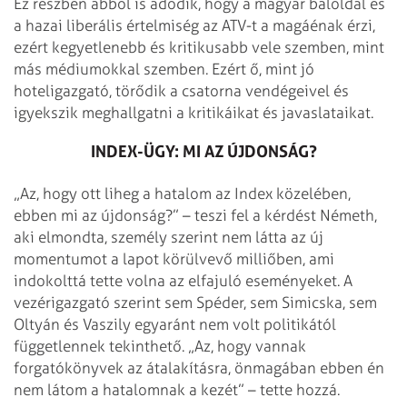
Ez részben abból is adódik, hogy a magyar baloldal és
a hazai liberális értelmiség az ATV-t a magáénak érzi,
ezért kegyetlenebb és kritikusabb vele szemben, mint
más médiumokkal szemben. Ezért ő, mint jó
hoteligazgató, törődik a csatorna vendégeivel és
igyekszik meghallgatni a kritikáikat és javaslataikat.
INDEX-ÜGY: MI AZ ÚJDONSÁG?
„Az, hogy ott liheg a hatalom az Index közelében,
ebben mi az újdonság?” – teszi fel a kérdést Németh,
aki elmondta, személy szerint nem látta az új
momentumot a lapot körülvevő milliőben, ami
indokolttá tette volna az elfajuló eseményeket. A
vezérigazgató szerint sem Spéder, sem Simicska, sem
Oltyán és Vaszily egyaránt nem volt politikától
függetlennek tekinthető. „Az, hogy vannak
forgatókönyvek az átalakításra, önmagában ebben én
nem látom a hatalomnak a kezét” – tette hozzá.