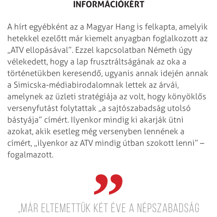
INFORMÁCIÓKÉRT
A hírt egyébként az a Magyar Hang is felkapta, amelyik
hetekkel ezelőtt már kiemelt anyagban foglalkozott az
„ATV ellopásával”. Ezzel kapcsolatban Németh úgy
vélekedett, hogy a lap frusztráltságának az oka a
történetükben keresendő, ugyanis annak idején annak
a Simicska-médiabirodalomnak lettek az árvái,
amelynek az üzleti stratégiája az volt, hogy könyöklős
versenyfutást folytattak „a sajtószabadság utolsó
bástyája” címért. Ilyenkor mindig ki akarják ütni
azokat, akik esetleg még versenyben lennének a
címért, „ilyenkor az ATV mindig útban szokott lenni” –
fogalmazott.
„Már eltemettük két éve a Népszabadság