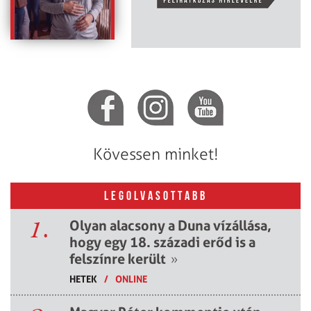
Kövessen minket!
LEGOLVASOTTABB
1.
Olyan alacsony a Duna vízállása,
hogy egy 18. századi erőd is a
felszínre került
»
HETEK
/
ONLINE