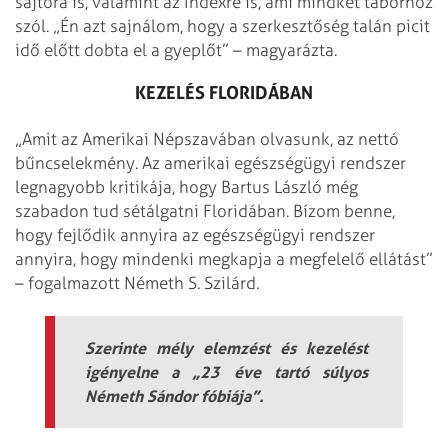
sajtóra is, valamint az Indexre is, ami mindkét táborhoz
szól. „Én azt sajnálom, hogy a szerkesztőség talán picit
idő előtt dobta el a gyeplőt” – magyarázta.
KEZELÉS FLORIDÁBAN
„Amit az Amerikai Népszavában olvasunk, az nettó
bűncselekmény. Az amerikai egészségügyi rendszer
legnagyobb kritikája, hogy Bartus László még
szabadon tud sétálgatni Floridában. Bízom benne,
hogy fejlődik annyira az egészségügyi rendszer
annyira, hogy mindenki megkapja a megfelelő ellátást”
– fogalmazott Németh S. Szilárd.
Szerinte mély elemzést és kezelést
igényelne a „23 éve tartó súlyos
Németh Sándor fóbiája”.