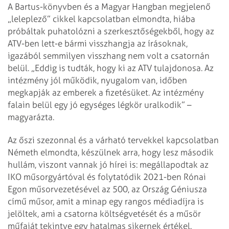
A Bartus-könyvben és a Magyar Hangban megjelenő
„leleplező” cikkel kapcsolatban elmondta, hiába
próbáltak puhatolózni a szerkesztőségekből, hogy az
ATV-ben lett-e bármi visszhangja az írásoknak,
igazából semmilyen visszhang nem volt a csatornán
belül. „Eddig is tudták, hogy ki az ATV tulajdonosa. Az
intézmény jól működik, nyugalom van, időben
megkapják az emberek a fizetésüket. Az intézmény
falain belül egy jó egységes légkör uralkodik” –
magyarázta.
Az őszi szezonnal és a várható tervekkel kapcsolatban
Németh elmondta, készülnek arra, hogy lesz második
hullám, viszont vannak jó hírei is: megállapodtak az
IKO műsorgyártóval és folytatódik 2021-ben Rónai
Egon műsorvezetésével az 500, az Ország Géniusza
című műsor, amit a minap egy rangos médiadíjra is
jelöltek, ami a csatorna költségvetését és a műsör
műfaját tekintve egy hatalmas sikernek értékel.