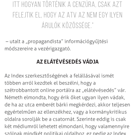
itt hogyan történik a cenzúra, csak azt
felejtik el, hogy az ATV az nem egy ilyen
árulók közössége.”
– utalt a „propagandista” információgyűjtési
módszereire a vezérigazgató.
AZ ELÁTÉVÉSEDÉS VÁDJA
Az Index szerkesztőségének a felállásával ismét
többen arról kezdtek el beszélni, hogy a
szétrobbantott online portálra az „elátévésedés” vár.
Németh elmondta, hogy érik őket ugyan ilyen vádak,
de ha az utca emberét bárki megkérdezi, akkor teljesen
egyértelműen az ellenzékhez, vagy a kormánykritikus
oldalra sorolják be a csatornát. Szerinte eddig is csak
két médiumról lehetett elmondani, hogy valamennyire
szólnak mindkét politikai oldalhoz, ez pedig az Index