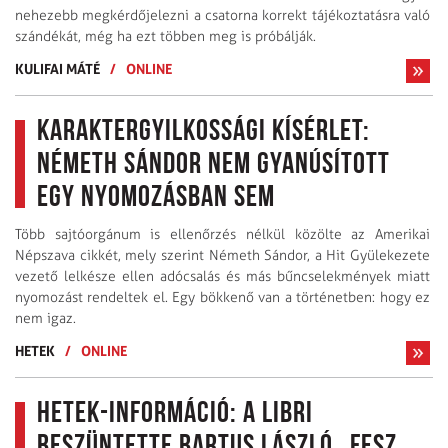
nehezebb megkérdőjelezni a csatorna korrekt tájékoztatásra való
szándékát, még ha ezt többen meg is próbálják.
KULIFAI MÁTÉ
/
ONLINE
Karaktergyilkossági kísérlet:
Németh Sándor nem gyanúsított
egy nyomozásban sem
Több sajtóorgánum is ellenőrzés nélkül közölte az Amerikai
Népszava cikkét, mely szerint Németh Sándor, a Hit Gyülekezete
vezető lelkésze ellen adócsalás és más bűncselekmények miatt
nyomozást rendeltek el. Egy bökkenő van a történetben: hogy ez
nem igaz.
HETEK
/
ONLINE
Hetek-információ: A Libri
beszüntette Bartus László „Fesz