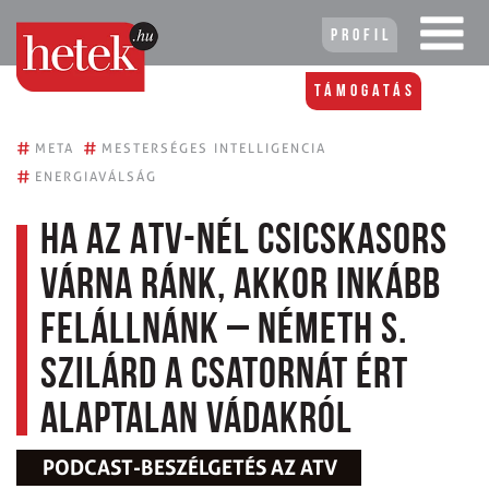
Profil
Támogatás
#
#
META
MESTERSÉGES INTELLIGENCIA
#
ENERGIAVÁLSÁG
Ha az ATV-nél csicskasors
várna ránk, akkor inkább
felállnánk – Németh S.
Szilárd a csatornát ért
alaptalan vádakról
PODCAST-BESZÉLGETÉS AZ ATV