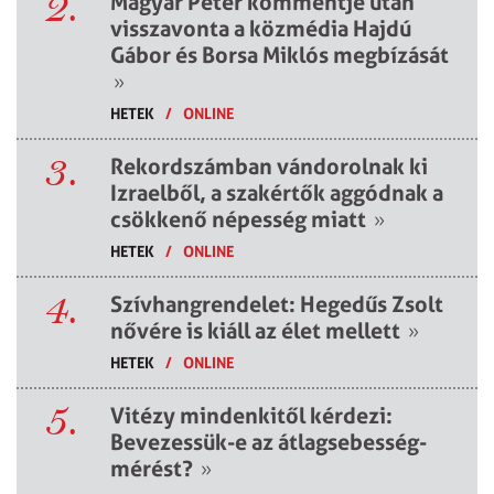
2.
Magyar Péter kommentje után
visszavonta a közmédia Hajdú
Gábor és Borsa Miklós megbízását
»
HETEK
/
ONLINE
3.
Rekordszámban vándorolnak ki
Izraelből, a szakértők aggódnak a
csökkenő népesség miatt
»
HETEK
/
ONLINE
4.
Szívhangrendelet: Hegedűs Zsolt
nővére is kiáll az élet mellett
»
HETEK
/
ONLINE
5.
Vitézy mindenkitől kérdezi:
Bevezessük-e az átlagsebesség-
mérést?
»