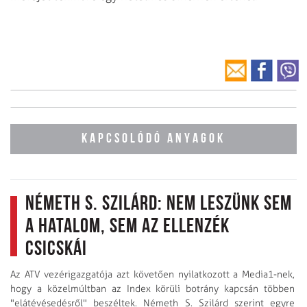
KAPCSOLÓDÓ ANYAGOK
Németh S. Szilárd: Nem leszünk sem
a hatalom, sem az ellenzék
csicskái
Az ATV vezérigazgatója azt követően nyilatkozott a Media1-nek,
hogy a közelmúltban az Index körüli botrány kapcsán többen
"elátévésedésről" beszéltek. Németh S. Szilárd szerint egyre