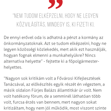
“Nem tudom elképzelni, hogy ne legyen
közvilágítás, mindegy is, ki fizeti ki.
De ennyi erővel oda is adhatná a pénzt a kormány az
önkormányzatoknak. Azt se tudom elképzelni, hogy ne
legyen közösségi közlekedés, mert akik ezt használják,
hogyan fognak elmenni a munkahelyükre? Nincs
alternatíva helyette” - fejtette ki a főpolgármester-
helyettes.
“Nagyon sok kritikám volt a Fővárosi Kifejlesztések
Tanácsával, az előkészítés egyik részét én végeztem, a
másik oldalon Fürjes Balázs államtitkár úr volt. Nem
volt hatékony fórum, de a semminél láthatóan több
volt, furcsa érzés van bennem, mert nagyon sokat
kritizáltam, hogy nem jól működik, most viszont szinte