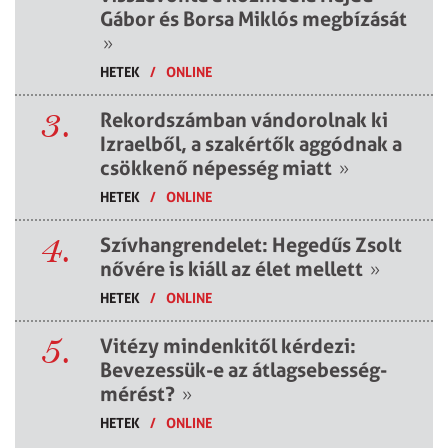
Gábor és Borsa Miklós megbízását
»
HETEK
/
ONLINE
3.
Rekordszámban vándorolnak ki
Izraelből, a szakértők aggódnak a
csökkenő népesség miatt
»
HETEK
/
ONLINE
4.
Szívhangrendelet: Hegedűs Zsolt
nővére is kiáll az élet mellett
»
HETEK
/
ONLINE
5.
Vitézy mindenkitől kérdezi:
Bevezessük-e az átlagsebesség-
mérést?
»
HETEK
/
ONLINE