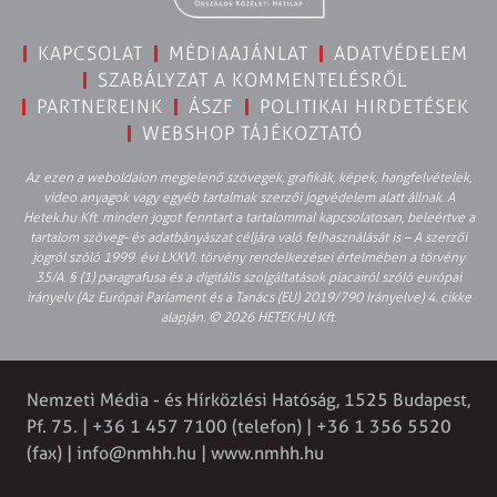
KAPCSOLAT
MÉDIAAJÁNLAT
ADATVÉDELEM
SZABÁLYZAT A KOMMENTELÉSRŐL
PARTNEREINK
ÁSZF
POLITIKAI HIRDETÉSEK
WEBSHOP TÁJÉKOZTATÓ
Az ezen a weboldalon megjelenő szövegek, grafikák, képek, hangfelvételek,
video anyagok vagy egyéb tartalmak szerzői jogvédelem alatt állnak. A
Hetek.hu Kft. minden jogot fenntart a tartalommal kapcsolatosan, beleértve a
tartalom szöveg- és adatbányászat céljára való felhasználását is – A szerzői
jogról szóló 1999. évi LXXVI. törvény rendelkezései értelmében a törvény
35/A. § (1) paragrafusa és a digitális szolgáltatások piacairól szóló európai
irányelv (Az Európai Parlament és a Tanács (EU) 2019/790 Irányelve) 4. cikke
alapján. © 2026 HETEK.HU Kft.
Nemzeti Média - és Hírközlési Hatóság, 1525 Budapest,
Pf. 75. | +36 1 457 7100 (telefon) | +36 1 356 5520
(fax) |
info@nmhh.hu
| www.nmhh.hu