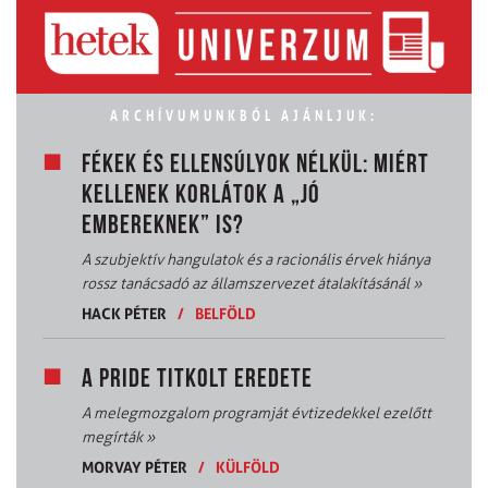
ARCHÍVUMUNKBÓL AJÁNLJUK:
FÉKEK ÉS ELLENSÚLYOK NÉLKÜL: MIÉRT
KELLENEK KORLÁTOK A „JÓ
EMBEREKNEK” IS?
A szubjektív hangulatok és a racionális érvek hiánya
rossz tanácsadó az államszervezet átalakításánál
»
HACK PÉTER
/
BELFÖLD
A PRIDE TITKOLT EREDETE
A melegmozgalom programját évtizedekkel ezelőtt
megírták
»
MORVAY PÉTER
/
KÜLFÖLD