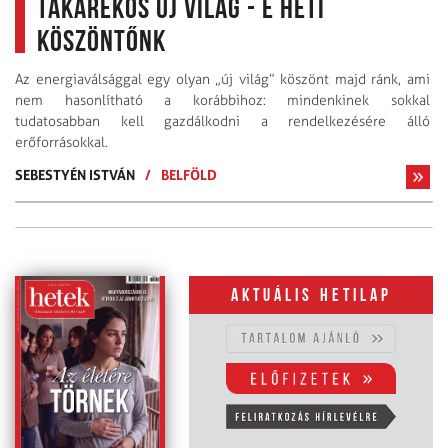
Takarékos új világ - e heti
köszöntőnk
Az energiaválsággal egy olyan „új világ” köszönt majd ránk, ami
nem hasonlítható a korábbihoz: mindenkinek sokkal
tudatosabban kell gazdálkodni a rendelkezésére álló
erőforrásokkal.
SEBESTYÉN ISTVÁN
/
BELFÖLD
Aktuális hetilap