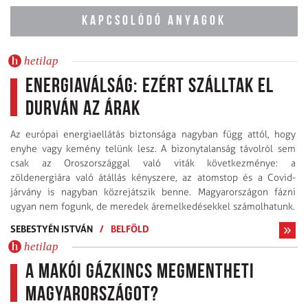
KAPCSOLÓDÓ ANYAGOK
hetilap
Energiaválság: ezért szálltak el
durván az árak
Az európai energiaellátás biztonsága nagyban függ attól, hogy
enyhe vagy kemény telünk lesz. A bizonytalanság távolról sem
csak az Oroszországgal való viták következménye: a
zöldenergiára való átállás kényszere, az atomstop és a Covid-
járvány is nagyban közrejátszik benne. Magyarországon fázni
ugyan nem fogunk, de meredek áremelkedésekkel számolhatunk.
SEBESTYÉN ISTVÁN
/
BELFÖLD
hetilap
A makói gázkincs megmentheti
Magyarországot?