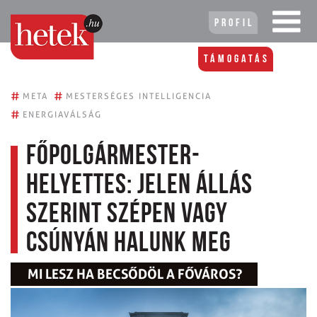
Profil
Támogatás
#
#
META
MESTERSÉGES INTELLIGENCIA
#
ENERGIAVÁLSÁG
Főpolgármester-
helyettes: Jelen állás
szerint szépen vagy
csúnyán halunk meg
MI LESZ HA BECSŐDÖL A FŐVÁROS?