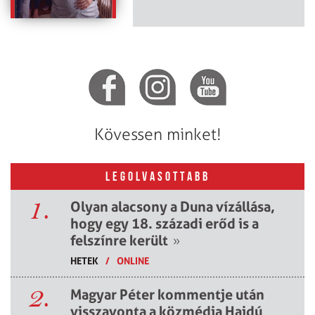
Kövessen minket!
LEGOLVASOTTABB
1.
Olyan alacsony a Duna vízállása,
hogy egy 18. századi erőd is a
felszínre került
»
HETEK
/
ONLINE
2.
Magyar Péter kommentje után
visszavonta a közmédia Hajdú