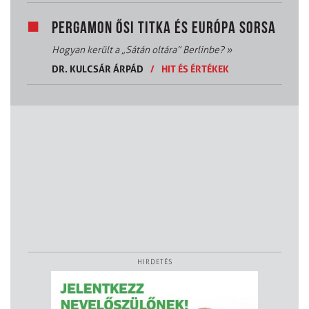
PERGAMON ŐSI TITKA ÉS EURÓPA SORSA
Hogyan került a „Sátán oltára” Berlinbe?
»
DR. KULCSÁR ÁRPÁD
/
HIT ÉS ÉRTÉKEK
HIRDETÉS