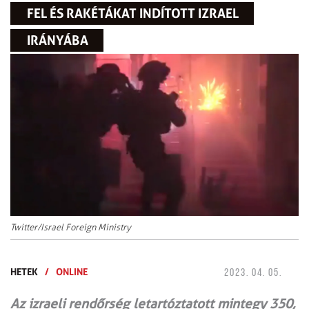
FEL ÉS RAKÉTÁKAT INDÍTOTT IZRAEL
IRÁNYÁBA
Twitter/Israel Foreign Ministry
HETEK
/
ONLINE
2023. 04. 05.
Az izraeli rendőrség letartóztatott mintegy 350,