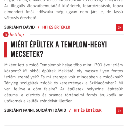
Az illegális áldozat­bemutatási kísérletek, letartóztatások, lopva
elmondott imák időszaka még ugyan nem járt le, de lassú
változás érezhető.
SURJÁNYI DÁVID
/
HIT ÉS ÉRTÉKEK
hetilap
Miért épültek a templom-hegyi
mecsetek?
Miként lett a zsidó Templomok helye több mint 1300 éve iszlám
központ? Mi okból épültek Mekkától oly messze ilyen fontos
iszlám szentélyek? És mi szerepe volt mindebben a zsidóknak?
Tényleg szolgáltak zsidók és keresztények a Szikladómban? Mi
van felírva a dóm falaira? Az épületek helyszíne, építésük
dátuma, a díszítés és számos történelmi forrás árulkodik az
utókornak a kalifák szándékát illetően.
SURJÁNYI FANNI,
SURJÁNYI DÁVID
/
HIT ÉS ÉRTÉKEK