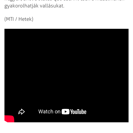
gyakorolhatják vallásukat.
(MTI / Hetek)