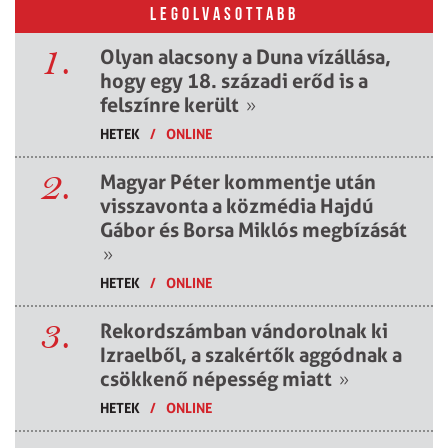
LEGOLVASOTTABB
1.
Olyan alacsony a Duna vízállása,
hogy egy 18. századi erőd is a
felszínre került
»
HETEK
/
ONLINE
2.
Magyar Péter kommentje után
visszavonta a közmédia Hajdú
Gábor és Borsa Miklós megbízását
»
HETEK
/
ONLINE
3.
Rekordszámban vándorolnak ki
Izraelből, a szakértők aggódnak a
csökkenő népesség miatt
»
HETEK
/
ONLINE