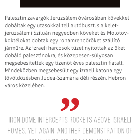
Palesztin zavargók Jeruzsálem óvárosában kövekkel
dobáltak egy utasokkal teli autóbuszt, s a kelet-
jeruzsálemi Sziluán negyedben köveket és Molotov-
koktélokat dobtak egy rohamrendőröket szállító
járműre. Az izraeli harcosok tüzet nyitottak az őket
dobáló palesztinokra, és közepesen-súlyosan
megsebesítettek egy tizenöt éves palesztin fiatalt.
Mindeközben megsebesült egy izraeli katona egy
lövöldözésben Júdea-Szamária déli részén, Hebron
város közelében.
Iron Dome intercepts rockets above Israeli
homes.
Yet again, another demonstration of