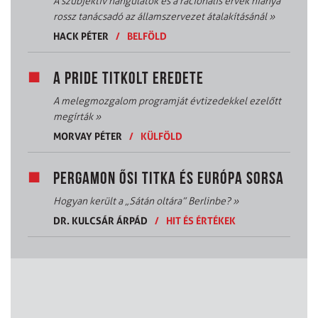
A szubjektív hangulatok és a racionális érvek hiánya
rossz tanácsadó az államszervezet átalakításánál
»
HACK PÉTER
/
BELFÖLD
A PRIDE TITKOLT EREDETE
A melegmozgalom programját évtizedekkel ezelőtt
megírták
»
MORVAY PÉTER
/
KÜLFÖLD
PERGAMON ŐSI TITKA ÉS EURÓPA SORSA
Hogyan került a „Sátán oltára” Berlinbe?
»
DR. KULCSÁR ÁRPÁD
/
HIT ÉS ÉRTÉKEK