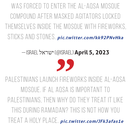
was forced to enter the Al-Aqsa Mosque
compound after masked agitators locked
themselves inside the mosque with fireworks,
sticks and stones.
pic.twitter.com/kk92PNvHka
April 5, 2023
— Israel ישראל (@Israel)
Palestinians launch fireworks inside al-Aqsa
mosque.
If Al Aqsa is important to
Palestinians, then why do they treat it like
this during Ramadan?
This is NOT how you
treat a holy place.
pic.twitter.com/JFk3afas1e