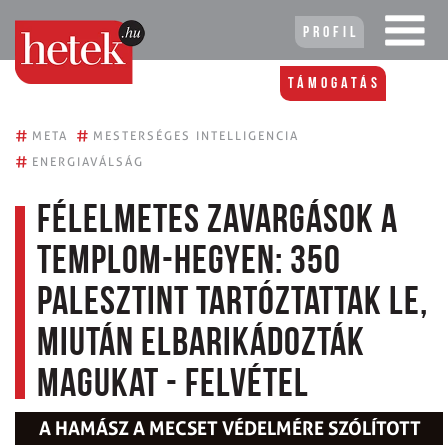
Profil
Támogatás
#
#
META
MESTERSÉGES INTELLIGENCIA
#
ENERGIAVÁLSÁG
Félelmetes zavargások a
Templom-hegyen: 350
palesztint tartóztattak le,
miután elbarikádozták
magukat - felvétel
A HAMÁSZ A MECSET VÉDELMÉRE SZÓLÍTOTT