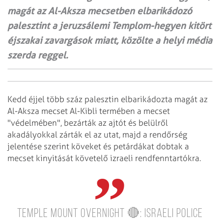
magát az Al-Aksza mecsetben elbarikádozó
palesztint a jeruzsálemi Templom-hegyen kitört
éjszakai zavargások miatt, közölte a helyi média
szerda reggel.
Kedd éjjel több száz palesztin elbarikádozta magát az
Al-Aksza mecset Al-Kibli termében a mecset
"védelmében", bezárták az ajtót és belülről
akadályokkal zárták el az utat, majd a rendőrség
jelentése szerint köveket és petárdákat dobtak a
mecset kinyitását követelő izraeli rendfenntartókra.
Temple Mount overnight 🔴:
Israeli police