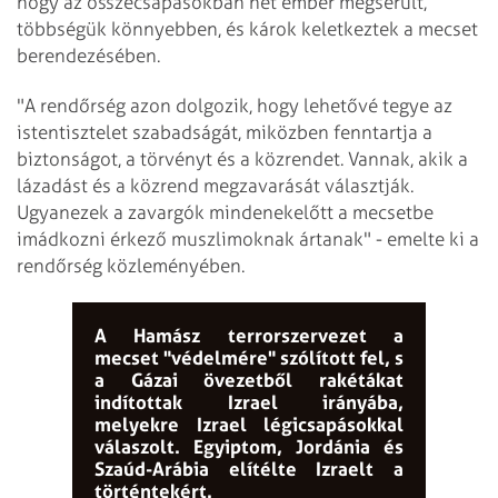
hogy az összecsapásokban hét ember megsérült,
többségük könnyebben, és károk keletkeztek a mecset
berendezésében.
"A rendőrség azon dolgozik, hogy lehetővé tegye az
istentisztelet szabadságát, miközben fenntartja a
biztonságot, a törvényt és a közrendet. Vannak, akik a
lázadást és a közrend megzavarását választják.
Ugyanezek a zavargók mindenekelőtt a mecsetbe
imádkozni érkező muszlimoknak ártanak" - emelte ki a
rendőrség közleményében.
A Hamász terrorszervezet a
mecset "védelmére" szólított fel, s
a Gázai övezetből rakétákat
indítottak Izrael irányába,
melyekre Izrael légicsapásokkal
válaszolt. Egyiptom, Jordánia és
Szaúd-Arábia elítélte Izraelt a
történtekért.