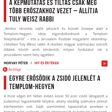
A képmutatás és tiltás csak még
több erőszakhoz vezet – állítja
Tuly Weisz rabbi
„Amikor vérontás zajlik pészach és húsvét ünnepe alatt a
Templom-hegyen, ideje elgondolkodnunk a Templom
felépítéséről” – írta a Jerusalem Postban megjelent vélemény­
cikkében Tuly Weisz rabbi. A részben magyar származású szerzőt
többek között arról kérdeztük, milyen fordulatot vár a
jeruzsálemi szent hely ügyében.
MORVAY PÉTER
/
HIT ÉS ÉRTÉKEK
hetilap
Egyre erősödik a zsidó jelenlét a
Templom-hegyen
A most véget ért héber évben közel 50 ezer zsidó látogatott a
judaizmus legszentebb helyére, amely eleddig számukra jórészt
elérhetetlen volt. Saját szemünkkel tapasztaltuk azonban a
hegyen máig uralkodó vallási intoleranciát és hatósági kényszert.