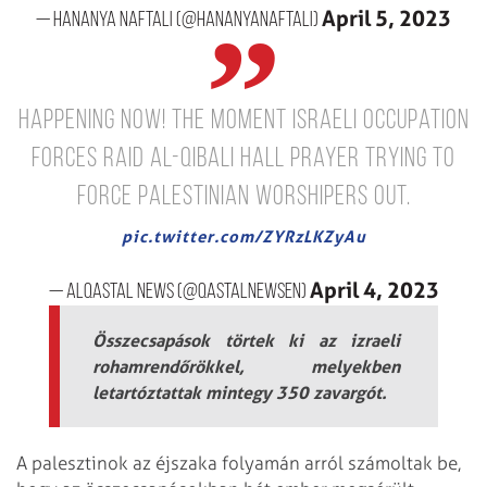
April 5, 2023
— Hananya Naftali (@HananyaNaftali)
Happening Now! The moment Israeli occupation
forces raid Al-Qibali hall prayer trying to
force Palestinian worshipers out.
pic.twitter.com/ZYRzLKZyAu
April 4, 2023
— AlQastal News (@QastalNewsEn)
Összecsapások törtek ki az izraeli
rohamrendőrökkel, melyekben
letartóztattak mintegy 350 zavargót.
A palesztinok az éjszaka folyamán arról számoltak be,