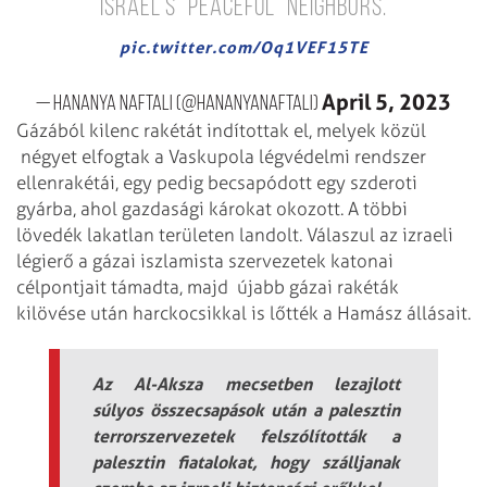
Israel's "peaceful" neighbors.
pic.twitter.com/Oq1VEF15TE
April 5, 2023
— Hananya Naftali (@HananyaNaftali)
Gázából kilenc rakétát indítottak el, melyek közül
négyet elfogtak a Vaskupola légvédelmi rendszer
ellenrakétái, egy pedig becsapódott egy szderoti
gyárba, ahol gazdasági károkat okozott. A többi
lövedék lakatlan területen landolt. Válaszul az izraeli
légierő a gázai iszlamista szervezetek katonai
célpontjait támadta, majd újabb gázai rakéták
kilövése után harckocsikkal is lőtték a Hamász állásait.
Az Al-Aksza mecsetben lezajlott
súlyos összecsapások után a palesztin
terrorszervezetek felszólították a
palesztin fiatalokat, hogy szálljanak