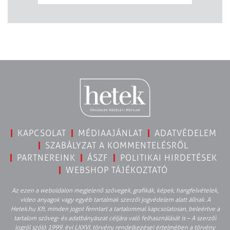
KAPCSOLAT
MÉDIAAJÁNLAT
ADATVÉDELEM
SZABÁLYZAT A KOMMENTELÉSRŐL
PARTNEREINK
ÁSZF
POLITIKAI HIRDETÉSEK
WEBSHOP TÁJÉKOZTATÓ
Az ezen a weboldalon megjelenő szövegek, grafikák, képek, hangfelvételek,
video anyagok vagy egyéb tartalmak szerzői jogvédelem alatt állnak. A
Hetek.hu Kft. minden jogot fenntart a tartalommal kapcsolatosan, beleértve a
tartalom szöveg- és adatbányászat céljára való felhasználását is – A szerzői
jogról szóló 1999. évi LXXVI. törvény rendelkezései értelmében a törvény