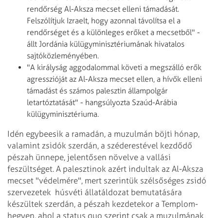
rendőrség Al-Aksza mecset elleni támadását.
Felszólítjuk Izraelt, hogy azonnal távolítsa el a
rendőrséget és a különleges erőket a mecsetből" -
állt Jordánia külügyminisztériumának hivatalos
sajtóközleményében.
"A királyság aggodalommal követi a megszálló erők
agresszióját az Al-Aksza mecset ellen, a hívők elleni
támadást és számos palesztin állampolgár
letartóztatását" - hangsúlyozta Szaúd-Arábia
külügyminisztériuma.
Idén egybeesik a ramadán, a muzulmán böjti hónap,
valamint zsidók szerdán, a széderestével kezdődő
pészah ünnepe, jelentősen növelve a vallási
feszültséget. A palesztinok azért indultak az Al-Aksza
mecset "védelmére", mert szerintük szélsőséges zsidó
szervezetek húsvéti állatáldozat bemutatására
készültek szerdán, a pészah kezdetekor a Templom-
hegyen, ahol a status quo szerint csak a muzulmának