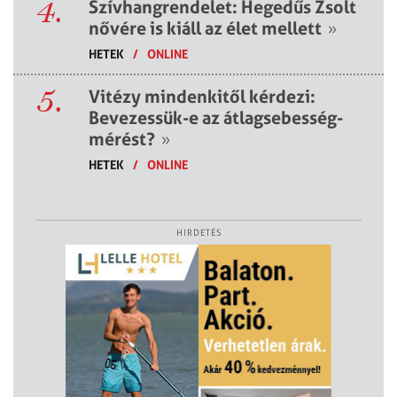
4.
Szívhangrendelet: Hegedűs Zsolt
nővére is kiáll az élet mellett
»
HETEK
/
ONLINE
5.
Vitézy mindenkitől kérdezi:
Bevezessük-e az átlagsebesség-
mérést?
»
HETEK
/
ONLINE
HIRDETÉS