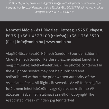
35/A. § (1) paragrafusa és a digitális szolgáltatások piacairól szóló európai
irányelv (Az Európai Parlament és a Tanács (EU) 2019/790 Irányelve) 4. cikke
alapján. © 2026 HETEK.HU Kft.
Nemzeti Média - és Hírközlési Hatóság, 1525 Budapest,
Pf. 75. | +36 1 457 7100 (telefon) | +36 1 356 5520
(fax) |
info@nmhh.hu
| www.nmhh.hu
Alapító-főszerkesztő: Németh Sándor - Founder Editor in
Chief: Németh Sándor. Kérdéseit, észrevételeit kérjük írja
meg címünkre:
hetek@hetek.hu
. - The photos contained in
the AP photo service may not be published and
redistributed without the prior written authority of the
Associated Press. All Rights Reserved. - Az AP fotószolgálat
fotóit nem lehet leközölni vagy újrafelhasználni az AP
előzetes írásbeli felhatalmazása nélkül! Copyright The
Associated Press - minden jog fenntartva!