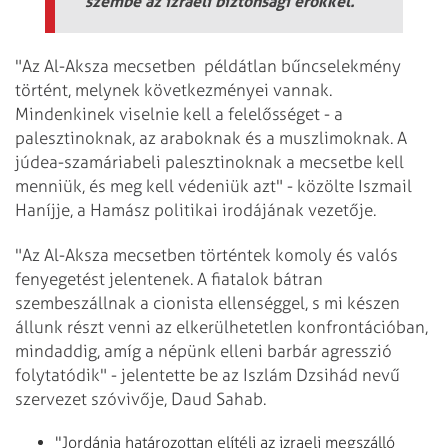
szembe az izraeli biztonsági erőkkel.
"Az Al-Aksza mecsetben példátlan bűncselekmény
történt, melynek következményei vannak.
Mindenkinek viselnie kell a felelősséget - a
palesztinoknak, az araboknak és a muszlimoknak. A
júdea-szamáriabeli palesztinoknak a mecsetbe kell
menniük, és meg kell védeniük azt" - közölte Iszmail
Haníjje, a Hamász politikai irodájának vezetője.
"Az Al-Aksza mecsetben történtek komoly és valós
fenyegetést jelentenek. A fiatalok bátran
szembeszállnak a cionista ellenséggel, s mi készen
állunk részt venni az elkerülhetetlen konfrontációban,
mindaddig, amíg a népünk elleni barbár agresszió
folytatódik" - jelentette be az Iszlám Dzsihád nevű
szervezet szóvivője, Daud Sahab.
"Jordánia határozottan elítéli az izraeli megszálló