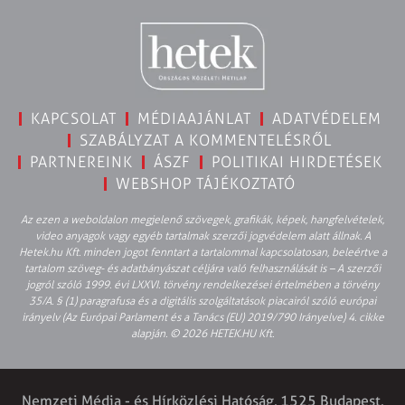
KAPCSOLAT
MÉDIAAJÁNLAT
ADATVÉDELEM
SZABÁLYZAT A KOMMENTELÉSRŐL
PARTNEREINK
ÁSZF
POLITIKAI HIRDETÉSEK
WEBSHOP TÁJÉKOZTATÓ
Az ezen a weboldalon megjelenő szövegek, grafikák, képek, hangfelvételek,
video anyagok vagy egyéb tartalmak szerzői jogvédelem alatt állnak. A
Hetek.hu Kft. minden jogot fenntart a tartalommal kapcsolatosan, beleértve a
tartalom szöveg- és adatbányászat céljára való felhasználását is – A szerzői
jogról szóló 1999. évi LXXVI. törvény rendelkezései értelmében a törvény
35/A. § (1) paragrafusa és a digitális szolgáltatások piacairól szóló európai
irányelv (Az Európai Parlament és a Tanács (EU) 2019/790 Irányelve) 4. cikke
alapján. © 2026 HETEK.HU Kft.
Nemzeti Média - és Hírközlési Hatóság, 1525 Budapest,