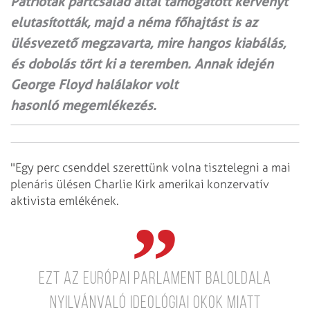
Patrióták pártcsalád által támogatott kérvényt
elutasították, majd a néma főhajtást is az
ülésvezető megzavarta, mire hangos kiabálás,
és dobolás tört ki a teremben. Annak idején
George Floyd halálakor volt
hasonló megemlékezés.
"Egy perc csenddel szerettünk volna tisztelegni a mai
plenáris ülésen Charlie Kirk amerikai konzervatív
aktivista emlékének.
Ezt az Európai Parlament baloldala
nyilvánvaló ideológiai okok miatt