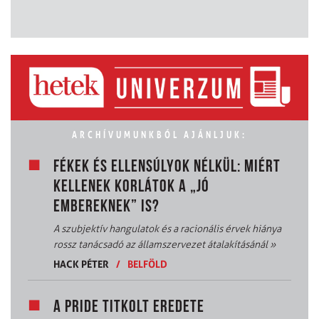
ARCHÍVUMUNKBÓL AJÁNLJUK:
FÉKEK ÉS ELLENSÚLYOK NÉLKÜL: MIÉRT
KELLENEK KORLÁTOK A „JÓ
EMBEREKNEK” IS?
A szubjektív hangulatok és a racionális érvek hiánya
rossz tanácsadó az államszervezet átalakításánál
»
HACK PÉTER
/
BELFÖLD
A PRIDE TITKOLT EREDETE