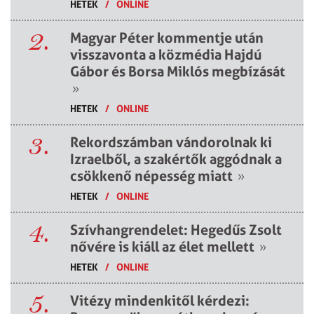
HETEK
/
ONLINE
2.
Magyar Péter kommentje után
visszavonta a közmédia Hajdú
Gábor és Borsa Miklós megbízását
»
HETEK
/
ONLINE
3.
Rekordszámban vándorolnak ki
Izraelből, a szakértők aggódnak a
csökkenő népesség miatt
»
HETEK
/
ONLINE
4.
Szívhangrendelet: Hegedűs Zsolt
nővére is kiáll az élet mellett
»
HETEK
/
ONLINE
5.
Vitézy mindenkitől kérdezi: