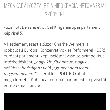
megakadályozta. Ez a hipokrácia netovábbja!
Szégyen!"
- számolt be az esetről Gál Kinga európai parlamenti
képviselő.
A kezdeményezést először Charlie Weimers, a
jobboldali Európai Konzervatívok és Reformerek (ECR)
európai parlamenti képviselője javasolta, szimbolikus
intézkedésként,
„hogy kinyilvánítsuk, hogy a
szólásszabadsághoz való jogunkat nem lehet
megsemmisíteni”
– derül ki a POLITICO által
megtekintett, több tucat európai parlamenti képviselőt
érintő e-mail láncból.