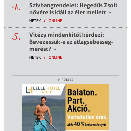
4.
Szívhangrendelet: Hegedűs Zsolt
nővére is kiáll az élet mellett
»
HETEK
/
ONLINE
5.
Vitézy mindenkitől kérdezi:
Bevezessük-e az átlagsebesség-
mérést?
»
HETEK
/
ONLINE
HIRDETÉS