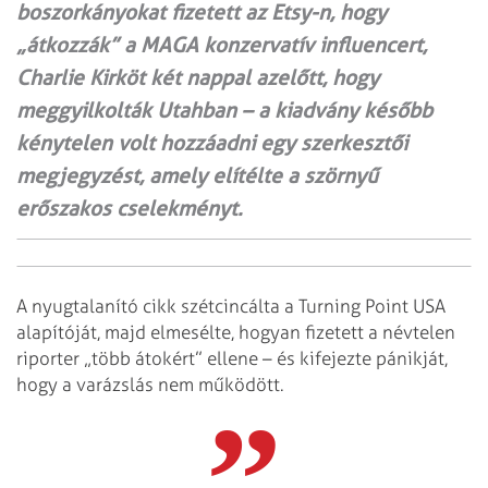
boszorkányokat fizetett az Etsy-n, hogy
„átkozzák” a MAGA konzervatív influencert,
Charlie Kirköt két nappal azelőtt, hogy
meggyilkolták Utahban – a kiadvány később
kénytelen volt hozzáadni egy szerkesztői
megjegyzést, amely elítélte a szörnyű
erőszakos cselekményt.
A nyugtalanító cikk szétcincálta a Turning Point USA
alapítóját, majd elmesélte, hogyan fizetett a névtelen
riporter „több átokért” ellene – és kifejezte pánikját,
hogy a varázslás nem működött.