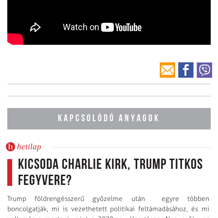
KAPCSOLÓDÓ ANYAGOK
hetilap
Kicsoda Charlie Kirk, Trump titkos
fegyvere?
Trump földrengésszerű győzelme után egyre többen
boncolgatják, mi is vezethetett politikai feltámadásához, és mi