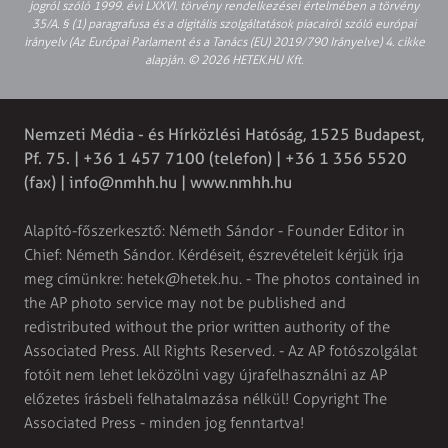
jogról szóló 1999. évi LXXVI. törvény rendelkezései értelmében a törvény
35/A. § (1) paragrafusa és a digitális szolgáltatások piacairól szóló európai
irányelv (Az Európai Parlament és a Tanács (EU) 2019/790 Irányelve) 4. cikke
alapján. © 2026 HETEK.HU Kft.
Nemzeti Média - és Hírközlési Hatóság, 1525 Budapest,
Pf. 75. | +36 1 457 7100 (telefon) | +36 1 356 5520
(fax) |
info@nmhh.hu
| www.nmhh.hu
Alapító-főszerkesztő: Németh Sándor - Founder Editor in
Chief: Németh Sándor. Kérdéseit, észrevételeit kérjük írja
meg címünkre:
hetek@hetek.hu
. - The photos contained in
the AP photo service may not be published and
redistributed without the prior written authority of the
Associated Press. All Rights Reserved. - Az AP fotószolgálat
fotóit nem lehet leközölni vagy újrafelhasználni az AP
előzetes írásbeli felhatalmazása nélkül! Copyright The
Associated Press - minden jog fenntartva!