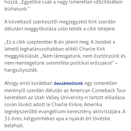
hozzá. „Egyelőre csak a nagy ismeretlen időzítésében
bízhatunk.”
A következő szerkesztői megjegyzést Kirk szerdán
délutáni meggyilkolása után tették a cikk tetejére.
„Ez a cikk szeptember 8-án jelent meg. A Jezebel a
lehető leghatározottabban elítéli Charlie Kirk
meggyilkolását.
„Nem támogatunk, nem ösztönzünk és
nem mentegetünk semmiféle politikai erőszakot” –
hangsúlyozták.
Ahogy arról korábban
, egy ismeretlen
beszámoltunk
merénylő szerdán délután az American Comeback Tour
keretében az Utah Valley University-n tartott előadása
során lövést adott le Charlie Kirkre, Amerika
legnépszerűbb evangéliumi keresztény aktivistájára. A
31 éves, kétgyermekes apa a nyakát ért lövésbe
belehalt.