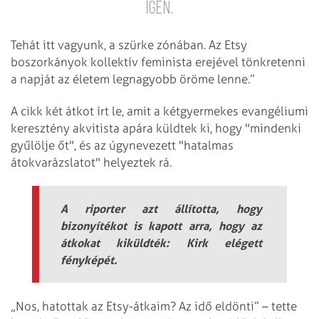
Igen.
Tehát itt vagyunk, a szürke zónában. Az Etsy
boszorkányok kollektív feminista erejével tönkretenni
a napját az életem legnagyobb öröme lenne.”
A cikk két átkot írt le, amit a kétgyermekes evangéliumi
keresztény akvitista apára küldtek ki, hogy "mindenki
gyűlölje őt", és az úgynevezett "hatalmas
átokvarázslatot" helyeztek rá.
A riporter azt állította, hogy
bizonyítékot is kapott arra, hogy az
átkokat kiküldték: Kirk elégett
fényképét.
„Nos, hatottak az Etsy-átkaim? Az idő eldönti” – tette