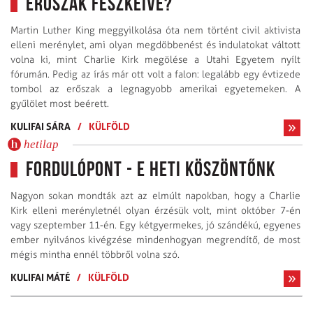
erőszak fészkeivé?
Martin Luther King meggyilkolása óta nem történt civil aktivista
elleni merénylet, ami olyan megdöbbenést és indulatokat váltott
volna ki, mint Charlie Kirk megölése a Utahi Egyetem nyílt
fórumán. Pedig az írás már ott volt a falon: legalább egy évtizede
tombol az erőszak a legnagyobb amerikai egyetemeken. A
gyűlölet most beérett.
KULIFAI SÁRA
/
KÜLFÖLD
hetilap
Fordulópont - E heti köszöntőnk
Nagyon sokan mondták azt az elmúlt napokban, hogy a Charlie
Kirk elleni merényletnél olyan érzésük volt, mint október 7-én
vagy szeptember 11-én. Egy kétgyermekes, jó szándékú, egyenes
ember nyilvános kivégzése mindenhogyan megrendítő, de most
mégis mintha ennél többről volna szó.
KULIFAI MÁTÉ
/
KÜLFÖLD