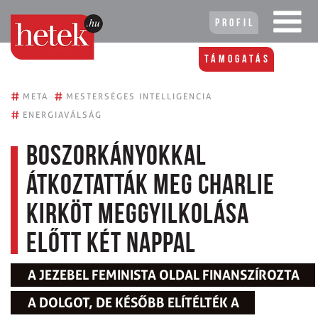
Profil
Támogatás
#
#
META
MESTERSÉGES INTELLIGENCIA
#
ENERGIAVÁLSÁG
Boszorkányokkal
átkoztatták meg Charlie
Kirköt meggyilkolása
előtt két nappal
A JEZEBEL FEMINISTA OLDAL FINANSZÍROZTA
A DOLGOT, DE KÉSŐBB ELÍTÉLTÉK A