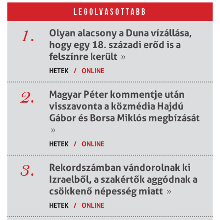
LEGOLVASOTTABB
1.
Olyan alacsony a Duna vízállása,
hogy egy 18. századi erőd is a
felszínre került
»
HETEK
/
ONLINE
2.
Magyar Péter kommentje után
visszavonta a közmédia Hajdú
Gábor és Borsa Miklós megbízását
»
HETEK
/
ONLINE
3.
Rekordszámban vándorolnak ki
Izraelből, a szakértők aggódnak a
csökkenő népesség miatt
»
HETEK
/
ONLINE