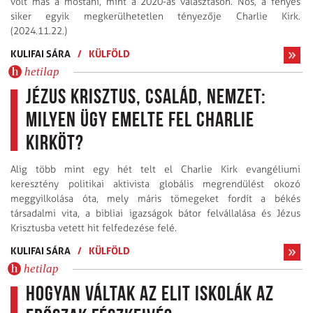
volt más a mostani, mint a 2020-as választáson. Nos, a fényes
siker egyik megkerülhetetlen tényezője Charlie Kirk.
(2024.11.22.)
KULIFAI SÁRA
/
KÜLFÖLD
hetilap
Jézus Krisztus, család, nemzet:
milyen ügy emelte fel Charlie
Kirköt?
Alig több mint egy hét telt el Charlie Kirk evangéliumi
keresztény politikai aktivista globális megrendülést okozó
meggyilkolása óta, mely máris tömegeket fordít a békés
társadalmi vita, a bibliai igazságok bátor felvállalása és Jézus
Krisztusba vetett hit felfedezése felé.
KULIFAI SÁRA
/
KÜLFÖLD
hetilap
Hogyan váltak az elit iskolák az