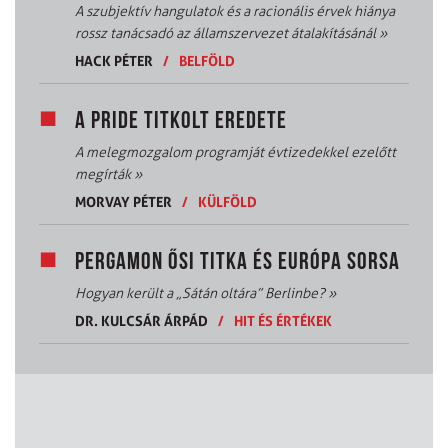
A szubjektív hangulatok és a racionális érvek hiánya
rossz tanácsadó az államszervezet átalakításánál
»
HACK PÉTER
/
BELFÖLD
A PRIDE TITKOLT EREDETE
A melegmozgalom programját évtizedekkel ezelőtt
megírták
»
MORVAY PÉTER
/
KÜLFÖLD
PERGAMON ŐSI TITKA ÉS EURÓPA SORSA
Hogyan került a „Sátán oltára” Berlinbe?
»
DR. KULCSÁR ÁRPÁD
/
HIT ÉS ÉRTÉKEK