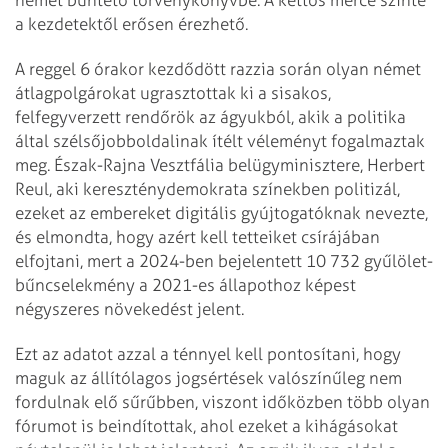
a kezdetektől erősen érezhető.
A reggel 6 órakor kezdődött razzia során olyan német
átlagpolgárokat ugrasztottak ki a sisakos,
felfegyverzett rendőrök az ágyukból, akik a politika
által szélsőjobboldalinak ítélt véleményt fogalmaztak
meg. Észak-Rajna Vesztfália belügyminisztere, Herbert
Reul, aki kereszténydemokrata színekben politizál,
ezeket az embereket digitális gyújtogatóknak nevezte,
és elmondta, hogy azért kell tetteiket csírájában
elfojtani, mert a 2024-ben bejelentett 10 732 gyűlölet-
bűncselekmény a 2021-es állapothoz képest
négyszeres növekedést jelent.
Ezt az adatot azzal a ténnyel kell pontosítani, hogy
maguk az állítólagos jogsértések valószínűleg nem
fordulnak elő sűrűbben, viszont időközben több olyan
fórumot is beindítottak, ahol ezeket a kihágásokat