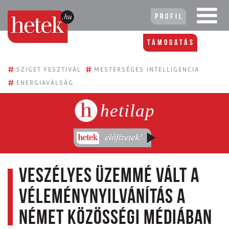
Profil
Támogatás
#
#
SZIGET FESZTIVÁL
MESTERSÉGES INTELLIGENCIA
#
ENERGIAVÁLSÁG
hetilap
Veszélyes üzemmé vált a
vélemény­nyilvánítás a
német közösségi médiában