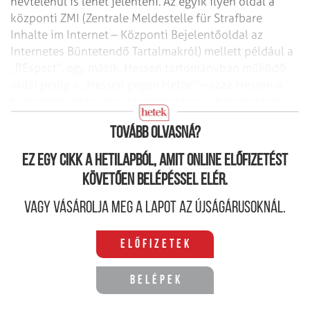
névtelenül is lehet jelenteni. Az egyik ilyen oldal a
központi ZMI (Zentrale Meldestelle für Strafbare
Inhalte im Internet – Központi Bejelentőoldal az
Internetes Büntetendő Tartalmakról) mellett például a
„REspect”, egy másik, Hessen tartományban működő
oldal pedig a „Hessen gegen Hetze” – azaz Hessen a
bujtogatás ellen, ahol természetesen a bejelentések
száma nőtt igen gyorsan a többszörösére.
Tovább olvasná?
Ez egy cikk a hetilapból, amit online előfizetést
követően belépéssel elér.
Vagy vásárolja meg a lapot az újságárusoknál.
Előfizetek
Belépek