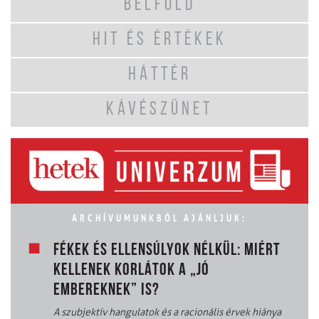
BELFÖLD
HIT ÉS ÉRTÉKEK
HÁTTÉR
KÁVÉSZÜNET
ARCHÍVUMUNKBÓL AJÁNLJUK:
FÉKEK ÉS ELLENSÚLYOK NÉLKÜL: MIÉRT
KELLENEK KORLÁTOK A „JÓ
EMBEREKNEK” IS?
A szubjektív hangulatok és a racionális érvek hiánya