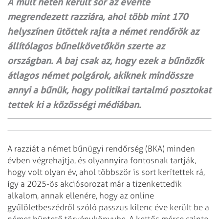
A múlt héten került sor az évente
megrendezett razziára, ahol több mint 170
helyszínen ütöttek rajta a német rendőrök az
állítólagos bűnelkövetőkön szerte az
országban. A baj csak az, hogy ezek a bűnözők
átlagos német polgárok, akiknek mindössze
annyi a bűnük, hogy politikai tartalmú posztokat
tettek ki a közösségi médiában.
A razziát a német bűnügyi rendőrség (BKA) minden
évben végrehajtja, és olyannyira fontosnak tartják,
hogy volt olyan év, ahol többször is sort kerítettek rá,
így a 2025-ös akciósorozat már a tizenkettedik
alkalom, annak ellenére, hogy az online
gyűlöletbeszédről szóló passzus kilenc éve került be a
német büntető törvénykönyvbe. A kettős mérce szinte