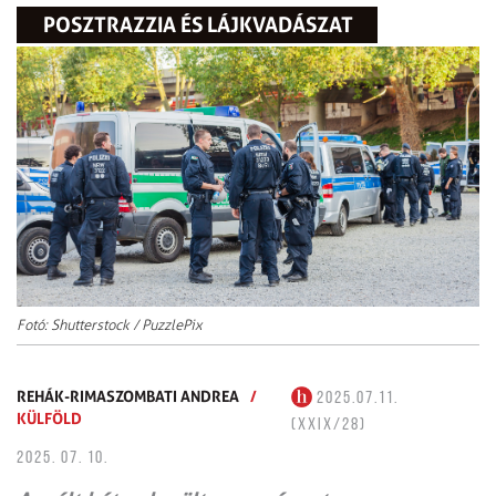
POSZTRAZZIA ÉS LÁJKVADÁSZAT
Fotó: Shutterstock / PuzzlePix
REHÁK-RIMASZOMBATI ANDREA
/
2025.07.11.
KÜLFÖLD
(XXIX/28)
2025. 07. 10.