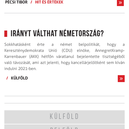
PÉCSI TIBOR
/
HIT ÉS ÉRTÉKEK
Irányt válthat Németország?
Sokkhatásként érte a német belpolitikát, hogy a
Kereszténydemokrata Unió (CDU) elnöke, AnnegretKramp-
Karrenbauer (AKK) hétfőn váratlanul bejelentette tisztségéből
való távozását, ami azt jelenti, hogy kancellárjelöltként sem kíván
indulni 2021-ben.
/
KÜLFÖLD
KÜLFÖLD