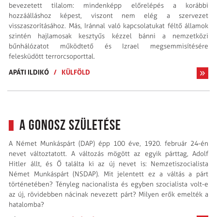
bevezetett tilalom: mindenképp előrelépés a korábbi
hozzáálláshoz képest, viszont nem elég a szervezet
visszaszorításához. Más, Iránnal való kapcsolatukat féltő államok
szintén hajlamosak kesztyűs kézzel bánni a nemzetközi
bűnhálózatot működtető és Izrael megsemmisítésére
felesküdött terrorcsoporttal.
APÁTI ILDIKÓ
/
KÜLFÖLD
A gonosz születése
A Német Munkáspárt (DAP) épp 100 éve, 1920. február 24-én
nevet változtatott. A változás mögött az egyik párttag, Adolf
Hitler állt, és Ő találta ki az új nevet is: Nemzetiszocialista
Német Munkáspárt (NSDAP). Mit jelentett ez a váltás a párt
történetében? Tényleg nacionalista és egyben szocialista volt-e
az új, rövidebben nácinak nevezett párt? Milyen erők emelték a
hatalomba?