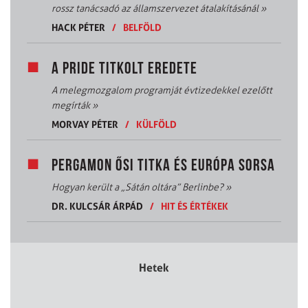
rossz tanácsadó az államszervezet átalakításánál
»
HACK PÉTER
/
BELFÖLD
A PRIDE TITKOLT EREDETE
A melegmozgalom programját évtizedekkel ezelőtt
megírták
»
MORVAY PÉTER
/
KÜLFÖLD
PERGAMON ŐSI TITKA ÉS EURÓPA SORSA
Hogyan került a „Sátán oltára” Berlinbe?
»
DR. KULCSÁR ÁRPÁD
/
HIT ÉS ÉRTÉKEK
Hetek