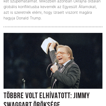
két szuperhatalmát. Miközben azonban Ukrajna oldalán
globális konfliktusba kevernék az Egyesült Államokat,
azt is szeretnék elérni, hogy Izraelt viszont magára
hagyja Donald Trump.
TÖBBRE VOLT ELHÍVATOTT: JIMMY
SWAGGART ÖRÖKSÉGE