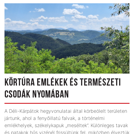
KÖRTÚRA EMLÉKEK ÉS TERMÉSZETI
CSODÁK NYOMÁBAN
A Déli-Kárpátok hegyvonulatai által körbeölelt területen
jártunk, ahol a fenyőillatú falvak, a történelmi
emlékhelyek, székelykapuk „meséltek”. Különleges tavak
és patakok hűs vizénél frissültünk fel, miközben élveztük