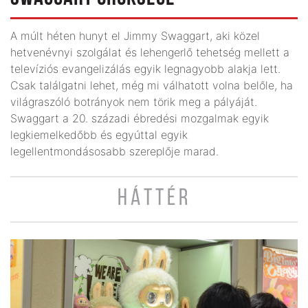
A múlt héten hunyt el Jimmy Swaggart, aki közel
hetvenévnyi szolgálat és lehengerlő tehetség mellett a
televíziós evangelizálás egyik legnagyobb alakja lett.
Csak találgatni lehet, még mi válhatott volna belőle, ha
világraszóló botrányok nem törik meg a pályáját.
Swaggart a 20. századi ébredési mozgalmak egyik
legkiemelkedőbb és egyúttal egyik
legellentmondásosabb szereplője marad.
HÁTTÉR