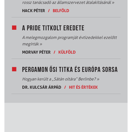
rossz tanácsadó az államszervezet átalakításánál
»
HACK PÉTER
/
BELFÖLD
A PRIDE TITKOLT EREDETE
A melegmozgalom programját évtizedekkel ezelőtt
megírták
»
MORVAY PÉTER
/
KÜLFÖLD
PERGAMON ŐSI TITKA ÉS EURÓPA SORSA
Hogyan került a „Sátán oltára” Berlinbe?
»
DR. KULCSÁR ÁRPÁD
/
HIT ÉS ÉRTÉKEK