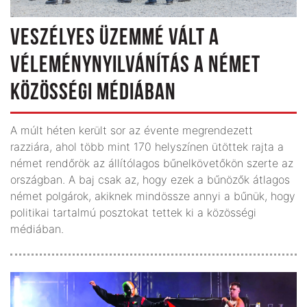
VESZÉLYES ÜZEMMÉ VÁLT A
VÉLEMÉNY­NYILVÁNÍTÁS A NÉMET
KÖZÖSSÉGI MÉDIÁBAN
A múlt héten került sor az évente megrendezett
razziára, ahol több mint 170 helyszínen ütöttek rajta a
német rendőrök az állítólagos bűnelkövetőkön szerte az
országban. A baj csak az, hogy ezek a bűnözők átlagos
német polgárok, akiknek mindössze annyi a bűnük, hogy
politikai tartalmú posztokat tettek ki a közösségi
médiában.