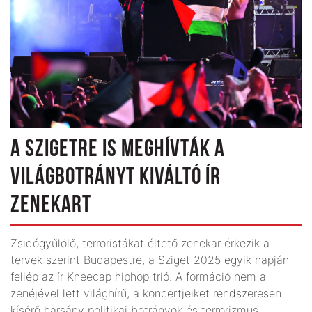
A SZIGETRE IS MEGHÍVTÁK A
VILÁGBOTRÁNYT KIVÁLTÓ ÍR
ZENEKART
Zsidógyűlölő, terroristákat éltető zenekar érkezik a
tervek szerint Budapestre, a Sziget 2025 egyik napján
fellép az ír Kneecap hiphop trió. A formáció nem a
zenéjével lett világhírű, a koncertjeiket rendszeresen
kísérő harsány politikai botrányok és terrorizmus