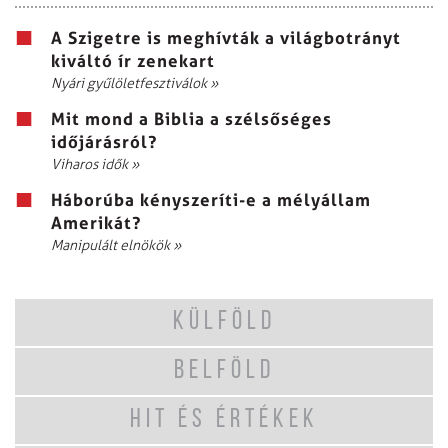
A Szigetre is meghívták a világbotrányt
kiváltó ír zenekart
Nyári gyűlöletfesztiválok
»
Mit mond a Biblia a szélsőséges
időjárásról?
Viharos idők
»
Háborúba kényszeríti-e a mélyállam
Amerikát?
Manipulált elnökök
»
KÜLFÖLD
BELFÖLD
HIT ÉS ÉRTÉKEK