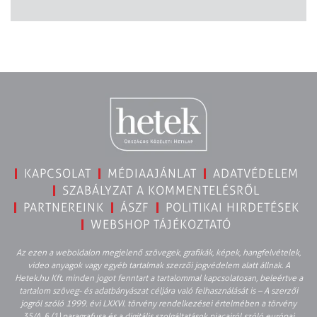
KAPCSOLAT
MÉDIAAJÁNLAT
ADATVÉDELEM
SZABÁLYZAT A KOMMENTELÉSRŐL
PARTNEREINK
ÁSZF
POLITIKAI HIRDETÉSEK
WEBSHOP TÁJÉKOZTATÓ
Az ezen a weboldalon megjelenő szövegek, grafikák, képek, hangfelvételek,
video anyagok vagy egyéb tartalmak szerzői jogvédelem alatt állnak. A
Hetek.hu Kft. minden jogot fenntart a tartalommal kapcsolatosan, beleértve a
tartalom szöveg- és adatbányászat céljára való felhasználását is – A szerzői
jogról szóló 1999. évi LXXVI. törvény rendelkezései értelmében a törvény
35/A. § (1) paragrafusa és a digitális szolgáltatások piacairól szóló európai