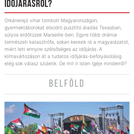
IDŐJÁRÁSRÓL?
Orkánerejű vihar tombolt Magyarországon,
gyermektáborokat elsodró pusztító áradás Texasban,
súlyos erdőtüzek Marseille-ben. Egyre több drámai
természeti katasztrófa, sokan keresik rá a magyarázatot,
miért lett ennyire szélsőséges az időjárás. A
klímaváltozáson át a tudatos időjárás-befolyásolásig
elég sok válasz születik. De mit ír Isten Igéje minderről?
BELFÖLD