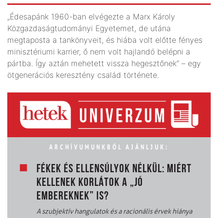
„Édesapánk 1960-ban elvégezte a Marx Károly
Közgazdaságtudományi Egyetemet, de utána
megtaposta a tankönyveit, és hiába volt előtte fényes
minisztériumi karrier, ő nem volt hajlandó belépni a
pártba. Így aztán mehetett vissza hegesztőnek” – egy
ötgenerációs keresztény család története.
ARCHÍVUMUNKBÓL AJÁNLJUK:
FÉKEK ÉS ELLENSÚLYOK NÉLKÜL: MIÉRT
KELLENEK KORLÁTOK A „JÓ
EMBEREKNEK” IS?
A szubjektív hangulatok és a racionális érvek hiánya