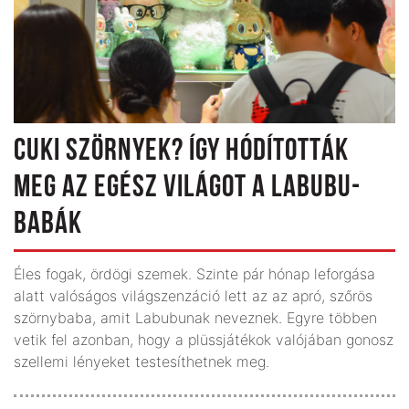
CUKI SZÖRNYEK? ÍGY HÓDÍTOTTÁK
MEG AZ EGÉSZ VILÁGOT A LABUBU-
BABÁK
Éles fogak, ördögi szemek. Szinte pár hónap leforgása
alatt valóságos világszenzáció lett az az apró, szőrös
szörnybaba, amit Labubunak neveznek. Egyre többen
vetik fel azonban, hogy a plüssjátékok valójában gonosz
szellemi lényeket testesíthetnek meg.