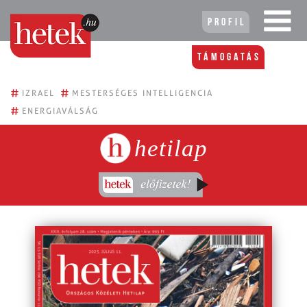
Profil
Támogatás
#
#
IZRAEL
MESTERSÉGES INTELLIGENCIA
#
ENERGIAVÁLSÁG
hetilap