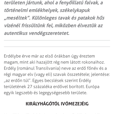
területen jártunk, ahol a fenyőillatú falvak, a
történelmi emlékhelyek, székelykapuk
„meséltek”. Különleges tavak és patakok hűs
vizénél frissültünk fel, miközben élveztük az
autentikus vendégszeretetet.
Erdélybe érve már az első órákban úgy éreztem
magam, mint aki hazajött rég nem látott rokonaihoz.
Erdély (románul Transilvania) neve az erdő főnév és a
régi magyar elv (vagy eli) szavak összetétele; jelentése:
„az erdőn túl”. Egyes becslések szerint Erdély
területének 27 százaléka erdővel borított. Európa
egyik legszebb és legegységesebb területe.
KIRÁLYHÁGÓTÓL IVÓMEZEJÉIG