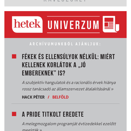
ARCHÍVUMUNKBÓL AJÁNLJUK:
FÉKEK ÉS ELLENSÚLYOK NÉLKÜL: MIÉRT
KELLENEK KORLÁTOK A „JÓ
EMBEREKNEK” IS?
A szubjektív hangulatok és a racionális érvek hiánya
rossz tanácsadó az államszervezet átalakításánál
»
HACK PÉTER
/
BELFÖLD
A PRIDE TITKOLT EREDETE
A melegmozgalom programját évtizedekkel ezelőtt
megírták
»