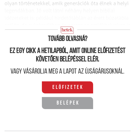
olyan történetekkel, amik generációk óta élnek a helyi
legendákban. Jó volt látni néhány helyen bibliai
idézeteket is: például hirdetőtáblán az érett búzatábla
szélén, de cukrászdában és persze az emlékhelyeken is
olvastuk az ismert sorokat.
Tovább olvasná?
Ez egy cikk a hetilapból, amit online előfizetést
követően belépéssel elér.
Vagy vásárolja meg a lapot az újságárusoknál.
Előfizetek
Belépek