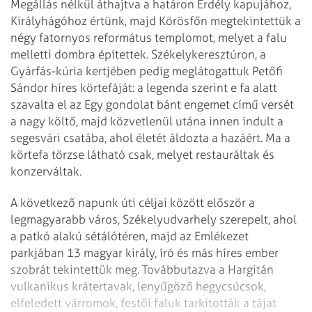
Megállás nélkül áthajtva a határon Erdély kapujához,
Királyhágóhoz értünk, majd Körösfőn megtekintettük a
négy fatornyos református templomot, melyet a falu
melletti dombra építettek. Székelykeresztúron, a
Gyárfás-kúria kertjében pedig meglátogattuk Petőfi
Sándor híres körtefáját: a legenda szerint e fa alatt
szavalta el az Egy gondolat bánt engemet című versét
a nagy költő, majd közvetlenül utána innen indult a
segesvári csatába, ahol életét áldozta a hazáért. Ma a
körtefa törzse látható csak, melyet restauráltak és
konzerváltak.
A következő napunk úti céljai között először a
legmagyarabb város, Székelyudvarhely szerepelt, ahol
a patkó alakú sétálótéren, majd az Emlékezet
parkjában 13 magyar király, író és más híres ember
szobrát tekintettük meg. Továbbutazva a Hargitán
vulkanikus krátertavak, lenyűgöző hegycsúcsok,
elfeledett várromok, festői faluk tarkították a tájat