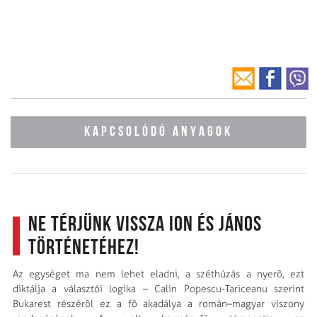
KAPCSOLÓDÓ ANYAGOK
Ne térjünk vissza Ion és János
történetéhez!
Az egységet ma nem lehet eladni, a széthúzás a nyerõ, ezt
diktálja a választói logika – Calin Popescu-Tariceanu szerint
Bukarest részérõl ez a fõ akadálya a román–magyar viszony