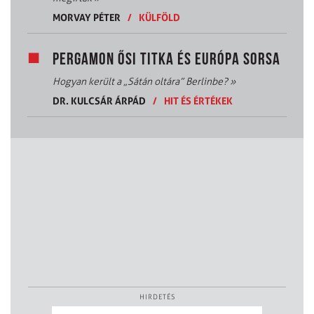
MORVAY PÉTER
/
KÜLFÖLD
PERGAMON ŐSI TITKA ÉS EURÓPA SORSA
Hogyan került a „Sátán oltára” Berlinbe?
»
DR. KULCSÁR ÁRPÁD
/
HIT ÉS ÉRTÉKEK
HIRDETÉS