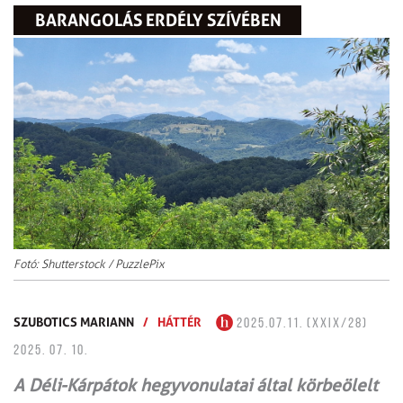
BARANGOLÁS ERDÉLY SZÍVÉBEN
Fotó: Shutterstock / PuzzlePix
SZUBOTICS MARIANN
/
HÁTTÉR
2025.07.11. (XXIX/28)
2025. 07. 10.
A Déli-Kárpátok hegyvonulatai által körbeölelt