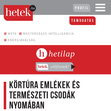
Profil
Támogatás
#
#
META
MESTERSÉGES INTELLIGENCIA
#
ENERGIAVÁLSÁG
hetilap
Körtúra emlékek és
természeti csodák
nyomában