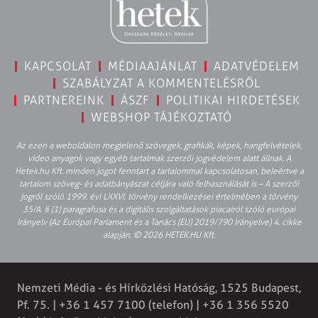
KAPCSOLAT
MÉDIAAJÁNLAT
ADATVÉDELEM
SZABÁLYZAT A KOMMENTELÉSRŐL
PARTNEREINK
ÁSZF
POLITIKAI HIRDETÉSEK
WEBSHOP TÁJÉKOZTATÓ
Az ezen a weboldalon megjelenő szövegek, grafikák, képek, hangfelvételek,
video anyagok vagy egyéb tartalmak szerzői jogvédelem alatt állnak. A
Hetek.hu Kft. minden jogot fenntart a tartalommal kapcsolatosan, beleértve a
tartalom szöveg- és adatbányászat céljára való felhasználását is – A szerzői
jogról szóló 1999. évi LXXVI. törvény rendelkezései értelmében a törvény
35/A. § (1) paragrafusa és a digitális szolgáltatások piacairól szóló európai
irányelv (Az Európai Parlament és a Tanács (EU) 2019/790 Irányelve) 4. cikke
alapján. © 2026 HETEK.HU Kft.
Nemzeti Média - és Hírközlési Hatóság, 1525 Budapest,
Pf. 75. | +36 1 457 7100 (telefon) | +36 1 356 5520