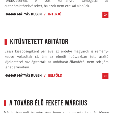
rendezésének. A volt kormányfõ támogatja az
autonómiatörekvéseket, ha azok nem etnikai alapúak.
HAMAR MÁTYÁS RUBEN
/
INTERJÚ
Kitüntetett agitátor
Szász kisebbségiként pár éve az erdélyi magyarok is remény­
kedve voksoltak rá, ám az elmúlt időszakban tett uszító
kijelentései rávilágítottak: az unióbarát államfőtől nem sok jóra
lehet számítani.
HAMAR MÁTYÁS RUBEN
/
BELFÖLD
A tovább élő fekete március
Márciusban volt harminc éve, hogy a megvezetett román tömeg