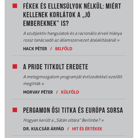
FÉKEK ÉS ELLENSÚLYOK NÉLKÜL: MIÉRT
KELLENEK KORLÁTOK A „JÓ
EMBEREKNEK” IS?
A szubjektív hangulatok és a racionális érvek hiánya
rossz tanácsadó az államszervezet átalakításánál
»
HACK PÉTER
/
BELFÖLD
A PRIDE TITKOLT EREDETE
A melegmozgalom programját évtizedekkel ezelőtt
megírták
»
MORVAY PÉTER
/
KÜLFÖLD
PERGAMON ŐSI TITKA ÉS EURÓPA SORSA
Hogyan került a „Sátán oltára” Berlinbe?
»
DR. KULCSÁR ÁRPÁD
/
HIT ÉS ÉRTÉKEK