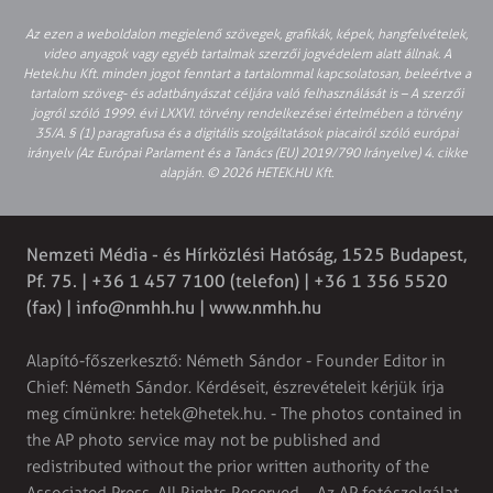
Az ezen a weboldalon megjelenő szövegek, grafikák, képek, hangfelvételek,
video anyagok vagy egyéb tartalmak szerzői jogvédelem alatt állnak. A
Hetek.hu Kft. minden jogot fenntart a tartalommal kapcsolatosan, beleértve a
tartalom szöveg- és adatbányászat céljára való felhasználását is – A szerzői
jogról szóló 1999. évi LXXVI. törvény rendelkezései értelmében a törvény
35/A. § (1) paragrafusa és a digitális szolgáltatások piacairól szóló európai
irányelv (Az Európai Parlament és a Tanács (EU) 2019/790 Irányelve) 4. cikke
alapján. © 2026 HETEK.HU Kft.
Nemzeti Média - és Hírközlési Hatóság, 1525 Budapest,
Pf. 75. | +36 1 457 7100 (telefon) | +36 1 356 5520
(fax) |
info@nmhh.hu
| www.nmhh.hu
Alapító-főszerkesztő: Németh Sándor - Founder Editor in
Chief: Németh Sándor. Kérdéseit, észrevételeit kérjük írja
meg címünkre:
hetek@hetek.hu
. - The photos contained in
the AP photo service may not be published and
redistributed without the prior written authority of the
Associated Press. All Rights Reserved. - Az AP fotószolgálat