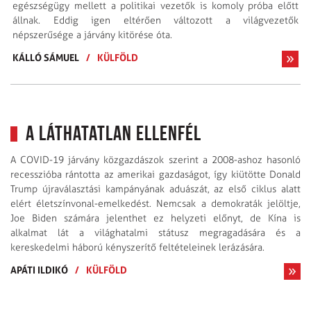
egészségügy mellett a politikai vezetők is komoly próba előtt
állnak. Eddig igen eltérően változott a világvezetők
népszerűsége a járvány kitörése óta.
KÁLLÓ SÁMUEL
/
KÜLFÖLD
A láthatatlan ellenfél
A COVID-19 járvány közgazdászok szerint a 2008-ashoz hasonló
recesszióba rántotta az amerikai gazdaságot, így kiütötte Donald
Trump újraválasztási kampányának aduászát, az első ciklus alatt
elért életszínvonal-emelkedést. Nemcsak a demokraták jelöltje,
Joe Biden számára jelenthet ez helyzeti előnyt, de Kína is
alkalmat lát a világhatalmi státusz megragadására és a
kereskedelmi háború kényszerítő feltételeinek lerázására.
APÁTI ILDIKÓ
/
KÜLFÖLD