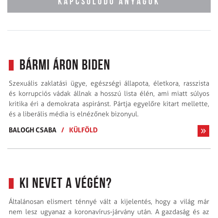
KAPCSOLÓDÓ ANYAGOK
Bármi áron Biden
Szexuális zaklatási ügye, egészségi állapota, életkora, rasszista
és korrupciós vádak állnak a hosszú lista élén, ami miatt súlyos
kritika éri a demokrata aspiránst. Pártja egyelőre kitart mellette,
és a liberális média is elnézőnek bizonyul.
BALOGH CSABA
/
KÜLFÖLD
Ki nevet a végén?
Általánosan elismert ténnyé vált a kijelentés, hogy a világ már
nem lesz ugyanaz a koronavírus-járvány után. A gazdaság és az