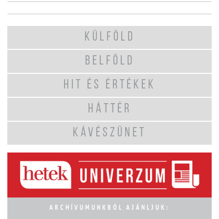
KÜLFÖLD
BELFÖLD
HIT ÉS ÉRTÉKEK
HÁTTÉR
KÁVÉSZÜNET
ARCHÍVUMUNKBÓL AJÁNLJUK: