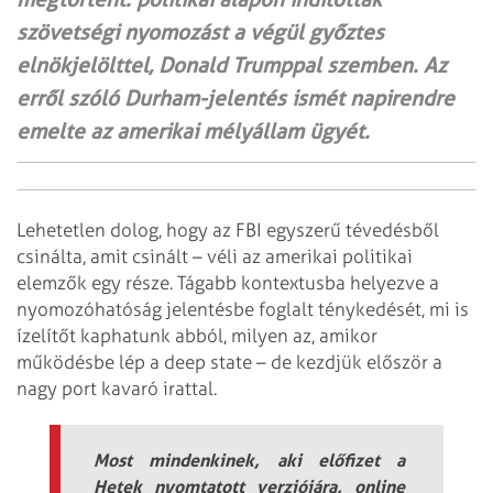
szövetségi nyomozást a végül győztes
elnökjelölttel, Donald Trumppal szemben. Az
erről szóló Durham-jelentés ismét napirendre
emelte az amerikai mélyállam ügyét.
Lehetetlen dolog, hogy az FBI egyszerű tévedésből
csinálta, amit csinált – véli az amerikai politikai
elemzők egy része. Tágabb kontextusba helyezve a
nyomozóhatóság jelentésbe foglalt ténykedését, mi is
ízelítőt kaphatunk abból, milyen az, amikor
működésbe lép a deep state – de kezdjük először a
nagy port kavaró irattal.
Most mindenkinek, aki előfizet a
Hetek nyomtatott verziójára, online