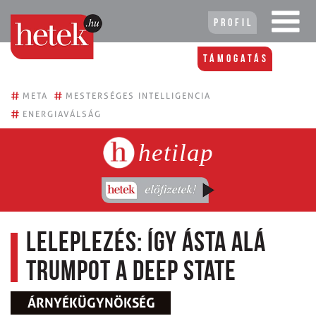
Profil
Támogatás
#
#
META
MESTERSÉGES INTELLIGENCIA
#
ENERGIAVÁLSÁG
hetilap
Leleplezés: így ásta alá
Trumpot a deep state
ÁRNYÉKÜGYNÖKSÉG