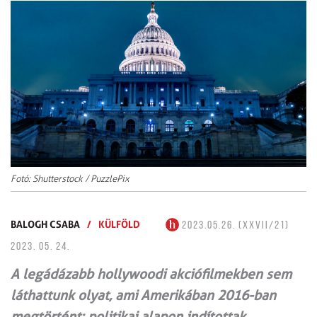
Fotó: Shutterstock / PuzzlePix
BALOGH CSABA
/
KÜLFÖLD
2023.05.26. (XXVII/21)
2023. 05. 24.
A legádázabb hollywoodi akciófilmekben sem
láthattunk olyat, ami Amerikában 2016-ban
megtörtént: politikai alapon indítottak