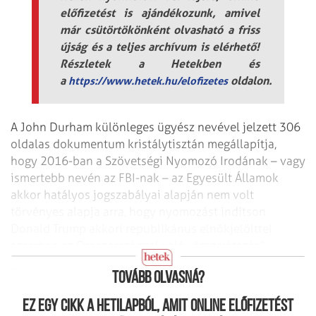
előfizetést is ajándékozunk, amivel
már csütörtökönként olvasható a friss
újság és a teljes archívum is elérhető!
Részletek a Hetekben és
a
oldalon.
https://www.hetek.hu/elofizetes
A John Durham különleges ügyész nevével jelzett 306
oldalas dokumentum kristálytisztán megállapítja,
hogy 2016-ban a Szövetségi Nyomozó Irodának – vagy
ismertebb nevén az FBI-nak – az Egyesült Államok
akkor hatályos jogszabályai alapján nem volt
törvényes alapja arra, hogy nyomozást indítson
Donald Trump akkori republikánus elnökjelölttel
szemben az Oroszországgal való „összejátszás”
gyanúja okán.
Tovább olvasná?
Ez egy cikk a hetilapból, amit online előfizetést