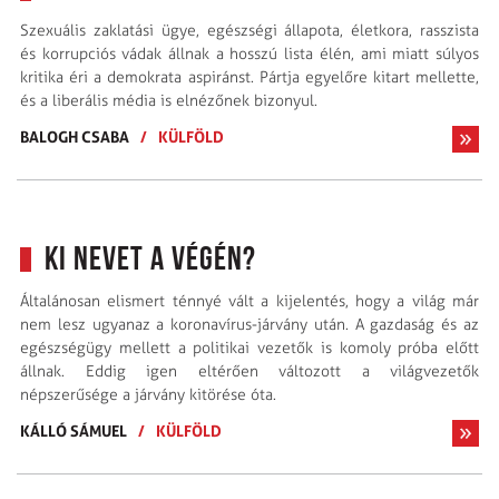
Szexuális zaklatási ügye, egészségi állapota, életkora, rasszista
és korrupciós vádak állnak a hosszú lista élén, ami miatt súlyos
kritika éri a demokrata aspiránst. Pártja egyelőre kitart mellette,
és a liberális média is elnézőnek bizonyul.
BALOGH CSABA
/
KÜLFÖLD
Ki nevet a végén?
Általánosan elismert ténnyé vált a kijelentés, hogy a világ már
nem lesz ugyanaz a koronavírus-járvány után. A gazdaság és az
egészségügy mellett a politikai vezetők is komoly próba előtt
állnak. Eddig igen eltérően változott a világvezetők
népszerűsége a járvány kitörése óta.
KÁLLÓ SÁMUEL
/
KÜLFÖLD