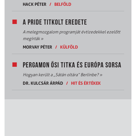
HACK PÉTER
/
BELFÖLD
A PRIDE TITKOLT EREDETE
A melegmozgalom programját évtizedekkel ezelőtt
megírták
»
MORVAY PÉTER
/
KÜLFÖLD
PERGAMON ŐSI TITKA ÉS EURÓPA SORSA
Hogyan került a „Sátán oltára” Berlinbe?
»
DR. KULCSÁR ÁRPÁD
/
HIT ÉS ÉRTÉKEK