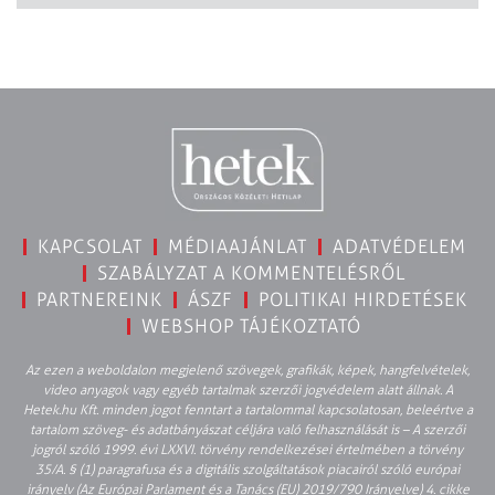
KAPCSOLAT
MÉDIAAJÁNLAT
ADATVÉDELEM
SZABÁLYZAT A KOMMENTELÉSRŐL
PARTNEREINK
ÁSZF
POLITIKAI HIRDETÉSEK
WEBSHOP TÁJÉKOZTATÓ
Az ezen a weboldalon megjelenő szövegek, grafikák, képek, hangfelvételek,
video anyagok vagy egyéb tartalmak szerzői jogvédelem alatt állnak. A
Hetek.hu Kft. minden jogot fenntart a tartalommal kapcsolatosan, beleértve a
tartalom szöveg- és adatbányászat céljára való felhasználását is – A szerzői
jogról szóló 1999. évi LXXVI. törvény rendelkezései értelmében a törvény
35/A. § (1) paragrafusa és a digitális szolgáltatások piacairól szóló európai
irányelv (Az Európai Parlament és a Tanács (EU) 2019/790 Irányelve) 4. cikke