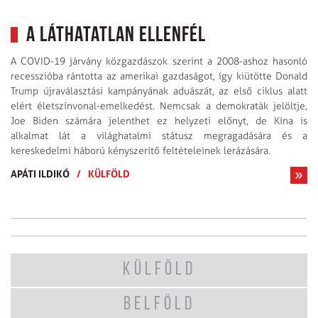
A láthatatlan ellenfél
A COVID-19 járvány közgazdászok szerint a 2008-ashoz hasonló
recesszióba rántotta az amerikai gazdaságot, így kiütötte Donald
Trump újraválasztási kampányának aduászát, az első ciklus alatt
elért életszínvonal-emelkedést. Nemcsak a demokraták jelöltje,
Joe Biden számára jelenthet ez helyzeti előnyt, de Kína is
alkalmat lát a világhatalmi státusz megragadására és a
kereskedelmi háború kényszerítő feltételeinek lerázására.
APÁTI ILDIKÓ
/
KÜLFÖLD
KÜLFÖLD
BELFÖLD