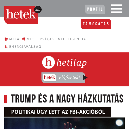
Profil
Támogatás
#
#
META
MESTERSÉGES INTELLIGENCIA
#
ENERGIAVÁLSÁG
hetilap
Trump és a nagy házkutatás
POLITIKAI ÜGY LETT AZ FBI-AKCIÓBÓL