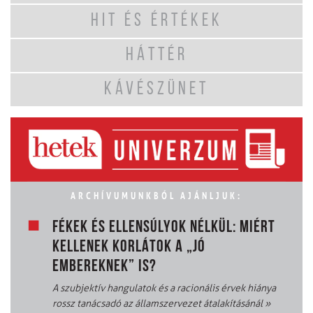
HIT ÉS ÉRTÉKEK
HÁTTÉR
KÁVÉSZÜNET
ARCHÍVUMUNKBÓL AJÁNLJUK:
FÉKEK ÉS ELLENSÚLYOK NÉLKÜL: MIÉRT
KELLENEK KORLÁTOK A „JÓ
EMBEREKNEK” IS?
A szubjektív hangulatok és a racionális érvek hiánya
rossz tanácsadó az államszervezet átalakításánál
»