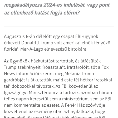
megakadályozza 2024-es indulását, vagy pont
az ellenkező hatást fogja elérni?
Augusztus 8-án délelőtt egy csapat FBI-ügynök
érkezett Donald J. Trump volt amerikai elnök fény­űző
floridai, Mar-A-Lago elnevezésű birtokára.
Az ügynökök házkutatást tartottak, és átfésülték
Trump szekrényeit, íróasztalait, irattárolóit, sőt a Fox
News információi szerint még Melania Trump
gardróbját is átkutatták, majd este fél hétkor iratokkal
teli dobozokkal távoztak. Az FBI közvetlenül az
Igazságügyi Minisztérium alá tartozik, azonban három
teljes napon keresztül sem a minisztérium, sem az FBI
nem kommentálta az esetet. A Fehér Ház szóvivője
közvetlenül az esemény után azt nyilatkozta, hogy
Biden elnököt nem tájékoztatták előzetesen az FBI