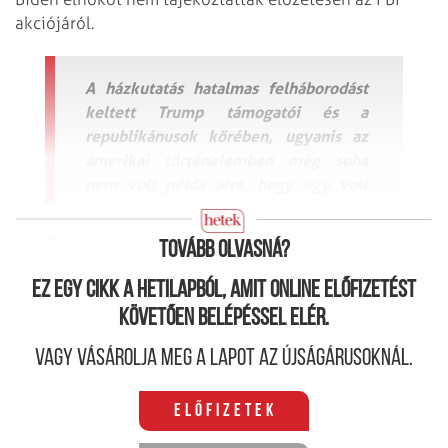
akciójáról.
A házkutatás hatalmas felháborodást
keltett Trump támogatói és a
republikánusok körében, ugyanis az
amerikai történelemben még soha
nem volt példa arra, hogy egy volt
amerikai elnök otthonát átkutassák.
Tovább olvasná?
Ez egy cikk a hetilapból, amit online előfizetést
követően belépéssel elér.
Vagy vásárolja meg a lapot az újságárusoknál.
Előfizetek