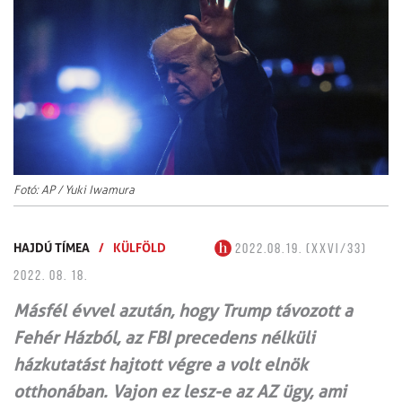
Fotó: AP / Yuki Iwamura
HAJDÚ TÍMEA
/
KÜLFÖLD
2022.08.19. (XXVI/33)
2022. 08. 18.
Másfél évvel azután, hogy Trump távozott a
Fehér Házból, az FBI precedens nélküli
házkutatást hajtott végre a volt elnök
otthonában. Vajon ez lesz-e az AZ ügy, ami