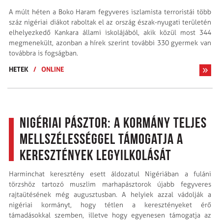
A múlt héten a Boko Haram fegyveres iszlamista terroristái több
száz nigériai diákot raboltak el az ország észak-nyugati területén
elhelyezkedő Kankara állami iskolájából, akik közül most 344
megmenekült, azonban a hírek szerint további 330 gyermek van
továbbra is fogságban.
HETEK
/
ONLINE
Nigériai pásztor: a kormány teljes
mellszélességgel támogatja a
keresztények legyilkolását
Harminchat keresztény esett áldozatul Nigériában a fuláni
törzshöz tartozó muszlim marhapásztorok újabb fegyveres
rajtaütésének még augusztusban. A helyiek azzal vádolják a
nigériai kormányt, hogy tétlen a keresztényeket érő
támadásokkal szemben, illetve hogy egyenesen támogatja az