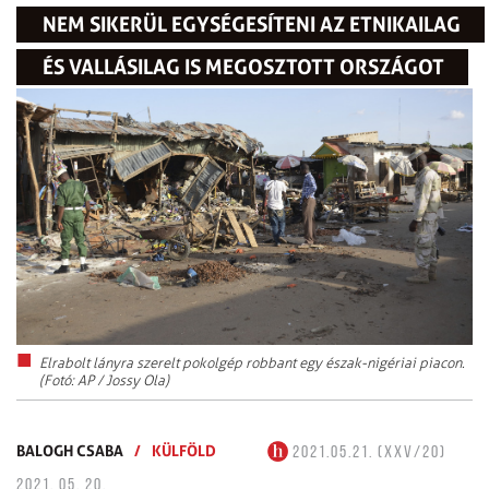
NEM SIKERÜL EGYSÉGESÍTENI AZ ETNIKAILAG
ÉS VALLÁSILAG IS MEGOSZTOTT ORSZÁGOT
Elrabolt lányra szerelt pokolgép robbant egy észak-nigériai piacon.
(Fotó: AP / Jossy Ola)
BALOGH CSABA
/
KÜLFÖLD
2021.05.21. (XXV/20)
2021. 05. 20.