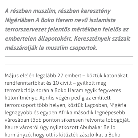
A részben muszlim, részben keresztény
Nigériában A Boko Haram nevű iszlamista
terror­szervezet jelentős mértékben felelős az
embertelen állapotokért. Keresztények százait
mészárolják le muszlim csoportok.
Május elején legalább 27 embert – köztük katonákat,
rendfenntartókat és 10 civilt – gyilkolt meg
terrorakciója során a Boko Haram egyik fegyveres
különítménye. Április végén pedig az említett
terrorcsoport több helyen, köztük Lagosban, Nigéria
legnagyobb és egyben Afrika második legnépesebb
városában több ponton sikeresen felvonta lobogóját.
Kaure városról úgy nyilatkozott Abubakar Bello
kormányzó, hogy ott is kitűzték zászlóikat a Boko