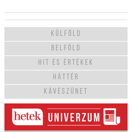
KÜLFÖLD
BELFÖLD
HIT ÉS ÉRTÉKEK
HÁTTÉR
KÁVÉSZÜNET