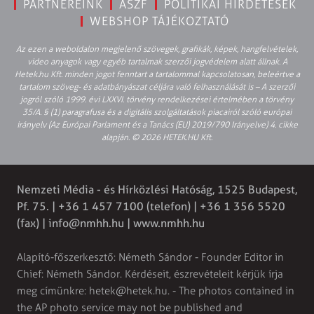
PARTNEREINK
ÁSZF
POLITIKAI HIRDETÉSEK
WEBSHOP TÁJÉKOZTATÓ
Az ezen a weboldalon megjelenő szövegek, grafikák, képek, hangfelvételek,
video anyagok vagy egyéb tartalmak szerzői jogvédelem alatt állnak. A
Hetek.hu Kft. minden jogot fenntart a tartalommal kapcsolatosan, beleértve a
tartalom szöveg- és adatbányászat céljára való felhasználását is – A szerzői
jogról szóló 1999. évi LXXVI. törvény rendelkezései értelmében a törvény
35/A. § (1) paragrafusa és a digitális szolgáltatások piacairól szóló európai
irányelv (Az Európai Parlament és a Tanács (EU) 2019/790 Irányelve) 4. cikke
alapján. © 2026 HETEK.HU Kft.
Nemzeti Média - és Hírközlési Hatóság, 1525 Budapest,
Pf. 75. | +36 1 457 7100 (telefon) | +36 1 356 5520
(fax) |
info@nmhh.hu
| www.nmhh.hu
Alapító-főszerkesztő: Németh Sándor - Founder Editor in
Chief: Németh Sándor. Kérdéseit, észrevételeit kérjük írja
meg címünkre:
hetek@hetek.hu
. - The photos contained in
the AP photo service may not be published and