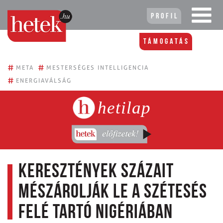
Profil
Támogatás
#
#
META
MESTERSÉGES INTELLIGENCIA
#
ENERGIAVÁLSÁG
hetilap
Keresztények százait
mészárolják le a szétesés
felé tartó Nigériában