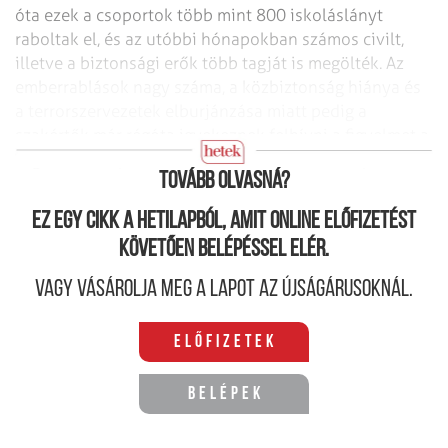
óta ezek a csoportok több mint 800 iskoláslányt
raboltak el, és az utóbbi hónapokban számos civilt,
illetve a biztonsági erők több tagját is megölték. Az
emberrablások nagy száma, a közbiztonság hiánya és
a terrorszervezetek elburjánzása miatt pedig a
szakértők már régóta igyekeznek felhívni a figyelmet a
Nigériában tapasztalható tarthatatlan közállapotokra.
Tovább olvasná?
Ez egy cikk a hetilapból, amit online előfizetést
követően belépéssel elér.
Vagy vásárolja meg a lapot az újságárusoknál.
Előfizetek
Belépek