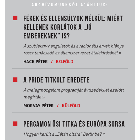
ARCHÍVUMUNKBÓL AJÁNLJUK:
FÉKEK ÉS ELLENSÚLYOK NÉLKÜL: MIÉRT
KELLENEK KORLÁTOK A „JÓ
EMBEREKNEK” IS?
A szubjektív hangulatok és a racionális érvek hiánya
rossz tanácsadó az államszervezet átalakításánál
»
HACK PÉTER
/
BELFÖLD
A PRIDE TITKOLT EREDETE
A melegmozgalom programját évtizedekkel ezelőtt
megírták
»
MORVAY PÉTER
/
KÜLFÖLD
PERGAMON ŐSI TITKA ÉS EURÓPA SORSA
Hogyan került a „Sátán oltára” Berlinbe?
»