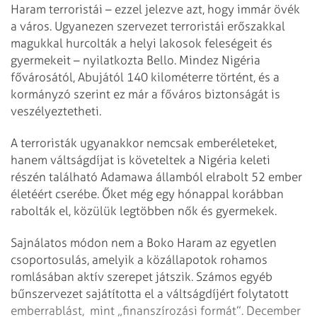
Haram terroristái – ezzel jelezve azt, hogy immár övék
a város. Ugyanezen szervezet terroristái erőszakkal
magukkal hurcolták a helyi lakosok feleségeit és
gyermekeit – nyilatkozta Bello. Mindez Nigéria
fővárosától, Abujától 140 kilométerre történt, és a
kormányzó szerint ez már a főváros biztonságát is
veszélyeztetheti.
A terroristák ugyanakkor nemcsak emberéleteket,
hanem váltságdíjat is követeltek a Nigéria keleti
részén található Adamawa államból elrabolt 52 ember
életéért cserébe. Őket még egy hónappal korábban
rabolták el, közülük legtöbben nők és gyermekek.
Sajnálatos módon nem a Boko Haram az egyetlen
csoportosulás, amelyik a közállapotok rohamos
romlásában aktív szerepet játszik. Számos egyéb
bűnszervezet sajátította el a váltságdíjért folytatott
emberrablást, mint „finanszírozási formát”. December