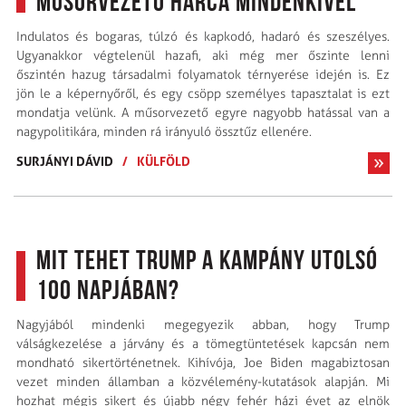
műsorvezető harca mindenkivel
Indulatos és bogaras, túlzó és kapkodó, hadaró és szeszélyes.
Ugyanakkor végtelenül hazafi, aki még mer őszinte lenni
őszintén hazug társadalmi folyamatok térnyerése idején is. Ez
jön le a képernyőről, és egy csöpp személyes tapasztalat is ezt
mondatja velünk. A műsorvezető egyre nagyobb hatással van a
nagypolitikára, minden rá irányuló össztűz ellenére.
SURJÁNYI DÁVID
/
KÜLFÖLD
Mit tehet Trump a kampány utolsó
100 napjában?
Nagyjából mindenki megegyezik abban, hogy Trump
válságkezelése a járvány és a tömegtüntetések kapcsán nem
mondható sikertörténetnek. Kihívója, Joe Biden magabiztosan
vezet minden államban a közvélemény-kutatások alapján. Mi
hozhat mégis sikert és újabb négy fehér házi évet az elnök