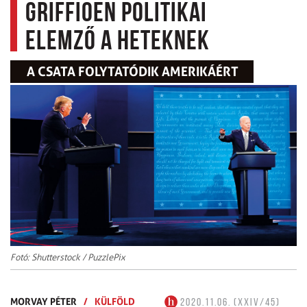
Griffioen politikai
elemző a Heteknek
A CSATA FOLYTATÓDIK AMERIKÁÉRT
Fotó: Shutterstock / PuzzlePix
MORVAY PÉTER
/
KÜLFÖLD
2020.11.06. (XXIV/45)