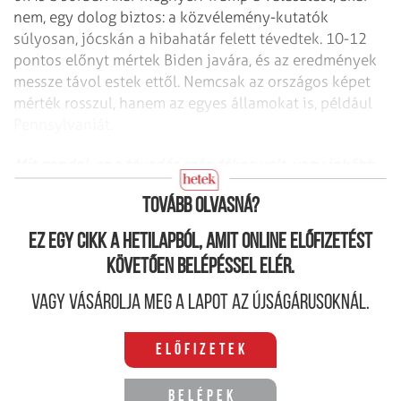
nem, egy dolog biztos: a közvélemény-kutatók
súlyosan, jócskán a hibahatár felett tévedtek. 10-12
pontos előnyt mértek Biden javára, és az eredmények
messze távol estek ettől. Nemcsak az országos képet
mérték rosszul, hanem az egyes államokat is, például
Pennsylvaniát.
Mit gondol, ez a tévedés szándékos volt, vagy inkább
szakmai hibáról van szó?
Tovább olvasná?
Ez egy cikk a hetilapból, amit online előfizetést
követően belépéssel elér.
Vagy vásárolja meg a lapot az újságárusoknál.
Előfizetek
Belépek