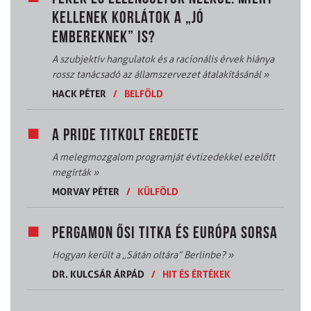
KELLENEK KORLÁTOK A „JÓ
EMBEREKNEK” IS?
A szubjektív hangulatok és a racionális érvek hiánya
rossz tanácsadó az államszervezet átalakításánál
»
HACK PÉTER
/
BELFÖLD
A PRIDE TITKOLT EREDETE
A melegmozgalom programját évtizedekkel ezelőtt
megírták
»
MORVAY PÉTER
/
KÜLFÖLD
PERGAMON ŐSI TITKA ÉS EURÓPA SORSA
Hogyan került a „Sátán oltára” Berlinbe?
»
DR. KULCSÁR ÁRPÁD
/
HIT ÉS ÉRTÉKEK