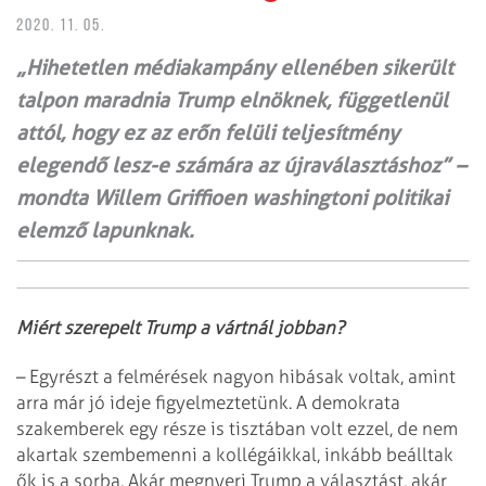
2020. 11. 05.
„Hihetetlen médiakampány ellenében sikerült
talpon maradnia Trump elnöknek, függetlenül
attól, hogy ez az erőn felüli teljesítmény
elegendő lesz-e számára az újraválasztáshoz” –
mondta Willem Griffioen washingtoni politikai
elemző lapunknak.
Miért szerepelt Trump a vártnál jobban?
– Egyrészt a felmérések nagyon hibásak voltak, amint
arra már jó ideje figyelmeztetünk. A demokrata
szakemberek egy része is tisztában volt ezzel, de nem
akartak szembemenni a kollégáikkal, inkább beálltak
ők is a sorba. Akár megnyeri Trump a választást, akár