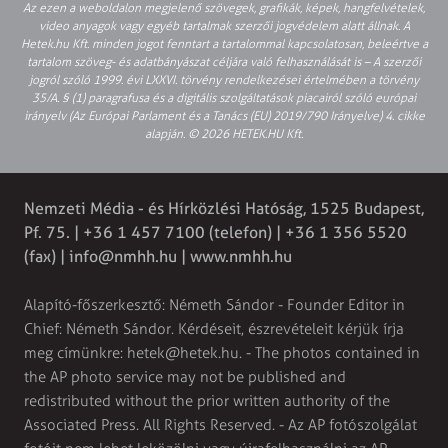
Az ezen a weboldalon megjelenő szövegek, grafikák, képek, hangfelvételek,
video anyagok vagy egyéb tartalmak szerzői jogvédelem alatt állnak. A
Hetek.hu Kft. minden jogot fenntart a tartalommal kapcsolatosan, beleértve a
tartalom szöveg- és adatbányászat céljára való felhasználását is – A szerzői
jogról szóló 1999. évi LXXVI. törvény rendelkezései értelmében a törvény
35/A. § (1) paragrafusa és a digitális szolgáltatások piacairól szóló európai
irányelv (Az Európai Parlament és a Tanács (EU) 2019/790 Irányelve) 4. cikke
alapján. © 2026 HETEK.HU Kft.
Nemzeti Média - és Hírközlési Hatóság, 1525 Budapest,
Pf. 75. | +36 1 457 7100 (telefon) | +36 1 356 5520
(fax) |
info@nmhh.hu
| www.nmhh.hu
Alapító-főszerkesztő: Németh Sándor - Founder Editor in
Chief: Németh Sándor. Kérdéseit, észrevételeit kérjük írja
meg címünkre:
hetek@hetek.hu
. - The photos contained in
the AP photo service may not be published and
redistributed without the prior written authority of the
Associated Press. All Rights Reserved. - Az AP fotószolgálat