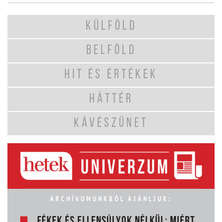
KÜLFÖLD
BELFÖLD
HIT ÉS ÉRTÉKEK
HÁTTÉR
KÁVÉSZÜNET
ARCHÍVUMUNKBÓL AJÁNLJUK:
FÉKEK ÉS ELLENSÚLYOK NÉLKÜL: MIÉRT