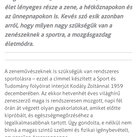
élet lényeges része a zene, a hétköznapokon és
az ünnepnapokon is. Kevés szó esik azonban
arról, hogy milyen nagy szükségük van a
zenészeknek a sportra, a mozgásgazdag
életmódra.
A zeneművészeknek is szükségük van rendszeres
sportolásra – ezzel a címmel készített a Sport és
Tudomány folyóirat interjút Kodály Zoltánnal 1959
decemberében. Az ekkor hetvenhét éves világhírű
zeneszerző maga is rendszeresen mozgott, napi fél
órán át végzett olyan gyakorlatokat, amiket előtte
kipróbált, és egészségmegőrzéséhez a
legalkalmasabbnak tartott. Úgy gondolta, e nélkül nem
bírná a magas szintű szellemi és fizikai igénybevételt,