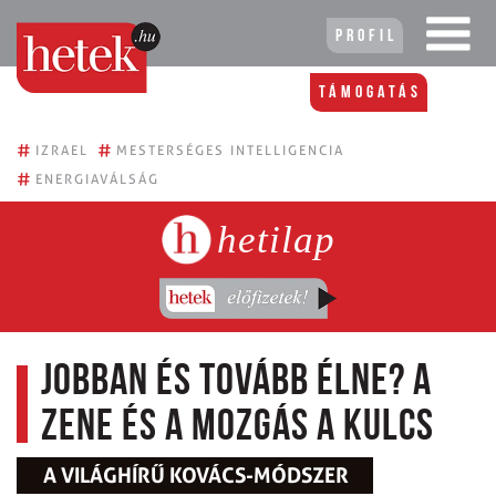
Profil
Támogatás
#
#
IZRAEL
MESTERSÉGES INTELLIGENCIA
#
ENERGIAVÁLSÁG
hetilap
Jobban és tovább élne? A
zene és a mozgás a kulcs
A VILÁGHÍRŰ KOVÁCS-MÓDSZER