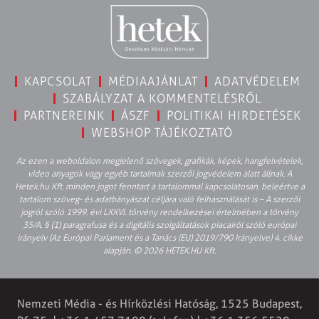
KAPCSOLAT
MÉDIAAJÁNLAT
ADATVÉDELEM
SZABÁLYZAT A KOMMENTELÉSRŐL
PARTNEREINK
ÁSZF
POLITIKAI HIRDETÉSEK
WEBSHOP TÁJÉKOZTATÓ
Az ezen a weboldalon megjelenő szövegek, grafikák, képek, hangfelvételek,
video anyagok vagy egyéb tartalmak szerzői jogvédelem alatt állnak. A
Hetek.hu Kft. minden jogot fenntart a tartalommal kapcsolatosan, beleértve a
tartalom szöveg- és adatbányászat céljára való felhasználását is – A szerzői
jogról szóló 1999. évi LXXVI. törvény rendelkezései értelmében a törvény
35/A. § (1) paragrafusa és a digitális szolgáltatások piacairól szóló európai
irányelv (Az Európai Parlament és a Tanács (EU) 2019/790 Irányelve) 4. cikke
alapján. © 2026 HETEK.HU Kft.
Nemzeti Média - és Hírközlési Hatóság, 1525 Budapest,