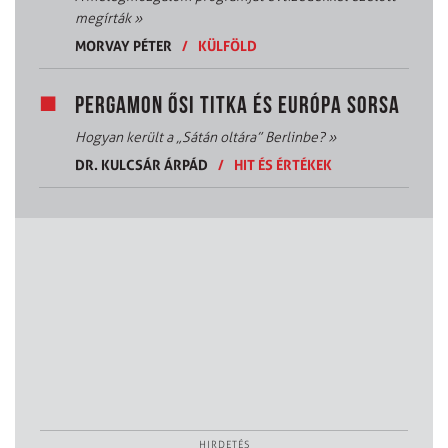
megírták
»
MORVAY PÉTER
/
KÜLFÖLD
PERGAMON ŐSI TITKA ÉS EURÓPA SORSA
Hogyan került a „Sátán oltára” Berlinbe?
»
DR. KULCSÁR ÁRPÁD
/
HIT ÉS ÉRTÉKEK
HIRDETÉS