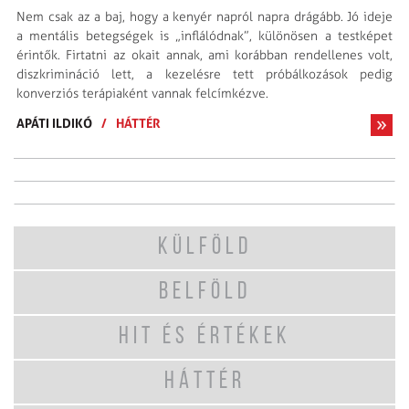
Nem csak az a baj, hogy a kenyér napról napra drágább. Jó ideje
a mentális betegségek is „inflálódnak”, különösen a testképet
érintők. Firtatni az okait annak, ami korábban rendellenes volt,
diszkrimináció lett, a kezelésre tett próbálkozások pedig
konverziós terápiaként vannak felcímkézve.
APÁTI ILDIKÓ
/
HÁTTÉR
KÜLFÖLD
BELFÖLD
HIT ÉS ÉRTÉKEK
HÁTTÉR