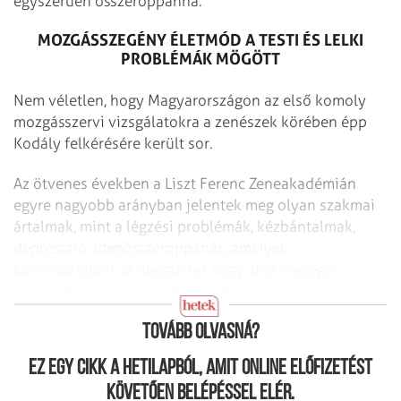
egyszerűen összeroppanna.
MOZGÁSSZEGÉNY ÉLETMÓD A TESTI ÉS LELKI
PROBLÉMÁK MÖGÖTT
Nem véletlen, hogy Magyarországon az első komoly
mozgásszervi vizsgálatokra a zenészek körében épp
Kodály felkérésére került sor.
Az ötvenes években a Liszt Ferenc Zeneakadémián
egyre nagyobb arányban jelentek meg olyan szakmai
ártalmak, mint a légzési problémák, kézbántalmak,
depresszió, idegösszeroppanás, amelyek
következtében az ideiglenes vagy akár végleges
pályaelhagyók, valamint az öngyilkosságok száma is
növekedett.
Tovább olvasná?
Ez egy cikk a hetilapból, amit online előfizetést
követően belépéssel elér.