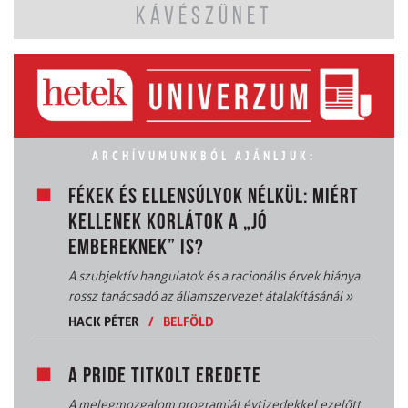
KÁVÉSZÜNET
ARCHÍVUMUNKBÓL AJÁNLJUK:
FÉKEK ÉS ELLENSÚLYOK NÉLKÜL: MIÉRT
KELLENEK KORLÁTOK A „JÓ
EMBEREKNEK” IS?
A szubjektív hangulatok és a racionális érvek hiánya
rossz tanácsadó az államszervezet átalakításánál
»
HACK PÉTER
/
BELFÖLD
A PRIDE TITKOLT EREDETE
A melegmozgalom programját évtizedekkel ezelőtt