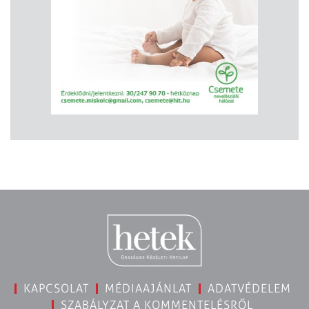
KAPCSOLAT
MÉDIAAJÁNLAT
ADATVÉDELEM
SZABÁLYZAT A KOMMENTELÉSRŐL