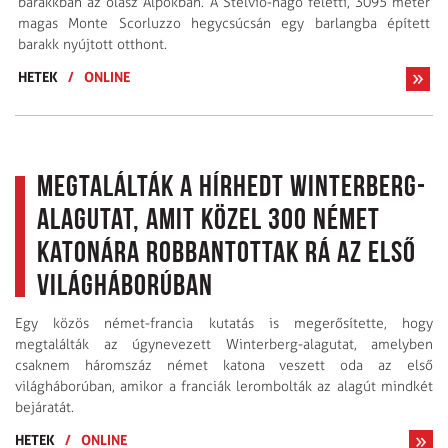
barakkban az olasz Alpokban. A Stelvio-hágó feletti, 3095 méter
magas Monte Scorluzzo hegycsúcsán egy barlangba épített
barakk nyújtott otthont.
HETEK
/
ONLINE
Megtalálták a hírhedt Winterberg-
alagutat, amit közel 300 német
katonára robbantottak rá az első
világháborúban
Egy közös német-francia kutatás is megerősítette, hogy
megtalálták az úgynevezett Winterberg-alagutat, amelyben
csaknem háromszáz német katona veszett oda az első
világháborúban, amikor a franciák lerombolták az alagút mindkét
bejáratát.
HETEK
/
ONLINE