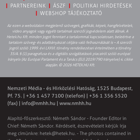
PARTNEREINK
ÁSZF
POLITIKAI HIRDETÉSEK
WEBSHOP TÁJÉKOZTATÓ
Az ezen a weboldalon megjelenő szövegek, grafikák, képek, hangfelvételek,
video anyagok vagy egyéb tartalmak szerzői jogvédelem alatt állnak. A
Hetek.hu Kft. minden jogot fenntart a tartalommal kapcsolatosan, beleértve a
tartalom szöveg- és adatbányászat céljára való felhasználását is – A szerzői
jogról szóló 1999. évi LXXVI. törvény rendelkezései értelmében a törvény
35/A. § (1) paragrafusa és a digitális szolgáltatások piacairól szóló európai
irányelv (Az Európai Parlament és a Tanács (EU) 2019/790 Irányelve) 4. cikke
alapján. © 2026 HETEK.HU Kft.
Nemzeti Média - és Hírközlési Hatóság, 1525 Budapest,
Pf. 75. | +36 1 457 7100 (telefon) | +36 1 356 5520
(fax) |
info@nmhh.hu
| www.nmhh.hu
Alapító-főszerkesztő: Németh Sándor - Founder Editor in
Chief: Németh Sándor. Kérdéseit, észrevételeit kérjük írja
meg címünkre:
hetek@hetek.hu
. - The photos contained in