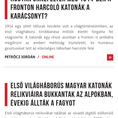
fronton harcoló katonák a
karácsonyt?
1914 egy sötét időszak kezdete volt a világtörténelemben, az
első világháború kirobbanása milliók életét forgatta fel
világszerte. A katonák egy része azonban a fronton is próbálta
megőrizni az emberi méltóság tiszteletét, és humánus
gesztusokat tett az ellenséges táborban harcolók felé.
PETRŐCZ JORDÁN
/
ONLINE
Első világháborús magyar katonák
relikviáira bukkantak az Alpokban,
évekig állták a fagyot
Első világháborús relikviákat találtak az olvadó jégből előkerülő