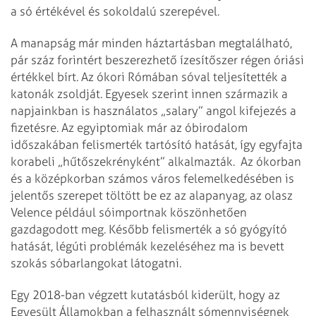
a só értékével és sokoldalú szerepével.
A manapság már minden háztartásban megtalálható,
pár száz forintért beszerezhető ízesítőszer régen óriási
értékkel bírt. Az ókori Rómában sóval teljesítették a
katonák zsoldját. Egyesek szerint innen származik a
napjainkban is használatos „salary” angol kifejezés a
fizetésre. Az egyiptomiak már az óbirodalom
időszakában felismerték tartósító hatását, így egyfajta
korabeli „hűtőszekrényként” alkalmazták. Az ókorban
és a középkorban számos város felemelkedésében is
jelentős szerepet töltött be ez az alapanyag, az olasz
Velence például sóimportnak köszönhetően
gazdagodott meg. Később felismerték a só gyógyító
hatását, légúti problémák kezeléséhez ma is bevett
szokás sóbarlangokat látogatni.
Egy 2018-ban végzett kutatásból kiderült, hogy az
Egyesült Államokban a felhasznált sómennyiségnek