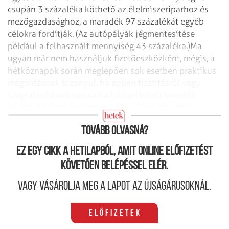
csupán 3 százaléka köthető az élelmiszer­iparhoz és
mezőgazdasághoz, a maradék 97 százalékát egyéb
célokra fordítják. (Az autópályák jégmentesítése
például a felhasznált mennyiség 43 százaléka.)Ma
ugyan már nem használjuk fizetőeszközként, mégis, a
hétköznapok során meglepően sok esetben praktikus
megoldásnak bizonyul, ha éppen tisztításról vagy
szagtalanításról van szó a háztartásbeli teendők
között. A teljesség igénye nélkül álljon itt néhány
gyakorlati tanács, hogyan is alkalmazhatjuk.
Tovább olvasná?
Ez egy cikk a hetilapból, amit online előfizetést
követően belépéssel elér.
Vagy vásárolja meg a lapot az újságárusoknál.
Előfizetek