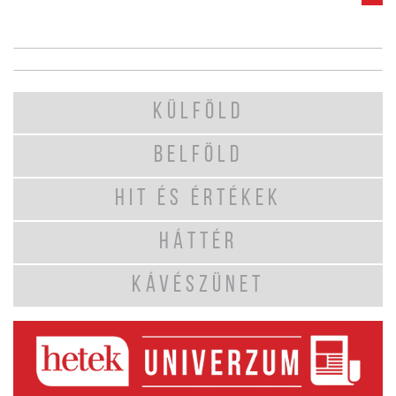
KÜLFÖLD
BELFÖLD
HIT ÉS ÉRTÉKEK
HÁTTÉR
KÁVÉSZÜNET