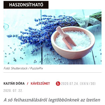
HASZONSÍTHATÓ
Fotó: Shutterstock / PuzzlePix
KAJTÁR DÓRA
/
KÁVÉSZÜNET
2020.07.24. (XXIV/30)
2020. 07. 22.
A só felhasználásáról legtöbbünknek az ízetlen