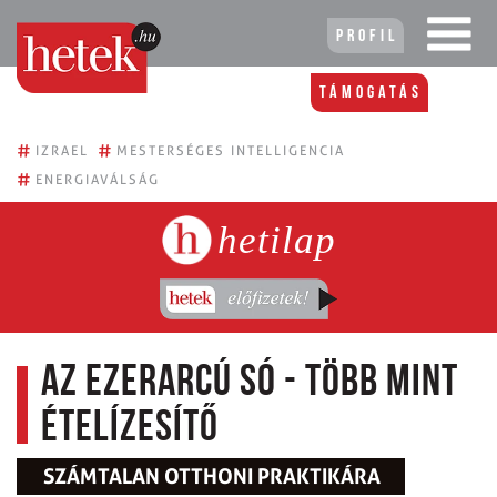
Profil
Támogatás
#
#
IZRAEL
MESTERSÉGES INTELLIGENCIA
#
ENERGIAVÁLSÁG
hetilap
Az ezerarcú só - Több mint
ételízesítő
SZÁMTALAN OTTHONI PRAKTIKÁRA