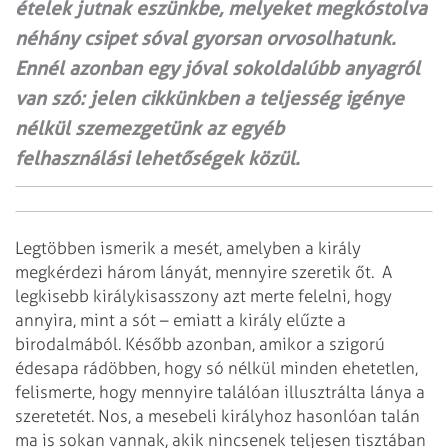
ételek jutnak eszünkbe, melyeket megkóstolva
néhány csipet sóval gyorsan orvosolhatunk.
Ennél azonban egy jóval sokoldalúbb anyagról
van szó: jelen cikkünkben a teljesség igénye
nélkül szemezgetünk az egyéb
felhasználási lehetőségek közül.
Legtöbben ismerik a mesét, amelyben a király
megkérdezi három lányát, mennyire szeretik őt. A
legkisebb királykisasszony azt merte felelni, hogy
annyira, mint a sót – emiatt a király elűzte a
birodalmából. Később azonban, amikor a szigorú
édesapa rádöbben, hogy só nélkül minden ehetetlen,
felismerte, hogy mennyire találóan illusztrálta lánya a
szeretetét. Nos, a mesebeli királyhoz hasonlóan talán
ma is sokan vannak, akik nincsenek teljesen tisztában