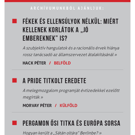
ARCHÍVUMUNKBÓL AJÁNLJUK:
FÉKEK ÉS ELLENSÚLYOK NÉLKÜL: MIÉRT
KELLENEK KORLÁTOK A „JÓ
EMBEREKNEK” IS?
A szubjektív hangulatok és a racionális érvek hiánya
rossz tanácsadó az államszervezet átalakításánál
»
HACK PÉTER
/
BELFÖLD
A PRIDE TITKOLT EREDETE
A melegmozgalom programját évtizedekkel ezelőtt
megírták
»
MORVAY PÉTER
/
KÜLFÖLD
PERGAMON ŐSI TITKA ÉS EURÓPA SORSA
Hogyan került a „Sátán oltára” Berlinbe?
»