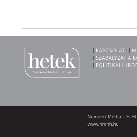
KAPCSOLAT
M
SZABÁLYZAT A 
POLITIKAI HIRD
Nemzeti Média - és Hí
www.nmhh.hu