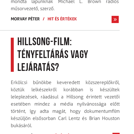
mondta lapunknak Michael L. Brown rádiós
műsorvezető, szerző.
MORVAY PÉTER
/
HIT ÉS ÉRTÉKEK
Hillsong-film:
tényfeltárás vagy
lejáratás?
Erkölcsi bűnökbe keveredett közszereplőkről,
köztük lelkészekről korábban is készültek
leleplezések, ráadásul a Hillsong érintett vezetői
esetében mindez a média nyilvánossága előtt
történt, így adta magát, hogy dokumentumfilm
készüljön elsősorban Carl Lentz és Brian Houston
bukásáról.