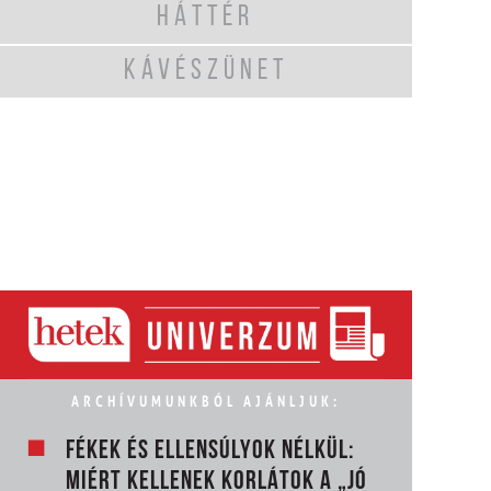
HÁTTÉR
KÁVÉSZÜNET
ARCHÍVUMUNKBÓL AJÁNLJUK:
FÉKEK ÉS ELLENSÚLYOK NÉLKÜL:
MIÉRT KELLENEK KORLÁTOK A „JÓ