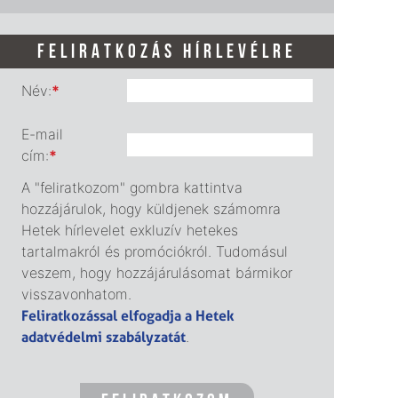
FELIRATKOZÁS HÍRLEVÉLRE
Név:
*
E-mail
cím:
*
A "feliratkozom" gombra kattintva
hozzájárulok, hogy küldjenek számomra
Hetek hírlevelet exkluzív hetekes
tartalmakról és promóciókról. Tudomásul
veszem, hogy hozzájárulásomat bármikor
visszavonhatom.
Feliratkozással elfogadja a Hetek
adatvédelmi szabályzatát
.