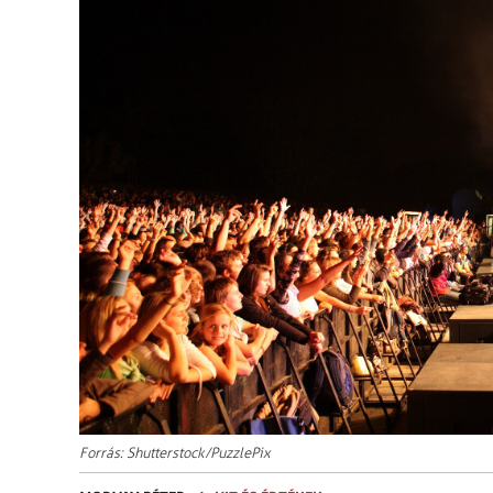
Forrás: Shutterstock/PuzzlePix