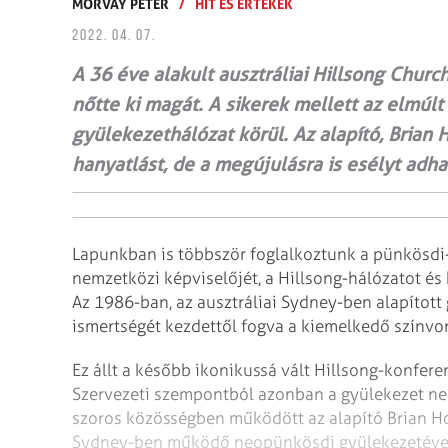
MORVAY PÉTER
/
HIT ÉS ÉRTÉKEK
2022. 04. 07.
A 36 éve alakult ausztráliai Hillsong Chu
nőtte ki magát. A sikerek mellett az elmú
gyülekezethálózat körül. Az alapító, Brian
hanyatlást, de a megújulásra is esélyt adha
Lapunkban is többször foglalkoztunk a pünkösdi
nemzetközi képviselőjét, a Hillsong-hálózatot és 
Az 1986-ban, az ausztráliai Sydney-ben alapított 
ismertségét kezdettől fogva a kiemelkedő színvo
Ez állt a később ikonikussá vált Hillsong-konfer
Szervezeti szempontból azonban a gyülekezet ne
szoros közösségben működött az alapító Brian H
Sydney-ben működő neopünkösdi gyülekezetéve