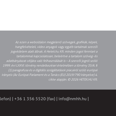
Az ezen a weboldalon megjelenő szövegek, grafikák, képek,
hangfelvételek, video anyagok vagy egyéb tartalmak szerzői
jogvédelem alatt állnak. A Hetek.hu Kft. minden jogot fenntart a
tartalommal kapcsolatosan, beleértve a tartalom szöveg- és
adatbányászat céljára való felhasználását is – A szerzői jogról szóló
1999. évi LXXVI. törvény rendelkezései értelmében a törvény 35/A. §
(1) paragrafusa és a digitális szolgáltatások piacairól szóló európai
irányelv (Az Európai Parlament és a Tanács (EU) 2019/790 Irányelve) 4.
cikke alapján. © 2026 HETEK.HU Kft.
lefon) | +36 1 356 5520 (fax) |
info@nmhh.hu
|