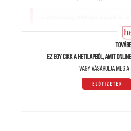
A két közösség 1999-ben egyesült is, miu
bűncselekményei. Az új közösség 2001-ben
Tovább
Ez egy cikk a hetilapból, amit onli
Vagy vásárolja meg a 
Előfizetek