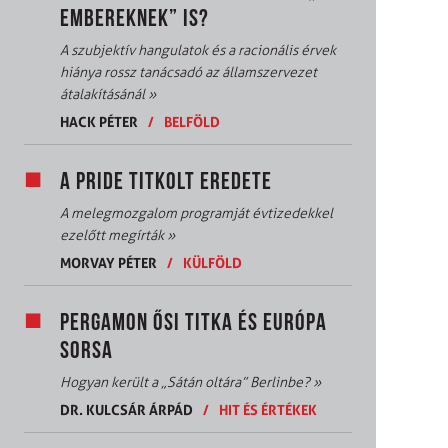
EMBEREKNEK” IS?
A szubjektív hangulatok és a racionális érvek
hiánya rossz tanácsadó az államszervezet
átalakításánál
»
HACK PÉTER
/
BELFÖLD
A PRIDE TITKOLT EREDETE
A melegmozgalom programját évtizedekkel
ezelőtt megírták
»
MORVAY PÉTER
/
KÜLFÖLD
PERGAMON ŐSI TITKA ÉS EURÓPA
SORSA
Hogyan került a „Sátán oltára” Berlinbe?
»
DR. KULCSÁR ÁRPÁD
/
HIT ÉS ÉRTÉKEK