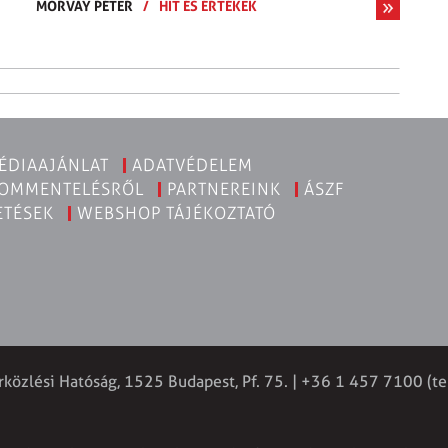
MORVAY PÉTER
/
HIT ÉS ÉRTÉKEK
ÉDIAAJÁNLAT
ADATVÉDELEM
KOMMENTELÉSRŐL
PARTNEREINK
ÁSZF
ETÉSEK
WEBSHOP TÁJÉKOZTATÓ
rközlési Hatóság, 1525 Budapest, Pf. 75. | +36 1 457 7100 (te