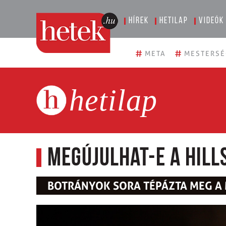
Hírek
Hetilap
Videók
#
#
META
MESTERSÉ
hetilap
Megújulhat-e a Hill
BOTRÁNYOK SORA TÉPÁZTA MEG A