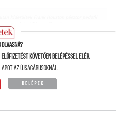
tán kiderültek Frank Houston pásztor pedofil
 vette fel a Hillsong Church nevet.
 olvasná?
ne előfizetést követően belépéssel elér.
lapot az újságárusoknál.
Belépek