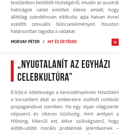
testületben betöltött tisztségéről, miután az ausztrál
hatóságok vádat emeltek ellene amiatt, hogy
állítólag szándékosan eltitkolta apja hatvan évvel
ezelőtti szexuális bűncselekményeit. Houston
határozottan tagadta a vádakat.
MORVAY PÉTER
/
HIT ÉS ÉRTÉKEK
„Nyugtalanít az egyházi
celebkultúra”
Erkölcsi kötelessége a keresztényeknek felszólalni
a korszellem által az emberekre zúdított romboló
propagandával szemben. Ha egy olyan világszerte
népszerû és sikeres közösség, mint amilyen a
Hillsong, kikerüli ezt, akkor szükségszerű, hogy
előbb-utóbb morális problémák jelentkeznek –