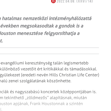
2022.04.08. (XXVI/14)
rch hatalmas nemzetközi intézményhálózattá
lt években megsokasodtak a gondok is a
 Houston menesztése felgyorsíthatja a
t.
-evangéliumi kereszténység talán legismertebb
különböző vezetőit ért kritikákkal és támadásokkal.
gyülekezet (eredeti nevén Hills Christian Life Center)
nalú zenei szolgálatának köszönhette.
enciák és nagyszabású koncertek középpontjában is.
m tekinthető „zöldmezős” alapításnak, miután
ouston apjának, Frank Houstonnak a szintén
l.