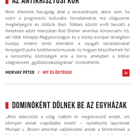
az antikrisztusi kor"
Nem élhetnek hazugság által a keresztények, akkor sem, ha
ezért a progresszív kulturális forradalmárok ma világszerte
megbélyegzik és üldözik õket. Többek között erről beszélt a
Heteknek adott interjúban Rod Dreher amerikai konzervatív író,
aki több hónapja Magyarországon és a közép-európai térségben
kutatja, miként lehet ellenállni a nyugati társadalmakat
fenyegető puha totalitarianizmusnak, és hogyan készülhetnek fel
a keresztény közösségek arra a korra, amelyben a bibliai
világnézetet „gyűlöletideológiának” minősíthetik.
MORVAY PÉTER
/
HIT ÉS ÉRTÉKEK
Dominóként dőlnek be az egyházak
„Ahol lebecsülik a világ csábító és megtévesztő erejét, ott
könnyen annak csapdájába esnek” – nyilatkozta lapunknak
Michael L. Brown amerikai valláskutató annak a felmérésnek a