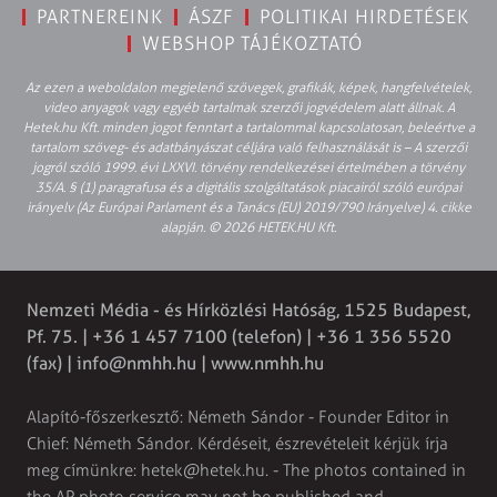
PARTNEREINK
ÁSZF
POLITIKAI HIRDETÉSEK
WEBSHOP TÁJÉKOZTATÓ
Az ezen a weboldalon megjelenő szövegek, grafikák, képek, hangfelvételek,
video anyagok vagy egyéb tartalmak szerzői jogvédelem alatt állnak. A
Hetek.hu Kft. minden jogot fenntart a tartalommal kapcsolatosan, beleértve a
tartalom szöveg- és adatbányászat céljára való felhasználását is – A szerzői
jogról szóló 1999. évi LXXVI. törvény rendelkezései értelmében a törvény
35/A. § (1) paragrafusa és a digitális szolgáltatások piacairól szóló európai
irányelv (Az Európai Parlament és a Tanács (EU) 2019/790 Irányelve) 4. cikke
alapján. © 2026 HETEK.HU Kft.
Nemzeti Média - és Hírközlési Hatóság, 1525 Budapest,
Pf. 75. | +36 1 457 7100 (telefon) | +36 1 356 5520
(fax) |
info@nmhh.hu
| www.nmhh.hu
Alapító-főszerkesztő: Németh Sándor - Founder Editor in
Chief: Németh Sándor. Kérdéseit, észrevételeit kérjük írja
meg címünkre:
hetek@hetek.hu
. - The photos contained in
the AP photo service may not be published and