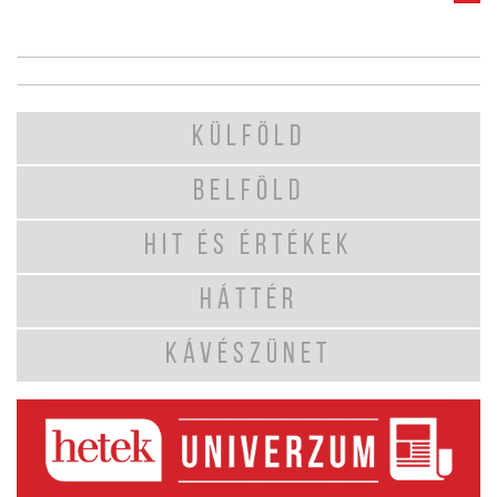
KÜLFÖLD
BELFÖLD
HIT ÉS ÉRTÉKEK
HÁTTÉR
KÁVÉSZÜNET