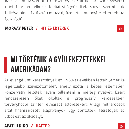
kapcsán, mely szerint a keresztény pásztorok már csak kevesebb
mint fele rendelkezik bibliai világnézettel. Brown szerint sok
lelkész nincs is tisztában azzal, üzenetei mennyire eltérnek az
igazságtól.
MORVAY PÉTER
/
HIT ÉS ÉRTÉKEK
Mi történik a gyülekezetekkel
Amerikában?
Az evangélumi keresztények az 1980-as években lettek „Amerika
legerősebb szavazótömbje”, amely azóta is képes jellemzően
konzervatív jelöltek javára billenteni a mérleg nyelvét. Ezért
rendszeresen őket okolták a progresszív kérdésekben
törvényhozói szinten elmaradt áttörésekért. Világi milliárdosok
által finanszírozott alapítványok úgy döntöttek, félretolják az
útból ezt az akadályt.
APÁTI ILDIKÓ
/
HÁTTÉR