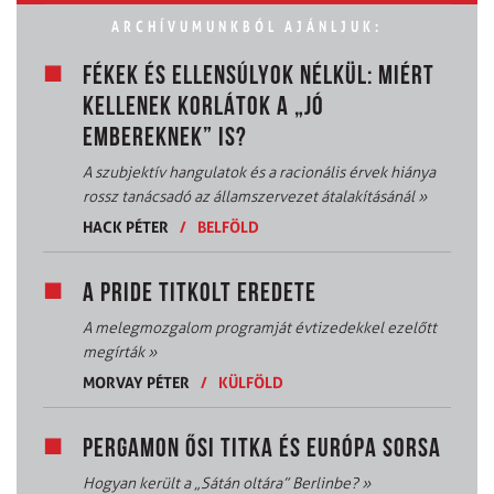
ARCHÍVUMUNKBÓL AJÁNLJUK:
FÉKEK ÉS ELLENSÚLYOK NÉLKÜL: MIÉRT
KELLENEK KORLÁTOK A „JÓ
EMBEREKNEK” IS?
A szubjektív hangulatok és a racionális érvek hiánya
rossz tanácsadó az államszervezet átalakításánál
»
HACK PÉTER
/
BELFÖLD
A PRIDE TITKOLT EREDETE
A melegmozgalom programját évtizedekkel ezelőtt
megírták
»
MORVAY PÉTER
/
KÜLFÖLD
PERGAMON ŐSI TITKA ÉS EURÓPA SORSA
Hogyan került a „Sátán oltára” Berlinbe?
»