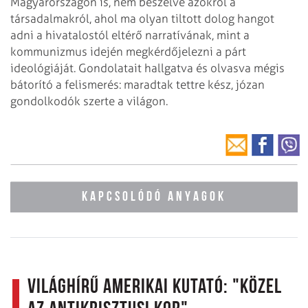
Magyarországon is, nem beszélve azokról a
társadalmakról, ahol ma olyan tiltott dolog hangot
adni a hivatalostól eltérő
narratívának, mint a
kommunizmus idején megkérdőjelezni a párt
ideológiáját. Gondolatait hallgatva és olvasva mégis
bátorító a felismerés: maradtak tettre kész, józan
gondolkodók szerte a világon.
KAPCSOLÓDÓ ANYAGOK
Világhírű amerikai kutató: "közel