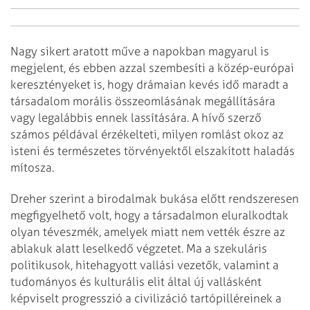
Nagy sikert aratott műve a napokban magyarul is
megjelent, és ebben azzal szembesíti a közép-európai
keresztényeket is, hogy drámaian kevés
idő maradt a
társadalom morális összeomlásának megállítására
vagy legalábbis ennek lassítására. A hívő szerző
számos példával érzékelteti, milyen romlást okoz az
isteni és természetes törvényektől elszakított haladás
mítosza.
Dreher szerint a birodalmak bukása előtt rendszeresen
megfigyelhető volt, hogy a társadalmon eluralkodtak
olyan téveszmék, amelyek miatt nem vették észre az
ablakuk alatt leselkedő végzetet. Ma a szekuláris
politikusok, hitehagyott vallási vezetők, valamint a
tudományos és kulturális elit által új vallásként
képviselt progresszió a civilizáció tartópilléreinek a