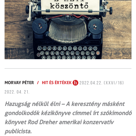
MORVAY PÉTER
/
HIT ÉS ÉRTÉKEK
2022.04.22. (XXVI/16)
2022. 04. 21.
Hazugság nélkül élni – A keresztény másként
gondolkodók kézikönyve címmel írt szókimondó
könyvet Rod Dreher amerikai konzervatív
publicista.