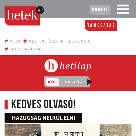
Profil
Támogatás
#
#
META
MESTERSÉGES INTELLIGENCIA
#
ENERGIAVÁLSÁG
hetilap
Kedves Olvasó!
HAZUGSÁG NÉLKÜL ÉLNI