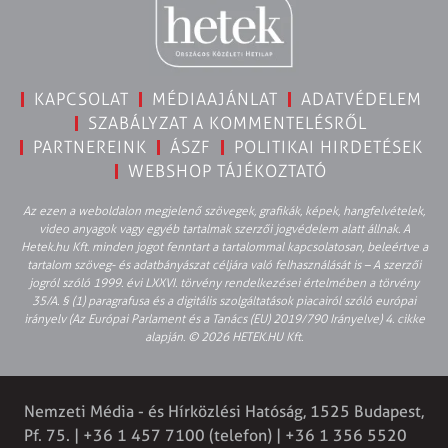
KAPCSOLAT
MÉDIAAJÁNLAT
ADATVÉDELEM
SZABÁLYZAT A KOMMENTELÉSRŐL
PARTNEREINK
ÁSZF
POLITIKAI HIRDETÉSEK
WEBSHOP TÁJÉKOZTATÓ
Az ezen a weboldalon megjelenő szövegek, grafikák, képek, hangfelvételek,
video anyagok vagy egyéb tartalmak szerzői jogvédelem alatt állnak. A
Hetek.hu Kft. minden jogot fenntart a tartalommal kapcsolatosan, beleértve a
tartalom szöveg- és adatbányászat céljára való felhasználását is – A szerzői
jogról szóló 1999. évi LXXVI. törvény rendelkezései értelmében a törvény
35/A. § (1) paragrafusa és a digitális szolgáltatások piacairól szóló európai
irányelv (Az Európai Parlament és a Tanács (EU) 2019/790 Irányelve) 4. cikke
alapján. © 2026 HETEK.HU Kft.
Nemzeti Média - és Hírközlési Hatóság, 1525 Budapest,
Pf. 75. | +36 1 457 7100 (telefon) | +36 1 356 5520