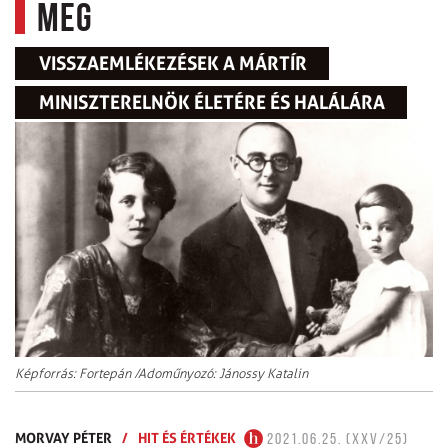
meg
VISSZAEMLÉKEZÉSEK A MÁRTÍR
MINISZTERELNÖK ÉLETÉRE ÉS HALÁLÁRA
Képforrás: Fortepán /Adoműnyozó: Jánossy Katalin
MORVAY PÉTER
/
HIT ÉS ÉRTÉKEK
2021.06.25. (XXV/25)