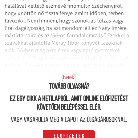
halálával »éltető eszmévé finomult« Széchenyiről,
hogy »nőttön nő tiszta fénye, amint időben, térben
távozik«. Nem hinném, hogy szónokias túlzás vagy
lírai dagályosság, ha azt mondom: áll ez Nagy Imrére,
mártírtársaira és az ‘56-os forradalomra is.” Ezekkel a
szavakkal ajánlotta Méray Tibor könyvét „azoknak,
akik ‘56-ban még nem éltek vagy apró gyermekek
voltak, akik Nagy Imrét sohasem láthatták-hallhatták,
akiknek ‘56 nem élmény, hanem vagy megszépített
legenda vagy hivatalos torzítás: a ma és a holnap –
minden idők magyar fiataljainak”.
Tovább olvasná?
Ez egy cikk a hetilapból, amit online előfizetést
követően belépéssel elér.
Vagy vásárolja meg a lapot az újságárusoknál.
Előfizetek