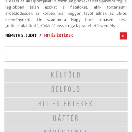
ő ezzel az álláspontjával valószínűleg sokakat befolyásolni fog, a
legjobban talán azokat a fiatalokat, akik történelmi
érdeklődésűek és korban már nagyon távol állnak az 56-os
eseményektől. De számomra Nagy Imre sohasem lesz
„mítosztalanított”, Kádár Jánossal egy lapra tehető személy.
NÉMETH S. JUDIT
/
HIT ÉS ÉRTÉKEK
KÜLFÖLD
BELFÖLD
HIT ÉS ÉRTÉKEK
HÁTTÉR