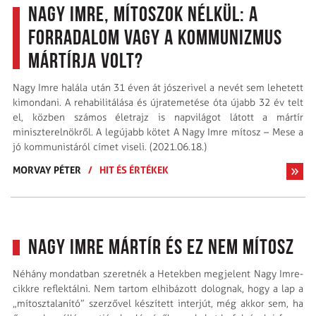
Nagy Imre, mítoszok nélkül: a
forradalom vagy a kommunizmus
mártírja volt?
Nagy Imre halála után 31 éven át jószerivel a nevét sem lehetett
kimondani. A rehabilitálása és újratemetése óta újabb 32 év telt
el, közben számos életrajz is napvilágot látott a mártír
miniszterelnökről. A legújabb kötet A Nagy Imre mítosz – Mese a
jó kommunistáról címet viseli. (2021.06.18.)
MORVAY PÉTER
/
HIT ÉS ÉRTÉKEK
Nagy Imre mártír és ez nem mítosz
Néhány mondatban szeretnék a Hetekben megjelent Nagy Imre-
cikkre reflektálni. Nem tartom elhibázott dolognak, hogy a lap a
„mítosztalanító” szerzővel készített interjút, még akkor sem, ha