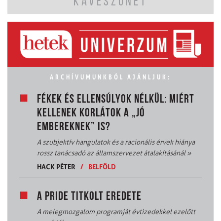
KÁVÉSZÜNET
ARCHÍVUMUNKBÓL AJÁNLJUK:
FÉKEK ÉS ELLENSÚLYOK NÉLKÜL: MIÉRT
KELLENEK KORLÁTOK A „JÓ
EMBEREKNEK” IS?
A szubjektív hangulatok és a racionális érvek hiánya
rossz tanácsadó az államszervezet átalakításánál
»
HACK PÉTER
/
BELFÖLD
A PRIDE TITKOLT EREDETE
A melegmozgalom programját évtizedekkel ezelőtt