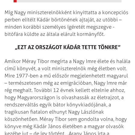
Míg Nagy miniszterelnökként kinyittatta a koncepciós
perben elítélt Kádár börtönének ajtaját, az utóbbi –
minden korábbi személyes ígéretét megszegve ­
bitófára küldte az általa elárult kormányfőt.
„EZT AZ ORSZÁGOT KÁDÁR TETTE TÖNKRE”
Amikor Méray Tibor megírta a Nagy Imre élete és halála
című könyvét, a volt miniszterelnök még életben volt.
Mire 1977-ben a mű először megjelenhetett magyarul
– természetesen még az emigrációban, Nagy Imre már
rég meghalt. További 12 évnek kellett eltelnie ahhoz,
hogy Magyarországon is olvashassák az életrajzot, a
rendszerváltás egyik bátor könyvkiadójának, a
tragikusan fiatalon elhunyt Nagy Lászlónak
köszönhetően. Méray Tibor sem gondolta volna, hogy
könyve még Kádár János életében a magyar olvasók
kezébe jut – de így történt. „Arany János írta a