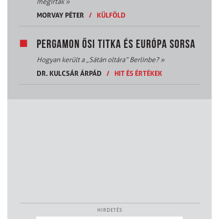
megírták
»
MORVAY PÉTER
/
KÜLFÖLD
PERGAMON ŐSI TITKA ÉS EURÓPA SORSA
Hogyan került a „Sátán oltára” Berlinbe?
»
DR. KULCSÁR ÁRPÁD
/
HIT ÉS ÉRTÉKEK
HIRDETÉS