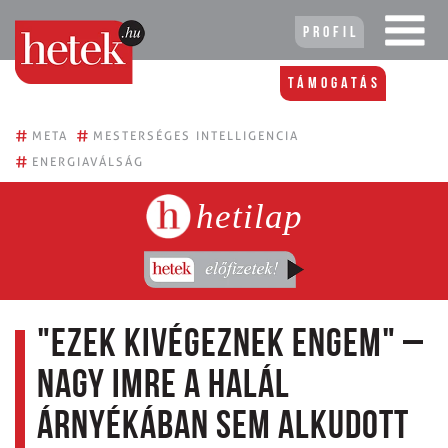
Profil
Támogatás
#
#
META
MESTERSÉGES INTELLIGENCIA
#
ENERGIAVÁLSÁG
hetilap
"Ezek kivégeznek engem" –
Nagy Imre a halál
árnyékában sem alkudott