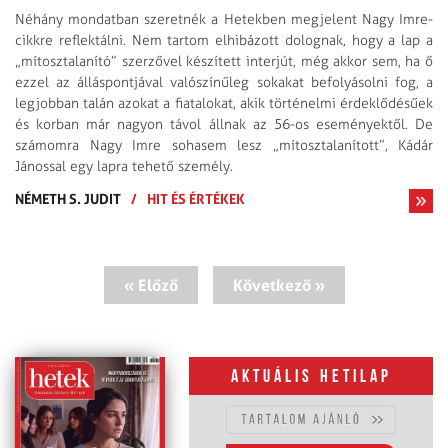
Néhány mondatban szeretnék a Hetekben megjelent Nagy Imre-
cikkre reflektálni. Nem tartom elhibázott dolognak, hogy a lap a
„mítosztalanító” szerzővel készített interjút, még akkor sem, ha ő
ezzel az álláspontjával valószínűleg sokakat befolyásolni fog, a
legjobban talán azokat a fiatalokat, akik történelmi érdeklődésűek
és korban már nagyon távol állnak az 56-os eseményektől. De
számomra Nagy Imre sohasem lesz „mítosztalanított”, Kádár
Jánossal egy lapra tehető személy.
NÉMETH S. JUDIT
/
HIT ÉS ÉRTÉKEK
« Előző
Következő »
Aktuális hetilap