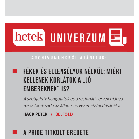
ARCHÍVUMUNKBÓL AJÁNLJUK:
FÉKEK ÉS ELLENSÚLYOK NÉLKÜL: MIÉRT
KELLENEK KORLÁTOK A „JÓ
EMBEREKNEK” IS?
A szubjektív hangulatok és a racionális érvek hiánya
rossz tanácsadó az államszervezet átalakításánál
»
HACK PÉTER
/
BELFÖLD
A PRIDE TITKOLT EREDETE