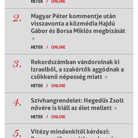
HETEK
/
ONLINE
2.
Magyar Péter kommentje után
visszavonta a közmédia Hajdú
Gábor és Borsa Miklós megbízását
»
HETEK
/
ONLINE
3.
Rekordszámban vándorolnak ki
Izraelből, a szakértők aggódnak a
csökkenő népesség miatt
»
HETEK
/
ONLINE
4.
Szívhangrendelet: Hegedűs Zsolt
nővére is kiáll az élet mellett
»
HETEK
/
ONLINE
5.
Vitézy mindenkitől kérdezi: