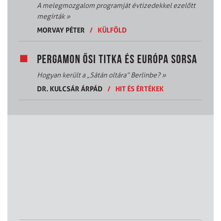
A melegmozgalom programját évtizedekkel ezelőtt
megírták
»
MORVAY PÉTER
/
KÜLFÖLD
PERGAMON ŐSI TITKA ÉS EURÓPA SORSA
Hogyan került a „Sátán oltára” Berlinbe?
»
DR. KULCSÁR ÁRPÁD
/
HIT ÉS ÉRTÉKEK