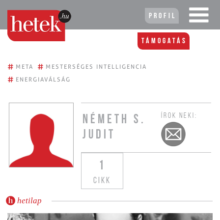
Profil
Támogatás
#
#
META
MESTERSÉGES INTELLIGENCIA
#
ENERGIAVÁLSÁG
ÍROK NEKI:
NÉMETH S.
JUDIT
1
CIKK
hetilap