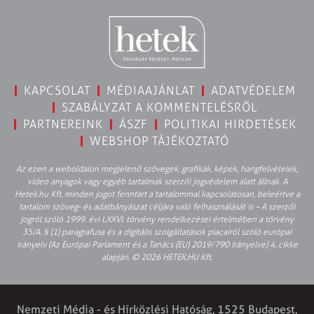
KAPCSOLAT
MÉDIAAJÁNLAT
ADATVÉDELEM
SZABÁLYZAT A KOMMENTELÉSRŐL
PARTNEREINK
ÁSZF
POLITIKAI HIRDETÉSEK
WEBSHOP TÁJÉKOZTATÓ
Az ezen a weboldalon megjelenő szövegek, grafikák, képek, hangfelvételek,
video anyagok vagy egyéb tartalmak szerzői jogvédelem alatt állnak. A
Hetek.hu Kft. minden jogot fenntart a tartalommal kapcsolatosan, beleértve a
tartalom szöveg- és adatbányászat céljára való felhasználását is – A szerzői
jogról szóló 1999. évi LXXVI. törvény rendelkezései értelmében a törvény
35/A. § (1) paragrafusa és a digitális szolgáltatások piacairól szóló európai
irányelv (Az Európai Parlament és a Tanács (EU) 2019/790 Irányelve) 4. cikke
alapján. © 2026 HETEK.HU Kft.
Nemzeti Média - és Hírközlési Hatóság, 1525 Budapest,