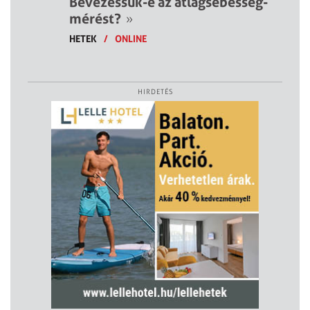
Bevezessük-e az átlagsebesség-
mérést?
»
HETEK
/
ONLINE
HIRDETÉS