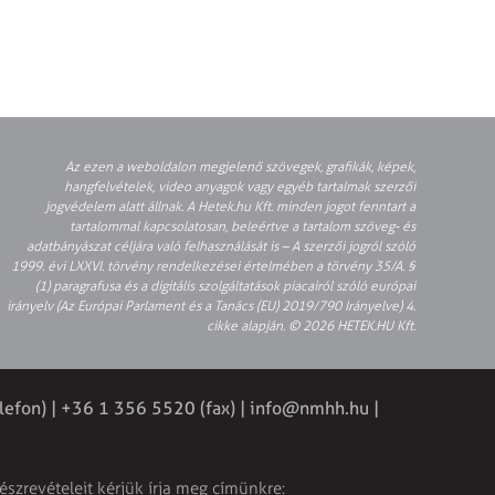
Az ezen a weboldalon megjelenő szövegek, grafikák, képek,
hangfelvételek, video anyagok vagy egyéb tartalmak szerzői
jogvédelem alatt állnak. A Hetek.hu Kft. minden jogot fenntart a
tartalommal kapcsolatosan, beleértve a tartalom szöveg- és
adatbányászat céljára való felhasználását is – A szerzői jogról szóló
1999. évi LXXVI. törvény rendelkezései értelmében a törvény 35/A. §
(1) paragrafusa és a digitális szolgáltatások piacairól szóló európai
irányelv (Az Európai Parlament és a Tanács (EU) 2019/790 Irányelve) 4.
cikke alapján. © 2026 HETEK.HU Kft.
lefon) | +36 1 356 5520 (fax) |
info@nmhh.hu
|
észrevételeit kérjük írja meg címünkre: