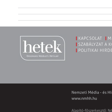
KAPCSOLAT
M
SZABÁLYZAT A 
POLITIKAI HIRD
Nemzeti Média - és Hí
www.nmhh.hu
Alapító-főszerkesztő: N