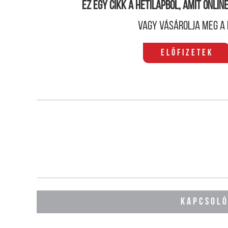
Ez egy cikk a hetilapból, amit onli
Vagy vásárolja meg a 
Előfizetek
KAPCSOL