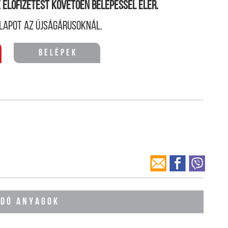
ne előfizetést követően belépéssel elér.
lapot az újságárusoknál.
Belépek
ÓDÓ ANYAGOK