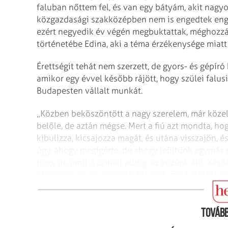
faluban nőttem fel, és van egy bátyám, akit nagyon
közgazdasági szakközépben nem is engedtek engem
ezért negyedik év végén megbuktattak, méghozzá 
történetébe Edina, aki a téma érzékenysége miatt
Érettségit tehát nem szerzett, de gyors- és gépír
amikor egy évvel később rájött, hogy szülei falus
Budapesten vállalt munkát.
„Közben beköszöntött a nagy szerelem, már közel
belőle, de aztán mégse. Mert a fiú azt mondta, ho
kibulizza, kicsajozza magát, és utána visszajön, és 
úgy, ahogy megígérte, de ahogy leültünk egymás me
hogy az, amit ő csinált addig, az közénk állt. Késő
otthagyta őt egy idősebb fickóért, majd rablási kí
kezdett derengeni, hogy mitől menekültem meg.”
Tovább