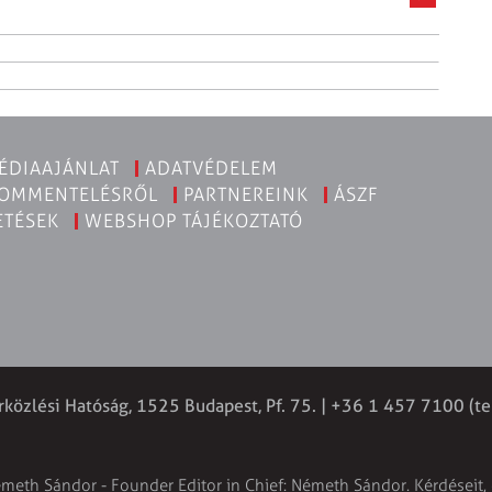
ÉDIAAJÁNLAT
ADATVÉDELEM
KOMMENTELÉSRŐL
PARTNEREINK
ÁSZF
ETÉSEK
WEBSHOP TÁJÉKOZTATÓ
rközlési Hatóság, 1525 Budapest, Pf. 75. | +36 1 457 7100 (te
émeth Sándor - Founder Editor in Chief: Németh Sándor. Kérdéseit, 