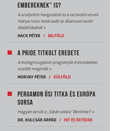
EMBEREKNEK” IS?
A szubjektív hangulatok és a racionális érvek
hiánya rossz tanácsadó az államszervezet
átalakításánál
»
HACK PÉTER
/
BELFÖLD
A PRIDE TITKOLT EREDETE
A melegmozgalom programját évtizedekkel
ezelőtt megírták
»
MORVAY PÉTER
/
KÜLFÖLD
PERGAMON ŐSI TITKA ÉS EURÓPA
SORSA
Hogyan került a „Sátán oltára” Berlinbe?
»
DR. KULCSÁR ÁRPÁD
/
HIT ÉS ÉRTÉKEK