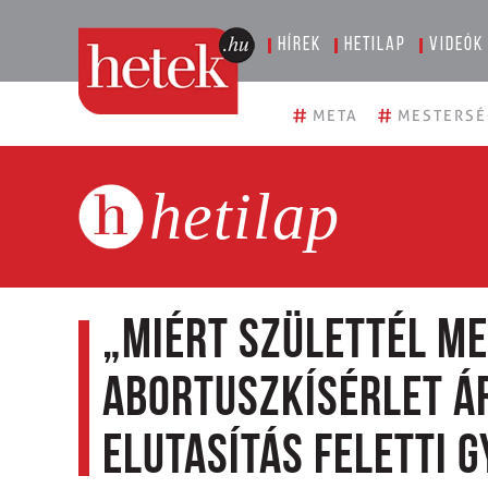
Hírek
Hetilap
Videók
#
#
META
MESTERSÉ
hetilap
„Miért születtél me
abortuszkísérlet ár
elutasítás feletti 