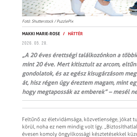
Fotó: Shutterstock / PuzzlePix
MAKKI MARIE-ROSE
/
HÁTTÉR
2026. 05. 28.
„A 20 éves érettségi találkozónkon a többi
mint 20 éve. Mert kitisztult az arcom, eltűn
gondolatok, és az egész kisugárzásom megv
át, hisz régen úgy éreztem magam, mint egy
hogy megtapossák az emberek” – mesél nem
Feltűnő az életvidámsága, közvetlensége, jókat 
körül, noha ez nem mindig volt így. „Biztosíthat
évesen komoly öngyilkossági késztetésekkel küzdö