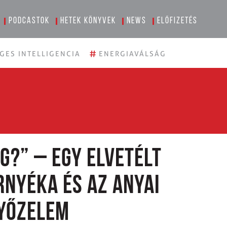
Podcastok
Hetek könyvek
News
Előfizetés
#
GES INTELLIGENCIA
ENERGIAVÁLSÁG
g?” – Egy elvetélt
nyéka és az anyai
győzelem