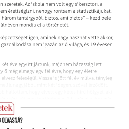
 szeretek. Az iskola nem volt egy sikersztori, a
 érettségizni, nehogy rontsam a statisztikájukat,
három tantárgyból, biztos, ami biztos” – kezd bele
 álnéven mondja el a történetét.
ó képzettséget igen, aminek nagy hasznát vette akkor,
i gazdálkodása nem igazán az ő világa, és 19 évesen
 két éve együtt jártunk, majdnem házasság lett
gy ő még elmegy egy fél évre, hogy egy életre
elvesz feleségül. Vissza is jött fél év múlva, tényleg
llé, nagyjából, mint két idegen, szóval érződött,
bb hallottam, hogy elvett egy kétes hírű hölgyet, aki
sérletért két évet börtönben is ült, szóval akkor már
 olvasná?