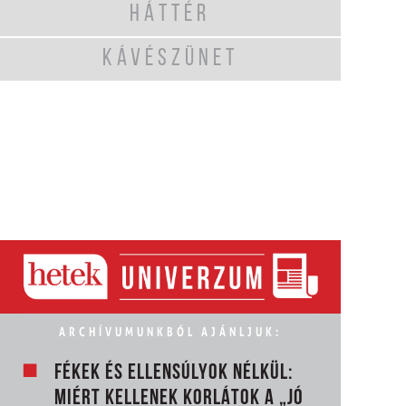
HÁTTÉR
KÁVÉSZÜNET
ARCHÍVUMUNKBÓL AJÁNLJUK:
FÉKEK ÉS ELLENSÚLYOK NÉLKÜL:
MIÉRT KELLENEK KORLÁTOK A „JÓ