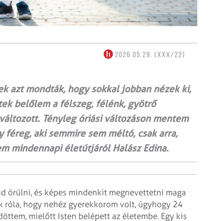
2026.05.29. (XXX/22)
ek azt mondták, hogy sokkal jobban nézek ki,
tek belőlem a félszeg, félénk, gyötrő
áltozott. Tényleg óriási változáson mentem
 féreg, aki semmire sem méltó, csak arra,
 mindennapi életútjáról Halász Edina.
tud örülni, és képes mindenkit megnevettetni maga
lak róla, hogy nehéz gyerekkorom volt, úgyhogy 24
ttem, mielőtt Isten belépett az éle­tembe. Egy kis