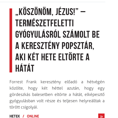
„Köszönöm, Jézus!” –
Természetfeletti
gyógyulásról számolt be
a keresztény popsztár,
aki két hete eltörte a
hátát
Forrest Frank keresztény előadó a hétvégén
közölte, hogy két héttel azután, hogy egy
gördeszkás balesetben eltörte a hátát, elképesztő
gyógyulásban volt része és teljesen helyreálltak a
törött csigolyái.
HETEK
/
ONLINE