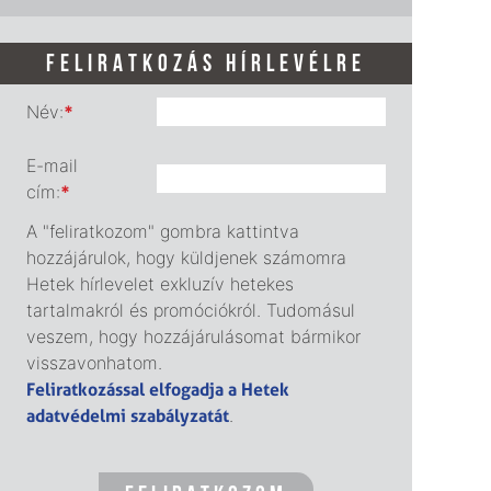
FELIRATKOZÁS HÍRLEVÉLRE
Név:
*
E-mail
cím:
*
A "feliratkozom" gombra kattintva
hozzájárulok, hogy küldjenek számomra
Hetek hírlevelet exkluzív hetekes
tartalmakról és promóciókról. Tudomásul
veszem, hogy hozzájárulásomat bármikor
visszavonhatom.
Feliratkozással elfogadja a Hetek
adatvédelmi szabályzatát
.