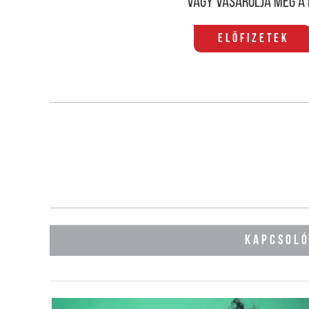
Vagy vásárolja meg a 
Előfizetek
KAPCSOL