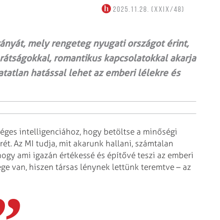
2025.11.28. (XXIX/48)
nyát, mely rengeteg nyugati országot érint,
átságokkal, romantikus kapcsolatokkal akarja
atlan hatással lehet az emberi lélekre és
éges intelligenciához, hogy betöltse a minőségi
ét. Az MI tudja, mit akarunk hallani, számtalan
hogy ami igazán értékessé és építővé teszi az emberi
e van, hiszen társas lénynek lettünk teremtve – az