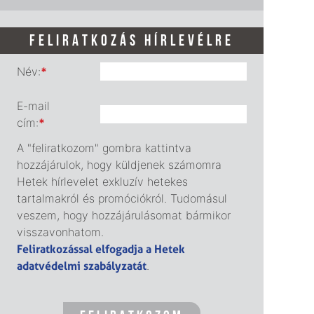
FELIRATKOZÁS HÍRLEVÉLRE
Név:
*
E-mail
cím:
*
A "feliratkozom" gombra kattintva
hozzájárulok, hogy küldjenek számomra
Hetek hírlevelet exkluzív hetekes
tartalmakról és promóciókról. Tudomásul
veszem, hogy hozzájárulásomat bármikor
visszavonhatom.
Feliratkozással elfogadja a Hetek
adatvédelmi szabályzatát
.