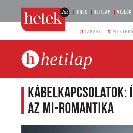
Hírek
Hetilap
Videók
#
#
IZRAEL
MESTERS
hetilap
Kábelkapcsolatok: Í
az MI-romantika