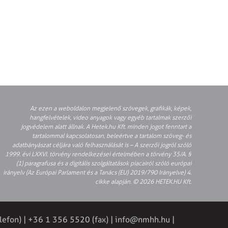
Az ezen a weboldalon megjelenő szövegek, grafikák, képek,
hangfelvételek, video anyagok vagy egyéb tartalmak szerzői
jogvédelem alatt állnak. A Hetek.hu Kft. minden jogot fenntart a
tartalommal kapcsolatosan, beleértve a tartalom szöveg- és
adatbányászat céljára való felhasználását is – A szerzői jogról szóló
1999. évi LXXVI. törvény rendelkezései értelmében a törvény 35/A. §
(1) paragrafusa és a digitális szolgáltatások piacairól szóló európai
irányelv (Az Európai Parlament és a Tanács (EU) 2019/790 Irányelve) 4.
cikke alapján. © 2026 HETEK.HU Kft.
lefon) | +36 1 356 5520 (fax) |
info@nmhh.hu
|