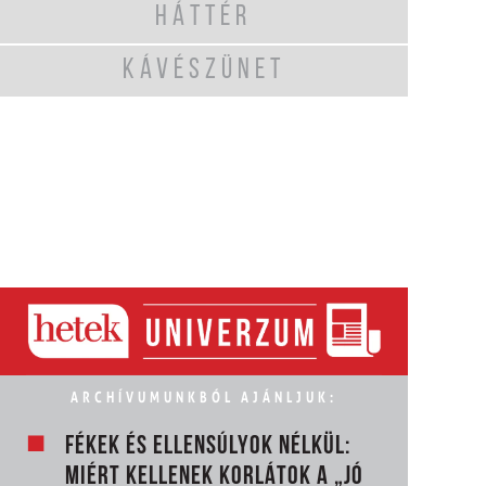
HÁTTÉR
KÁVÉSZÜNET
ARCHÍVUMUNKBÓL AJÁNLJUK:
FÉKEK ÉS ELLENSÚLYOK NÉLKÜL:
MIÉRT KELLENEK KORLÁTOK A „JÓ