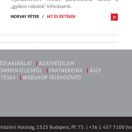
„gyilkos robotok” kihívásairól.
MORVAY PÉTER
/
HIT ÉS ÉRTÉKEK
ÉDIAAJÁNLAT
ADATVÉDELEM
KOMMENTELÉSRŐL
PARTNEREINK
ÁSZF
ETÉSEK
WEBSHOP TÁJÉKOZTATÓ
rközlési Hatóság, 1525 Budapest, Pf. 75. | +36 1 457 7100 (te