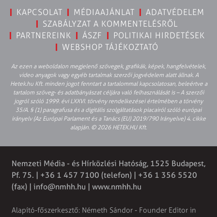
KAPCSOLAT
MÉDIAAJÁNLAT
ADATVÉDELEM
SZABÁLYZAT A KOMMENTELÉSRŐL
PARTNEREINK
ÁSZF
POLITIKAI HIRDETÉSEK
WEBSHOP TÁJÉKOZTATÓ
Az ezen a weboldalon megjelenő szövegek, grafikák, képek, hangfelvételek,
video anyagok vagy egyéb tartalmak szerzői jogvédelem alatt állnak. A
Hetek.hu Kft. minden jogot fenntart a tartalommal kapcsolatosan, beleértve a
tartalom szöveg- és adatbányászat céljára való felhasználását is – A szerzői
jogról szóló 1999. évi LXXVI. törvény rendelkezései értelmében a törvény
35/A. § (1) paragrafusa és a digitális szolgáltatások piacairól szóló európai
irányelv (Az Európai Parlament és a Tanács (EU) 2019/790 Irányelve) 4. cikke
alapján. © 2026 HETEK.HU Kft.
Nemzeti Média - és Hírközlési Hatóság, 1525 Budapest,
Pf. 75. | +36 1 457 7100 (telefon) | +36 1 356 5520
(fax) |
info@nmhh.hu
| www.nmhh.hu
Alapító-főszerkesztő: Németh Sándor - Founder Editor in