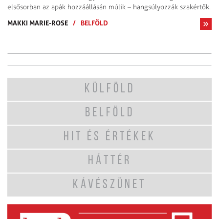
elsősorban az apák hozzáállásán múlik – hangsúlyozzák szakértők.
MAKKI MARIE-ROSE
/
BELFÖLD
KÜLFÖLD
BELFÖLD
HIT ÉS ÉRTÉKEK
HÁTTÉR
KÁVÉSZÜNET