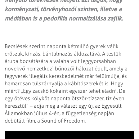
kormányzati, törvényhozói szinten, illetve a
médiában is a pedofília normalizálása zajlik.
Becslések szerint naponta kétmillió gyerek válik
erőszak, kínzás, bántalmazás áldozatává. A testük
áruba bocsátására a valaha volt leggyorsabban
növekvő nemzetközi bűnözői hálózat épült, amely a
fegyverek illegális kereskedelmét már felülmúlja, és
hamarosan túlszárnyalja a kábítószerekét is. Hogy
miért? „Egy zacskó kokaint egyszer lehet eladni. De
egy öt­éves kölyköt naponta ötször-tízszer, tíz éven
keresztül” – adja meg a választ egy új, az Egyesült
Államokban július 4-én, a függetlenség napján
debütált film, a Sound of Freedom.