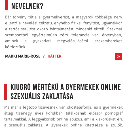
nevelnek?
Bár törvény tiltja a gyermekverést, a magyarok többsége nem
ellenzi a nevelési célzatú, enyhébb fizikai fenyítést, ugyanakkor
a tartós sérülést okozó bántalmazást mindenki elítéli. Szakmai
szempontból egyértelműen zéró tolerancia van érvényben,
aminek a gyakorlati megvalósulásáról szakembereket
kérdeztünk.
MAKKI MARIE-ROSE
/
HÁTTÉR
Kiugró mértékű a gyermekek online
szexuális zaklatása
Ma már a legtöbb tíz­évesnek van okostelefonja, és a gyermekek
átlag tizenegy éves korukban találkoznak először pornográf
tartalmakkal. A leggyakoribb online abúzus, ami a kiskorúakat éri,
a szexuális zaklatás. A gyerekek online kitettsége a szülők,