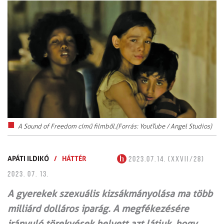
A Sound of Freedom című filmből.(Forrás: YoutTube / Angel Studios)
APÁTI ILDIKÓ
/
HÁTTÉR
2023.07.14. (XXVII/28)
2023. 07. 13.
A gyerekek szexuális kizsákmányolása ma több
milliárd dolláros iparág. A megfékezésére
irányuló törekvések helyett azt látjuk, hogy