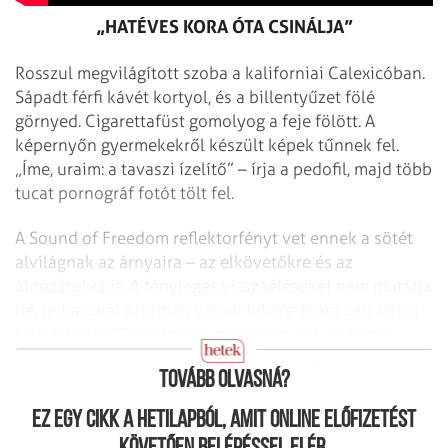
„HATÉVES KORA ÓTA CSINÁLJA”
Rosszul megvilágított szoba a kaliforniai Calexicóban.
Sápadt férfi kávét kortyol, és a billentyűzet fölé
görnyed. Cigarettafüst gomolyog a feje fölött. A
képernyőn gyerme­kekről készült képek tűnnek fel.
„Íme, uraim: a tavaszi ízelítő” – írja a pedofil, majd több
tucat pornográf fotót tölt fel.
A Sound of Freedom reflektorfényt vet ennek a sötét
alvilágnak az árnyaira – az elkövetőkre és az
áldozatokra is. A tényleges visszaéléseket nem mutatja
be, felhasznál azonban valódi fekete-fehér zárt láncú
televíziós (CCTV) klipeket, melyeken dél- és közép-
amerikai városok utcáiról hurcolnak el gyerekeket.
Tovább olvasná?
Ez egy cikk a hetilapból, amit online előfizetést