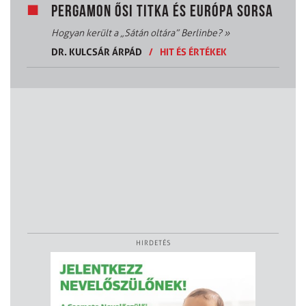
PERGAMON ŐSI TITKA ÉS EURÓPA SORSA
Hogyan került a „Sátán oltára” Berlinbe?
»
DR. KULCSÁR ÁRPÁD
/
HIT ÉS ÉRTÉKEK
HIRDETÉS