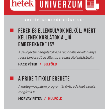
ARCHÍVUMUNKBÓL AJÁNLJUK:
FÉKEK ÉS ELLENSÚLYOK NÉLKÜL: MIÉRT
KELLENEK KORLÁTOK A „JÓ
EMBEREKNEK” IS?
A szubjektív hangulatok és a racionális érvek hiánya
rossz tanácsadó az államszervezet átalakításánál
»
HACK PÉTER
/
BELFÖLD
A PRIDE TITKOLT EREDETE
A melegmozgalom programját évtizedekkel ezelőtt
megírták
»
MORVAY PÉTER
/
KÜLFÖLD