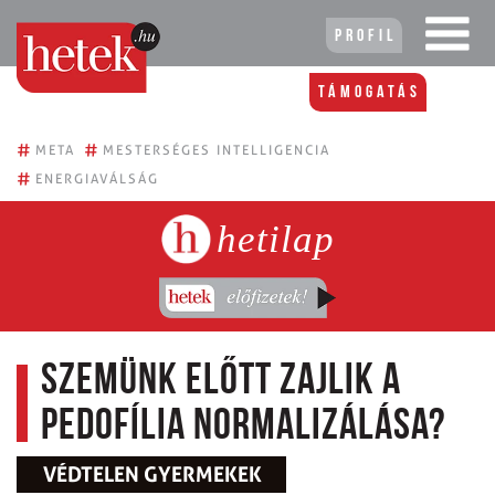
Profil
Támogatás
#
#
META
MESTERSÉGES INTELLIGENCIA
#
ENERGIAVÁLSÁG
hetilap
Szemünk előtt zajlik a
pedofília normalizálása?
VÉDTELEN GYERMEKEK