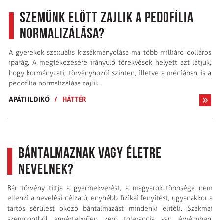
Szemünk előtt zajlik a pedofília
normalizálása?
A gyerekek szexuális kizsákmányolása ma több milliárd dolláros
iparág. A megfékezésére irányuló törekvések helyett azt látjuk,
hogy kormányzati, törvényhozói szinten, illetve a médiában is a
pedofília normalizálása zajlik.
APÁTI ILDIKÓ
/
HÁTTÉR
Bántalmaznak vagy életre
nevelnek?
Bár törvény tiltja a gyermekverést, a magyarok többsége nem
ellenzi a nevelési célzatú, enyhébb fizikai fenyítést, ugyanakkor a
tartós sérülést okozó bántalmazást mindenki elítéli. Szakmai
szempontból egyértelműen zéró tolerancia van érvényben,