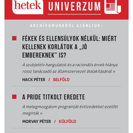
ARCHÍVUMUNKBÓL AJÁNLJUK:
FÉKEK ÉS ELLENSÚLYOK NÉLKÜL: MIÉRT
KELLENEK KORLÁTOK A „JÓ
EMBEREKNEK” IS?
A szubjektív hangulatok és a racionális érvek hiánya
rossz tanácsadó az államszervezet átalakításánál
»
HACK PÉTER
/
BELFÖLD
A PRIDE TITKOLT EREDETE
A melegmozgalom programját évtizedekkel ezelőtt
megírták
»
MORVAY PÉTER
/
KÜLFÖLD