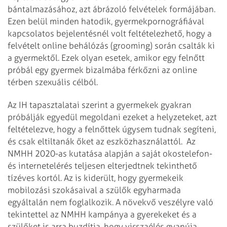
bántalmazásához, azt ábrázoló felvételek formájában.
Ezen belül minden hatodik, gyermekpornográfiával
kapcsolatos bejelentésnél volt feltételezhető, hogy a
felvételt online behálózás (grooming) során csalták ki
a gyermektől. Ezek olyan esetek, amikor egy felnőtt
próbál egy gyermek bizalmába férkőzni az online
térben szexuális célból.
Az IH tapasztalatai szerint a gyermekek gyakran
próbálják egyedül megoldani ezeket a helyzeteket, azt
feltételezve, hogy a felnőttek úgysem tudnak segíteni,
és csak eltiltanák őket az eszközhasználattól.
Az
NMHH 2020-as kutatása alapján a saját okostelefon-
és internet­elérés teljesen elterjedtnek tekinthető
tízéves kortól. Az is kiderült, hogy gyermekeik
mobilozási szokásaival a szülők egyharmada
egyáltalán nem foglalkozik. A növekvő veszélyre való
tekintettel az NMHH kampánya a gyerekeket és a
szülőket is arra buzdítja, hogy visszaélés gyanúja