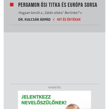
PERGAMON ŐSI TITKA ÉS EURÓPA SORSA
Hogyan került a „Sátán oltára” Berlinbe?
»
DR. KULCSÁR ÁRPÁD
/
HIT ÉS ÉRTÉKEK
HIRDETÉS