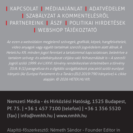
KAPCSOLAT
MÉDIAAJÁNLAT
ADATVÉDELEM
SZABÁLYZAT A KOMMENTELÉSRŐL
PARTNEREINK
ÁSZF
POLITIKAI HIRDETÉSEK
WEBSHOP TÁJÉKOZTATÓ
Az ezen a weboldalon megjelenő szövegek, grafikák, képek, hangfelvételek,
video anyagok vagy egyéb tartalmak szerzői jogvédelem alatt állnak. A
Hetek.hu Kft. minden jogot fenntart a tartalommal kapcsolatosan, beleértve a
tartalom szöveg- és adatbányászat céljára való felhasználását is – A szerzői
jogról szóló 1999. évi LXXVI. törvény rendelkezései értelmében a törvény
35/A. § (1) paragrafusa és a digitális szolgáltatások piacairól szóló európai
irányelv (Az Európai Parlament és a Tanács (EU) 2019/790 Irányelve) 4. cikke
alapján. © 2026 HETEK.HU Kft.
Nemzeti Média - és Hírközlési Hatóság, 1525 Budapest,
Pf. 75. | +36 1 457 7100 (telefon) | +36 1 356 5520
(fax) |
info@nmhh.hu
| www.nmhh.hu
Alapító-főszerkesztő: Németh Sándor - Founder Editor in