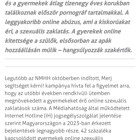
és a gyermekek átlag tizenegy éves korukban
találkoznak először pornográf tartalmakkal. A
leggyakoribb online abúzus, ami a kiskorúakat
éri, a szexuális zaklatás. A gyerekek online
kitettsége a szülők, elsősorban az apák
hozzáállásán múlik – hangsúlyozzák szakértők.
Legutóbb az NMHH októberben indított, Merj
segítséget kérni! kampánya hívta fel a figyelmet arra,
hogy az utóbbi években rendkívüli ütemben
megnövekedett a gyermekeket érő online szexuális
zaklatások száma. A Médiahatóság által működtetett
Internet Hotline (IH) jogsegélyszolgálat jelentése
szerint Magyarországon a 2023-ban érkezett
bejelentések legnagyobb része, 42 százaléka
kapcsolódott gyermekek online szexuális