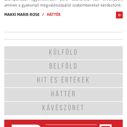
aminek a gyakorlati megvalósulásáról szakembereket kérdeztünk.
MAKKI MARIE-ROSE
/
HÁTTÉR
KÜLFÖLD
BELFÖLD
HIT ÉS ÉRTÉKEK
HÁTTÉR
KÁVÉSZÜNET