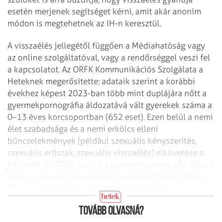
esetén merjenek segítséget kérni, amit akár anonim
módon is megtehetnek az IH-n keresztül.
A visszaélés jellegétől függően a Médiahatóság vagy
az online szolgáltatóval, vagy a rendőrséggel veszi fel
a kapcsolatot. Az ORFK Kommunikációs Szolgálata a
Heteknek megerősítette: adataik szerint a korábbi
évekhez képest 2023-ban több mint duplájára nőtt a
gyermekpornográfia áldozatává vált gyerekek száma a
0–13 éves korcsoportban (652 eset). Ezen belül a nemi
élet szabadsága és a nemi erkölcs elleni
bűncselekmények (például szexuális kényszerítés,
szexuális erőszak, szexuális visszaélés) elkövetése a
jellemző. Az ORFK szerint a gyermekpornográfia, illetve
online szexuális bántalmazás szempontjából a Meta
(Messenger), Instagram és a Snapchat felülete a
leggyakrabban érintett platformok.
Tovább olvasná?