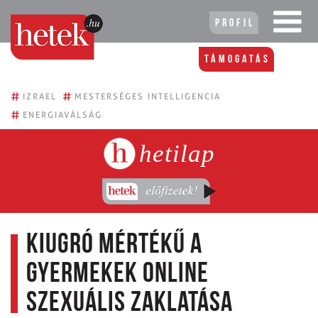
Profil
Támogatás
#
#
IZRAEL
MESTERSÉGES INTELLIGENCIA
#
ENERGIAVÁLSÁG
hetilap
Kiugró mértékű a
gyermekek online
szexuális zaklatása