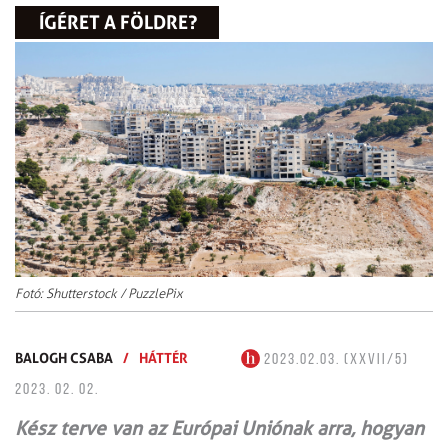
ÍGÉRET A FÖLDRE?
Fotó: Shutterstock / PuzzlePix
BALOGH CSABA
/
HÁTTÉR
2023.02.03. (XXVII/5)
2023. 02. 02.
Kész terve van az Európai Uniónak arra, hogyan