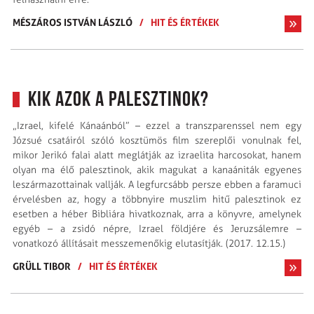
MÉSZÁROS ISTVÁN LÁSZLÓ
/
HIT ÉS ÉRTÉKEK
Kik azok a palesztinok?
„Izrael, kifelé Kánaánból” – ezzel a transzparenssel nem egy
Józsué csatáiról szóló kosztümös film szereplői vonulnak fel,
mikor Jerikó falai alatt meglátják az izraelita harcosokat, hanem
olyan ma élő palesztinok, akik magukat a kanaániták egyenes
leszármazottainak vallják. A legfurcsább persze ebben a faramuci
érvelésben az, hogy a többnyire muszlim hitű palesztinok ez
esetben a héber Bibliára hivatkoznak, arra a könyvre, amelynek
egyéb – a zsi­dó népre, Izrael földjére és Jeruzsálemre –
vonatkozó állításait messzemenőkig elutasítják. (2017. 12.15.)
GRÜLL TIBOR
/
HIT ÉS ÉRTÉKEK