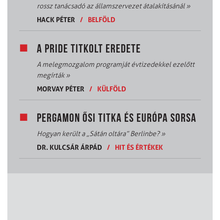
rossz tanácsadó az államszervezet átalakításánál
»
HACK PÉTER
/
BELFÖLD
A PRIDE TITKOLT EREDETE
A melegmozgalom programját évtizedekkel ezelőtt
megírták
»
MORVAY PÉTER
/
KÜLFÖLD
PERGAMON ŐSI TITKA ÉS EURÓPA SORSA
Hogyan került a „Sátán oltára” Berlinbe?
»
DR. KULCSÁR ÁRPÁD
/
HIT ÉS ÉRTÉKEK