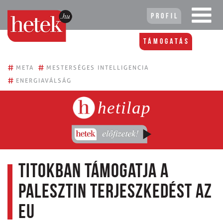
Profil
Támogatás
#
#
META
MESTERSÉGES INTELLIGENCIA
#
ENERGIAVÁLSÁG
hetilap
Titokban támogatja a
palesztin terjeszkedést az
EU