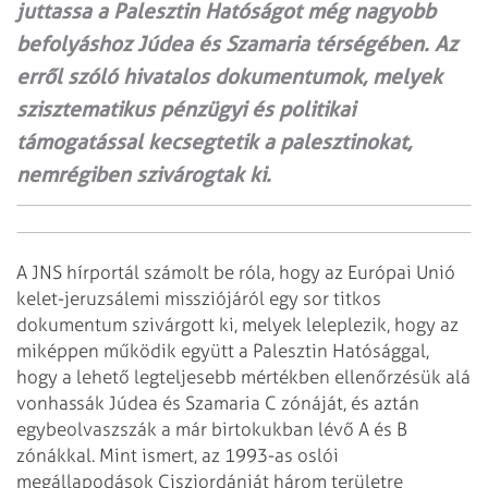
juttassa a Palesztin Hatóságot még nagyobb
befolyáshoz Júdea és Szamaria térségében. Az
erről szóló hivatalos dokumentumok, melyek
szisztematikus pénzügyi és politikai
támogatással kecsegtetik a palesztinokat,
nemrégiben szivárogtak ki.
A JNS hírportál számolt be róla, hogy az Európai Unió
kelet-jeruzsálemi missziójáról egy sor titkos
dokumentum szivárgott ki, melyek leleplezik, hogy az
miképpen működik együtt a Palesztin Hatósággal,
hogy a lehető legteljesebb mértékben ellenőrzésük alá
vonhassák Júdea és Szamaria C zónáját, és aztán
egybeolvaszszák a már birtokukban lévő A és B
zónákkal. Mint ismert, az 1993-as oslói
megállapodások Ciszjordániát három területre