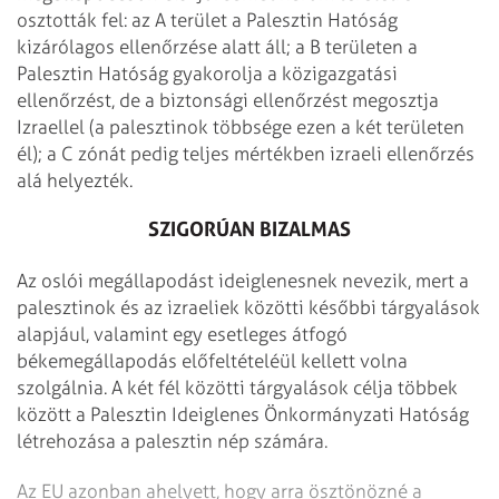
osztották fel: az A terület a Palesztin Hatóság
kizárólagos ellenőrzése alatt áll; a B területen a
Palesztin Hatóság gyakorolja a közigazgatási
ellenőrzést, de a biztonsági ellenőrzést megosztja
Izraellel (a palesztinok többsége ezen a két területen
él); a C zónát pedig teljes mértékben izraeli ellenőrzés
alá helyezték.
SZIGORÚAN BIZALMAS
Az oslói megállapodást ideiglenesnek nevezik, mert a
palesztinok és az izraeliek közötti későbbi tárgyalások
alapjául, valamint egy esetleges átfogó
békemegállapodás előfeltételéül kellett volna
szolgálnia. A két fél közötti tárgyalások célja többek
között a Palesztin Ideiglenes Önkormányzati Hatóság
létrehozása a palesztin nép számára.
Az EU azonban ahelyett, hogy arra ösztönözné a