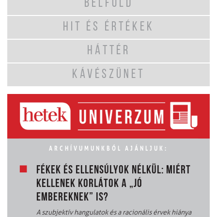
BELFÖLD
HIT ÉS ÉRTÉKEK
HÁTTÉR
KÁVÉSZÜNET
ARCHÍVUMUNKBÓL AJÁNLJUK:
FÉKEK ÉS ELLENSÚLYOK NÉLKÜL: MIÉRT
KELLENEK KORLÁTOK A „JÓ
EMBEREKNEK” IS?
A szubjektív hangulatok és a racionális érvek hiánya