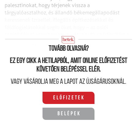
palesztinokat, hogy térjenek vissza a
tárgyalóasztalhoz, és állandó békemegállapodást
keressenek Izraellel, illegális építkezésekkel és
földfoglalásokkal segíti őket, hogy – az oslói
szerződéssel szembemenve – átvegyék az irányítást a
C övezet nagy része felett.
Tovább olvasná?
Ez egy cikk a hetilapból, amit online előfizetést
követően belépéssel elér.
Vagy vásárolja meg a lapot az újságárusoknál.
Előfizetek
Belépek