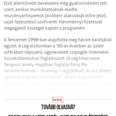
Első jelentősebb bevételére még gyakornokként tett
szert, amikor munkáltatójának eladta
részvényárfolyamok jövőbeni alakulását előre jelző,
saját fejlesztésű szoftverét. Háromévnyi fizetéssel
megegyező összeget kapott a programért.
A Tencentet 1998-ban alapította meg három barátjával
együtt. A cég elsősorban a ’90-es években az üzleti
szférában népszerű, úgynevezett csipogók internetes
összeköttetésével foglalkozott. (A cég kínai neve
Tengxun, amely magában foglalja Pony Ma
vezetéknevének – Huateng – végződését, és azt jelenti,
„gyorsan vágtázó információ”; ennek angolosított
változata a Tencent.) Mellékprojektként elkezdtek egy
chatalkalmazást is fejleszteni, mely gyakorlatilag az
USA-ban akkoriban elterjedt ICQ nevű chat tökéletes
másolata volt.
Tovább olvasná?