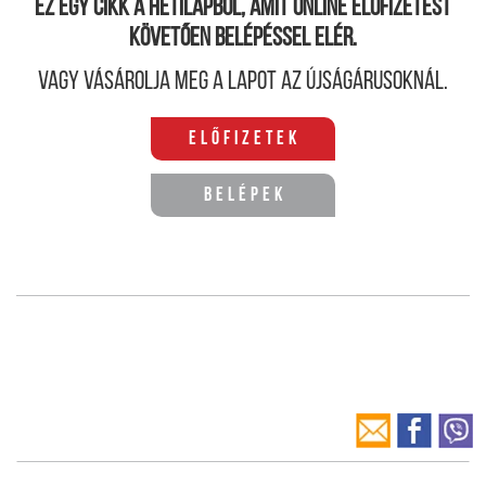
Ez egy cikk a hetilapból, amit online előfizetést
követően belépéssel elér.
Vagy vásárolja meg a lapot az újságárusoknál.
Előfizetek
Belépek