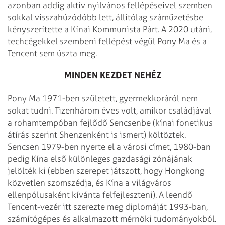
azonban addig aktív nyilvános fellépéseivel szemben
sokkal visszahúzódóbb lett, állítólag száműzetésbe
kényszerítette a Kínai Kommunista Párt. A 2020 utáni,
techcégekkel szembeni fellépést végül Pony Ma és a
Tencent sem úszta meg.
MINDEN KEZDET NEHÉZ
Pony Ma 1971-ben született, gyermekkoráról nem
sokat tudni. Tizenhárom éves volt, amikor családjával
a rohamtempóban fejlődő Sencsenbe (kínai fonetikus
átírás szerint Shenzenként is ismert) költöztek.
Sencsen 1979-ben nyerte el a városi címet, 1980-ban
pedig Kína első különleges gazdasági zónájának
jelölték ki (ebben szerepet játszott, hogy Hongkong
közvetlen szomszédja, és Kína a világváros
ellenpólusaként kívánta felfejleszteni). A leendő
Tencent-vezér itt szerezte meg diplomáját 1993-ban,
számítógépes és alkalmazott mérnöki tudományokból.