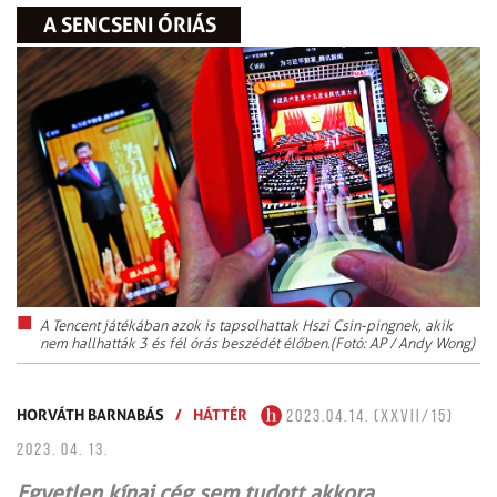
A SENCSENI ÓRIÁS
A Tencent játékában azok is tapsolhattak Hszi Csin-pingnek, akik
nem hallhatták 3 és fél órás beszédét élőben.(Fotó: AP / Andy Wong)
HORVÁTH BARNABÁS
/
HÁTTÉR
2023.04.14. (XXVII/15)
2023. 04. 13.
Egyetlen kínai cég sem tudott akkora