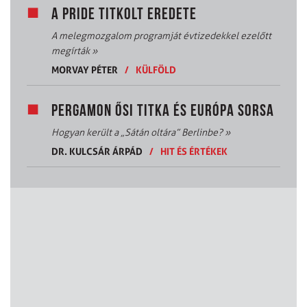
A PRIDE TITKOLT EREDETE
A melegmozgalom programját évtizedekkel ezelőtt
megírták
»
MORVAY PÉTER
/
KÜLFÖLD
PERGAMON ŐSI TITKA ÉS EURÓPA SORSA
Hogyan került a „Sátán oltára” Berlinbe?
»
DR. KULCSÁR ÁRPÁD
/
HIT ÉS ÉRTÉKEK