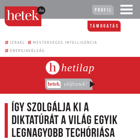
Profil
Támogatás
#
#
IZRAEL
MESTERSÉGES INTELLIGENCIA
#
ENERGIAVÁLSÁG
hetilap
Így szolgálja ki a
diktatúrát a világ egyik
legnagyobb techóriása