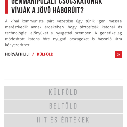
Génmanipulált csúcskatonák
vívják a jövő háborúit?
A kínai kommunista párt vezetése úgy tűnik igen messze
merészkedik annak érdekében, hogy biztosítsák katonai és
technológiai előnyüket a nyugattal szemben. A genetikailag
módosított katona híre nyugati országokat is hasonló útra
kényszeríthet.
HORVÁTH LILI
/
KÜLFÖLD
KÜLFÖLD
BELFÖLD
HIT ÉS ÉRTÉKEK