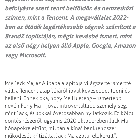
befolyásra szert tenni belföldön és nemzetközi
szinten, mint a Tencent. A megavállalat 2022-
ben az ötödik legértékesebb cégnek számított a
BrandZ toplistáján, mégis kevésbé ismert, mint
az első négy helyen álló Apple, Google, Amazon
vagy Microsoft.
Míg Jack Ma, az Alibaba alapítója világszerte ismertté
vált, a Tencent alapítójáról jóval kevesebbet tudni és
hallani. Ennek oka, hogy Ma Huateng – ismertebb
nevén Pony Ma – jóval introvertáltabb személyiség,
mint Jack, és sokkal óvatosabban nyilatkozik. Ez bölcs
döntés részéről, ugyanis 2020 októberében Jack Ma
hónapokra eltűnt, miután a kínai bankrendszer
működését kritizálta. Jack Ma azóta ,,előkerült”,