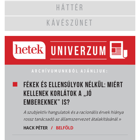
HÁTTÉR
KÁVÉSZÜNET
ARCHÍVUMUNKBÓL AJÁNLJUK:
FÉKEK ÉS ELLENSÚLYOK NÉLKÜL: MIÉRT
KELLENEK KORLÁTOK A „JÓ
EMBEREKNEK” IS?
A szubjektív hangulatok és a racionális érvek hiánya
rossz tanácsadó az államszervezet átalakításánál
»
HACK PÉTER
/
BELFÖLD