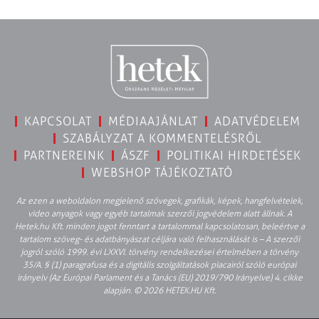
KAPCSOLAT
MÉDIAAJÁNLAT
ADATVÉDELEM
SZABÁLYZAT A KOMMENTELÉSRŐL
PARTNEREINK
ÁSZF
POLITIKAI HIRDETÉSEK
WEBSHOP TÁJÉKOZTATÓ
Az ezen a weboldalon megjelenő szövegek, grafikák, képek, hangfelvételek,
video anyagok vagy egyéb tartalmak szerzői jogvédelem alatt állnak. A
Hetek.hu Kft. minden jogot fenntart a tartalommal kapcsolatosan, beleértve a
tartalom szöveg- és adatbányászat céljára való felhasználását is – A szerzői
jogról szóló 1999. évi LXXVI. törvény rendelkezései értelmében a törvény
35/A. § (1) paragrafusa és a digitális szolgáltatások piacairól szóló európai
irányelv (Az Európai Parlament és a Tanács (EU) 2019/790 Irányelve) 4. cikke
alapján. © 2026 HETEK.HU Kft.