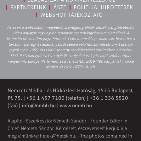
PARTNEREINK
ÁSZF
POLITIKAI HIRDETÉSEK
WEBSHOP TÁJÉKOZTATÓ
Az ezen a weboldalon megjelenő szövegek, grafikák, képek, hangfelvételek,
video anyagok vagy egyéb tartalmak szerzői jogvédelem alatt állnak. A
Hetek.hu Kft. minden jogot fenntart a tartalommal kapcsolatosan, beleértve a
tartalom szöveg- és adatbányászat céljára való felhasználását is – A szerzői
jogról szóló 1999. évi LXXVI. törvény rendelkezései értelmében a törvény
35/A. § (1) paragrafusa és a digitális szolgáltatások piacairól szóló európai
irányelv (Az Európai Parlament és a Tanács (EU) 2019/790 Irányelve) 4. cikke
alapján. © 2026 HETEK.HU Kft.
Nemzeti Média - és Hírközlési Hatóság, 1525 Budapest,
Pf. 75. | +36 1 457 7100 (telefon) | +36 1 356 5520
(fax) |
info@nmhh.hu
| www.nmhh.hu
Alapító-főszerkesztő: Németh Sándor - Founder Editor in
Chief: Németh Sándor. Kérdéseit, észrevételeit kérjük írja
meg címünkre:
hetek@hetek.hu
. - The photos contained in