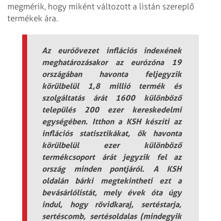
megmérik, hogy miként változott a listán szereplő
termékek ára.
Az euróövezet inflációs indexének
meghatározásakor az eurózóna 19
országában havonta feljegyzik
körülbelül 1,8 millió termék és
szolgáltatás árát 1600 különböző
település 200 ezer kereskedelmi
egységében. Itthon a KSH készíti az
inflációs statisztikákat, ők havonta
körülbelül ezer különböző
termékcsoport árát jegyzik fel az
ország minden pontjáról. A KSH
oldalán bárki megtekintheti ezt a
bevásárlólistát, mely évek óta úgy
indul, hogy rövidkaraj, sertéstarja,
sertéscomb, sertésoldalas (mindegyik