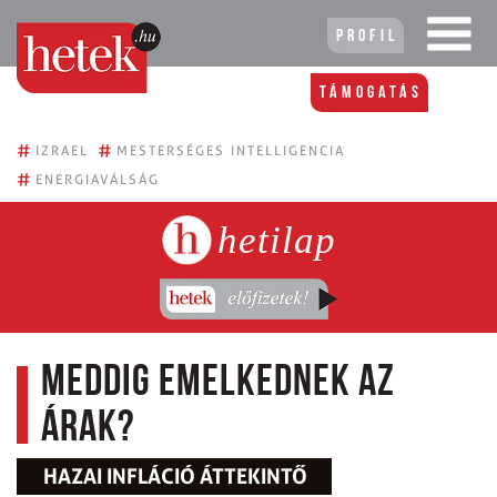
Profil
Támogatás
#
#
IZRAEL
MESTERSÉGES INTELLIGENCIA
#
ENERGIAVÁLSÁG
hetilap
Meddig emelkednek az
árak?
HAZAI INFLÁCIÓ ÁTTEKINTŐ