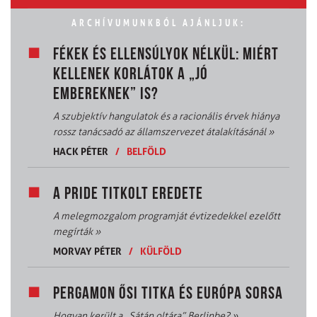
ARCHÍVUMUNKBÓL AJÁNLJUK:
FÉKEK ÉS ELLENSÚLYOK NÉLKÜL: MIÉRT
KELLENEK KORLÁTOK A „JÓ
EMBEREKNEK” IS?
A szubjektív hangulatok és a racionális érvek hiánya
rossz tanácsadó az államszervezet átalakításánál
»
HACK PÉTER
/
BELFÖLD
A PRIDE TITKOLT EREDETE
A melegmozgalom programját évtizedekkel ezelőtt
megírták
»
MORVAY PÉTER
/
KÜLFÖLD
PERGAMON ŐSI TITKA ÉS EURÓPA SORSA
Hogyan került a „Sátán oltára” Berlinbe?
»