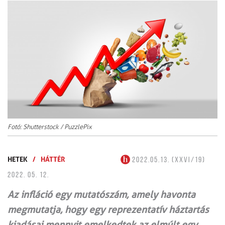
Fotó: Shutterstock / PuzzlePix
HETEK
/
HÁTTÉR
2022.05.13. (XXVI/19)
2022. 05. 12.
Az infláció egy mutatószám, amely havonta
megmutatja, hogy egy reprezentatív háztartás
kiadásai mennyit emelkedtek az elmúlt egy