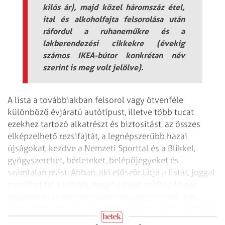
kilós ár), majd közel háromszáz étel,
ital és alkoholfajta felsorolása után
ráfordul a ruhaneműkre és a
lakberendezési cikkekre (évekig
számos IKEA-bútor konkrétan név
szerint is meg volt jelölve).
A lista a továbbiakban felsorol vagy ötvenféle
különböző évjáratú autótípust, illetve több tucat
ezekhez tartozó alkatrészt és biztosítást, az összes
elképzelhető rezsifajtát, a legnépszerűbb hazai
újságokat, kezdve a Nemzeti Sporttal és a Blikkel,
gyógyszereket, bérleteket, belépőjegyeket és
számtalan mást. Abban, aki először látja a listát, joggal
merülhet fel a kérdés, hogyha ilyen erőfeszítéssel
folyamatosan monitorozzák milliónyi termék árát,
akkor mégis miért nem tudják eltalálni, hogy mennyit
emelkedtek a megélhetési költségeim?