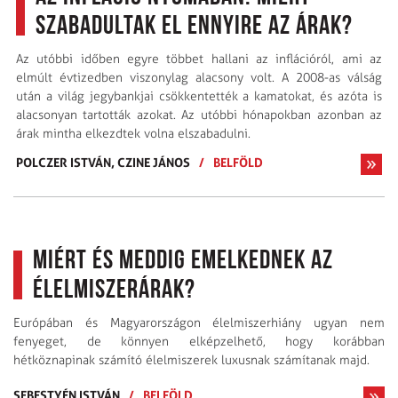
szabadultak el ennyire az árak?
Az utóbbi időben egyre többet hallani az inflációról, ami az
elmúlt évtizedben viszonylag alacsony volt. A 2008-as válság
után a világ jegybankjai csökkentették a kamatokat, és azóta is
alacsonyan tartották azokat. Az utóbbi hónapokban azonban az
árak mintha elkezdtek volna elszabadulni.
POLCZER ISTVÁN,
CZINE JÁNOS
/
BELFÖLD
Miért és meddig emelkednek az
élelmiszerárak?
Európában és Magyarországon élelmiszerhiány ugyan nem
fenyeget, de könnyen elképzelhető, hogy korábban
hétköznapinak számító élelmiszerek luxusnak számítanak majd.
SEBESTYÉN ISTVÁN
/
BELFÖLD