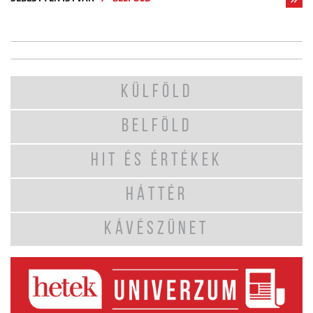
KÜLFÖLD
BELFÖLD
HIT ÉS ÉRTÉKEK
HÁTTÉR
KÁVÉSZÜNET