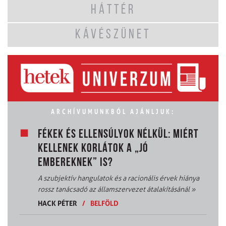
HÁTTÉR
KÁVÉSZÜNET
ARCHÍVUMUNKBÓL AJÁNLJUK:
FÉKEK ÉS ELLENSÚLYOK NÉLKÜL: MIÉRT
KELLENEK KORLÁTOK A „JÓ
EMBEREKNEK” IS?
A szubjektív hangulatok és a racionális érvek hiánya
rossz tanácsadó az államszervezet átalakításánál
»
HACK PÉTER
/
BELFÖLD