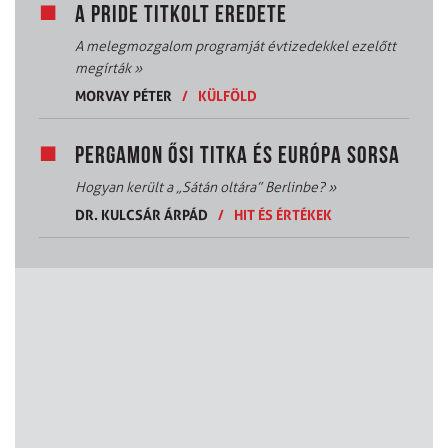
A PRIDE TITKOLT EREDETE
A melegmozgalom programját évtizedekkel ezelőtt
megírták
»
MORVAY PÉTER
/
KÜLFÖLD
PERGAMON ŐSI TITKA ÉS EURÓPA SORSA
Hogyan került a „Sátán oltára” Berlinbe?
»
DR. KULCSÁR ÁRPÁD
/
HIT ÉS ÉRTÉKEK