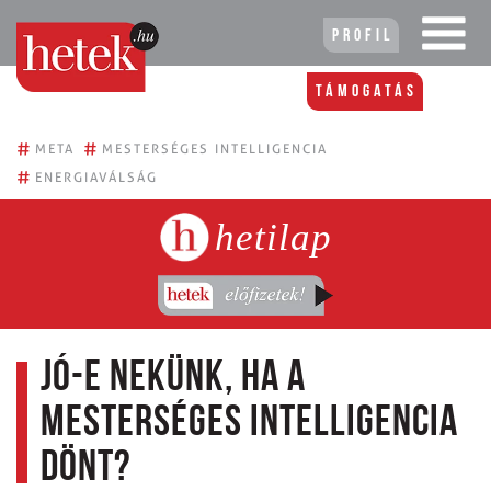
Profil
Támogatás
#
#
META
MESTERSÉGES INTELLIGENCIA
#
ENERGIAVÁLSÁG
hetilap
Jó-e nekünk, ha a
Mesterséges Intelligencia
dönt?