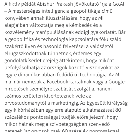
A fiktív példát Abishur Prakash jövőkutató írja a Go.AI
– A mesterséges intelligencia geopolitikája című
könyvében annak illusztrálására, hogy az MI
alapjaiban változtatja meg a kémkedés és a
közvélemény manipulálásának eddigi gyakorlatát. Bár
a geopolitika és technológia kapcsolatára fókuszáló
szakértő ilyen és hasonló felvetései a valóságtól
elrugaszkodottnak tűnhetnek, érdemes egy
gondolatkísérlet erejéig áttekinteni, hogy miként
befolyásolhatja az országok közötti viszonyokat az
egyre dinamikusabban fejlődő új technológia. Az MI
ma már nemcsak a Facebook-tartalmak vagy a Google-
hirdetések személyre szabását szolgálja, hanem
számos területen kísérleteznek vele az
orvostudománytól a marketingig. Az Egyesült Királyság
egyik kórházában egy erre alapuló alkalmazással 80
százalékos pontossággal tudják előre jelezni, hogy
mikor halnak meg a szívbetegségben szenvedő
betegek (az orvosok csak 60 százalék pontossággal