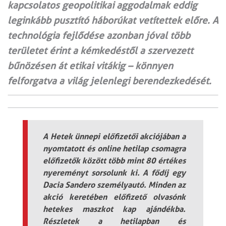
kapcsolatos geopolitikai aggodalmak eddig
leginkább pusztító háborúkat vetítettek előre. A
technológia fejlődése azonban jóval több
területet érint a kémkedéstől a szervezett
bűnözésen át etikai vitákig – könnyen
felforgatva a világ jelenlegi berendezkedését.
A Hetek ünnepi előfizetői akciójában a
nyomtatott és online hetilap csomagra
előfizetők között több mint 80 értékes
nyereményt sorsolunk ki. A fődíj egy
Dacia Sandero személyautó. Minden az
akció keretében előfizető olvasónk
hetekes maszkot kap ajándékba.
Részletek a hetilapban és