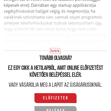
képesek erre); Dániában egy startup applikációja
segélyhívásokat hallgat végig, és megmondja, ha
valakinek szívrohama van; vannak olyan programok,
amelyek telefonhívásokat tudnak lebonyolítani úgy,
hogy a hívott fél nem veszi észre, hogy nem valós
személlyel beszél; sőt Japánban egy reklámügynökség
már a kreatív igazgatói posztot is egy MI-nek osztotta
ki, mert jóval hatékonyabb hirdetéseket tud készíteni,
mint az emberek.
Tovább olvasná?
Ez egy cikk a hetilapból, amit online előfizetést
követően belépéssel elér.
Vagy vásárolja meg a lapot az újságárusoknál.
Előfizetek