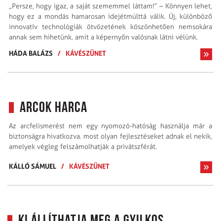
„Persze, hogy igaz, a saját szememmel láttam!” – Könnyen lehet,
hogy ez a mondás hamarosan idejétmúlttá válik. Új, különböző
innovatív technológiák ötvözetének köszönhetően nemsokára
annak sem hihetünk, amit a képernyőn valósnak látni vélünk.
HÁDA BALÁZS
/
KÁVÉSZÜNET
Arcok harca
Az arcfelismerést nem egy nyomozó-hatóság használja már a
biztonságra hivatkozva. most olyan fejlesztéseket adnak el nekik,
amelyek végleg felszámolhatják a privátszférát.
KÁLLÓ SÁMUEL
/
KÁVÉSZÜNET