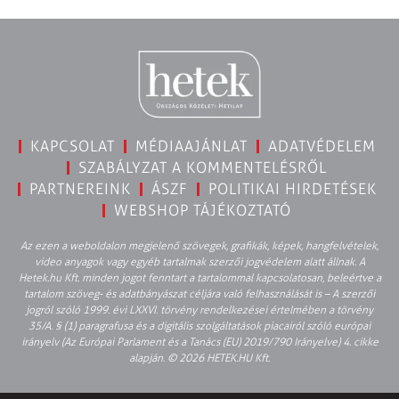
KAPCSOLAT
MÉDIAAJÁNLAT
ADATVÉDELEM
SZABÁLYZAT A KOMMENTELÉSRŐL
PARTNEREINK
ÁSZF
POLITIKAI HIRDETÉSEK
WEBSHOP TÁJÉKOZTATÓ
Az ezen a weboldalon megjelenő szövegek, grafikák, képek, hangfelvételek,
video anyagok vagy egyéb tartalmak szerzői jogvédelem alatt állnak. A
Hetek.hu Kft. minden jogot fenntart a tartalommal kapcsolatosan, beleértve a
tartalom szöveg- és adatbányászat céljára való felhasználását is – A szerzői
jogról szóló 1999. évi LXXVI. törvény rendelkezései értelmében a törvény
35/A. § (1) paragrafusa és a digitális szolgáltatások piacairól szóló európai
irányelv (Az Európai Parlament és a Tanács (EU) 2019/790 Irányelve) 4. cikke
alapján. © 2026 HETEK.HU Kft.