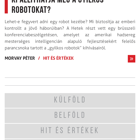
Ki állíthatja meg a gyilkos
robotokat?
Lehet-e fegyvert adni egy robot kezébe? Mi biztosítja az emberi
kontrollt a jövő háborúiban? A Hetek részt vett egy brüsszeli
konferenciabeszélgetésen, amelyet az amerikai hadsereg
mesterséges intelligencián alapuló fejlesztésekért felelős
parancsnoka tartott a „gyilkos robotok” kihívásairól.
MORVAY PÉTER
/
HIT ÉS ÉRTÉKEK
KÜLFÖLD
BELFÖLD
HIT ÉS ÉRTÉKEK