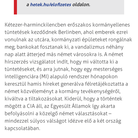
a
oldalon.
hetek.hu/elofizetes
Kétezer-harminckilencben erőszakos kormányellenes
tüntetések kezdődnek Berlinben, ahol emberek ezrei
vonulnak az utcára, kormányzati épületeket rongálnak
meg, bankokat fosztanak ki, a vandalizmus néhány
nap alatt átterjed más német városokra is. A német
hírszerzés vizsgálatot indít, hogy mi váltotta ki a
tüntetéseket, és arra jutnak, hogy egy mesterséges
intelligenciára (MI) alapuló rendszer hónapokon
keresztül hamis híreket generálva félretájékoztatta a
német közvéleményt a kormány tevékenységéről,
kiváltva a tiltakozásokat. Kiderül, hogy a történtek
mögött a CIA áll, az Egyesült Államok így akarta
befolyásolni a közelgő német választásokat –
mindezzel súlyos válságot idézve elő a két ország
kapcsolatában.