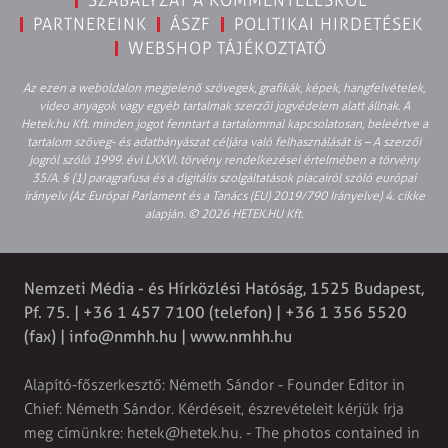
PARTNEREINK
ÁSZF
POLITIKAI HIRDETÉSEK
WEBSHOP TÁJÉKOZTATÓ
Az ezen a weboldalon megjelenő szövegek, grafikák, képek, hangfelvételek,
video anyagok vagy egyéb tartalmak szerzői jogvédelem alatt állnak. A
Hetek.hu Kft. minden jogot fenntart a tartalommal kapcsolatosan, beleértve a
tartalom szöveg- és adatbányászat céljára való felhasználását is – A szerzői
jogról szóló 1999. évi LXXVI. törvény rendelkezései értelmében a törvény
35/A. § (1) paragrafusa és a digitális szolgáltatások piacairól szóló európai
irányelv (Az Európai Parlament és a Tanács (EU) 2019/790 Irányelve) 4. cikke
alapján. © 2026 HETEK.HU Kft.
Nemzeti Média - és Hírközlési Hatóság, 1525 Budapest,
Pf. 75. | +36 1 457 7100 (telefon) | +36 1 356 5520
(fax) |
info@nmhh.hu
| www.nmhh.hu
Alapító-főszerkesztő: Németh Sándor - Founder Editor in
Chief: Németh Sándor. Kérdéseit, észrevételeit kérjük írja
meg címünkre:
hetek@hetek.hu
. - The photos contained in