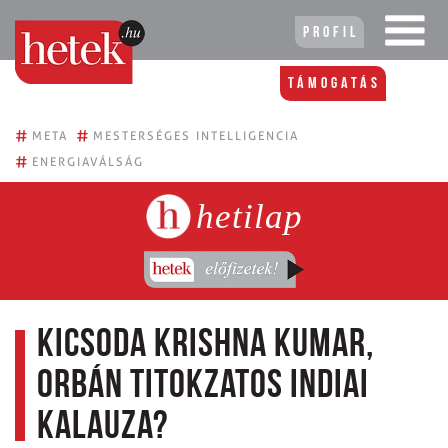
Profil
Támogatás
#
#
META
MESTERSÉGES INTELLIGENCIA
#
ENERGIAVÁLSÁG
hetilap
Kicsoda Krishna Kumar,
Orbán titokzatos indiai
kalauza?