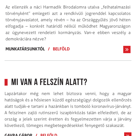
Az ellenzék a náci Harmadik Birodalomra utalva „felhatalmazási
törvényként” emlegeti azt a rendkívüli jogrenddel kapcsolatos
törvényjavaslatot, amely révén – ha az Országgyűlés jövő héten
elfogadja – konkrét határidő nélkül működhet Magyarországon
az úgynevezett rendeleti kormányzás. Van-e ebben veszély a
demokráciára nézve?
MUNKATÁRSUNKTÓL
/
BELFÖLD
Mi van a felszín alatt?
Lapzártakor még nem lehet biztosra venni, hogy a magyar
hatóságok és a hősiesen küzdő egészségügyi dolgozók ellenőrzés
alatt tudják-e tartani a hazánkban is tomboló koronavírus-járványt.
A felszínen zajló rutinszerű iszapbirkózás talán elfeledteti, de az
ország a jelek szerint éretten és fegyelmezetten várja a járvány
következő, tömeges megbetegedésekkel fenyegető szakaszát.
GAVRA GÁBOR
/
BELFÖLD