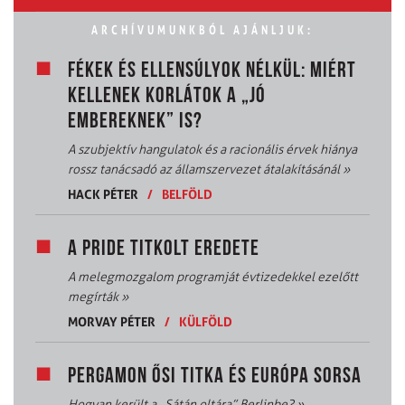
ARCHÍVUMUNKBÓL AJÁNLJUK:
FÉKEK ÉS ELLENSÚLYOK NÉLKÜL: MIÉRT
KELLENEK KORLÁTOK A „JÓ
EMBEREKNEK” IS?
A szubjektív hangulatok és a racionális érvek hiánya
rossz tanácsadó az államszervezet átalakításánál
»
HACK PÉTER
/
BELFÖLD
A PRIDE TITKOLT EREDETE
A melegmozgalom programját évtizedekkel ezelőtt
megírták
»
MORVAY PÉTER
/
KÜLFÖLD
PERGAMON ŐSI TITKA ÉS EURÓPA SORSA
Hogyan került a „Sátán oltára” Berlinbe?
»