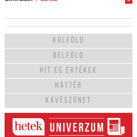
KÜLFÖLD
BELFÖLD
HIT ÉS ÉRTÉKEK
HÁTTÉR
KÁVÉSZÜNET