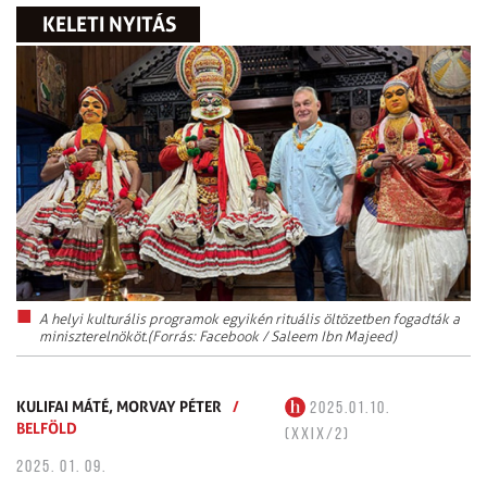
KELETI NYITÁS
A helyi kulturális programok egyikén rituális öltözetben fogadták a
miniszterelnököt.(Forrás: Facebook / Saleem Ibn Majeed)
KULIFAI MÁTÉ,
MORVAY PÉTER
/
2025.01.10.
BELFÖLD
(XXIX/2)
2025. 01. 09.