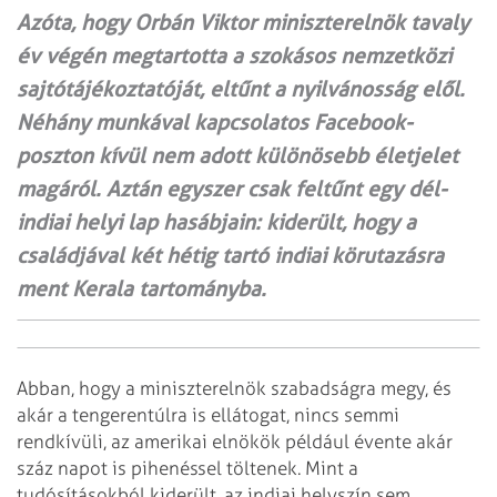
Azóta, hogy Orbán Viktor miniszterelnök tavaly
év végén megtartotta a szokásos nemzetközi
sajtótájékoztatóját, eltűnt a nyilvánosság elől.
Néhány munkával kapcsolatos Facebook-
poszton kívül nem adott különösebb életjelet
magáról. Aztán egyszer csak feltűnt egy dél-
indiai helyi lap hasábjain: kiderült, hogy a
családjával két hétig tartó indiai körutazásra
ment Kerala tartományba.
Abban, hogy a miniszterelnök szabadságra megy, és
akár a tengerentúlra is ellátogat, nincs semmi
rendkívüli, az amerikai elnökök például évente akár
száz napot is pihenéssel töltenek. Mint a
tudósításokból kiderült, az indiai helyszín sem