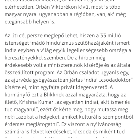
elérhetetlen, Orbán Viktorékon kívül most is több
magyar nyaral ugyanabban a régióban, van, aki még
elegánsabb helyen is.
Az úti cél persze meglepő lehet, hiszen a 33 millió
istenséget imádó hinduizmus szülőhazájaként ismert
India egyben a világ egyik legellenségesebb országa a
keresztényekkel szemben. De a hírben még
érdekesebb volt a miniszterelnök kísérője és az általa
összeállított program. Az Orbán családot ugyanis egy,
az ajurvéda gyógyászatban jártas indiai „csodadoktor”
kísérte el, mint egyfajta privát idegenvezető. A
kormányfő ezt a Blikknek azzal magyarázta, hogy az
illető, Krishna Kumar „az egyetlen indiai, akit ismer és
tud magyarul”, ezért őt kérte meg, hogy mutassa meg
neki „azokat a helyeket, amiket kulturális szempontból
érdemes meglátogatni”. Ez viszont a nyilvánosság
számára is felvet kérdéseket, kicsoda és miként tud