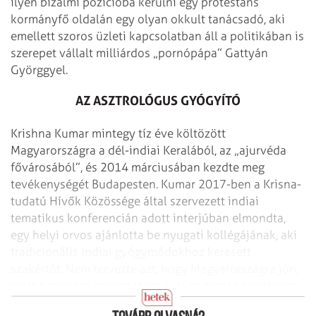
ilyen bizalmi pozícióba kerülni egy protestáns
kormányfő oldalán egy olyan okkult tanácsadó, aki
emellett szoros üzleti kapcsolatban áll a politikában is
szerepet vállalt milliárdos „pornópápa” Gattyán
Györggyel.
AZ ASZTROLÓGUS GYÓGYÍTÓ
Krishna Kumar mintegy tíz éve költözött
Magyarországra a dél-indiai Keralából, az „ajurvéda
fővárosából”, és 2014 márciusában kezdte meg
tevékenységét Budapesten. Kumar 2017-ben a Krisna-
tudatú Hívők Közössége által szervezett indiai
tematikus konferencián adott interjúban elmondta,
egy helyi orvos ajánlotta be nyugati kollégájának, aki
tradicionális indiai gyógymódokhoz keresett
szakértőt. Nem tervezte azt, hogy Magyarországra jön,
saját bevallása szerint jószerivel az ország nevét sem
hallotta addig.