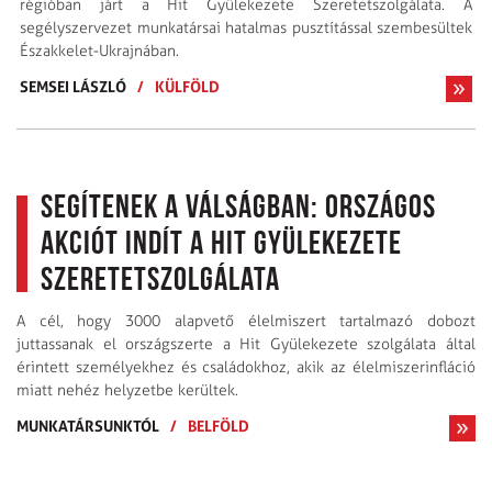
régióban járt a Hit Gyülekezete Szeretetszolgálata. A
segélyszervezet munkatársai hatalmas pusztítással szembesültek
Északkelet-Ukrajnában.
SEMSEI LÁSZLÓ
/
KÜLFÖLD
Segítenek a válságban: országos
akciót indít a Hit Gyülekezete
Szeretetszolgálata
A cél, hogy 3000 alapvető élelmiszert tartalmazó dobozt
juttassanak el országszerte a Hit Gyülekezete szolgálata által
érintett személyekhez és családokhoz, akik az élelmiszerinfláció
miatt nehéz helyzetbe kerültek.
MUNKATÁRSUNKTÓL
/
BELFÖLD