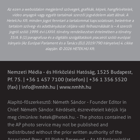
Az ezen a weboldalon megjelenő szövegek, grafikák, képek, hangfelvételek,
video anyagok vagy egyéb tartalmak szerzői jogvédelem alatt állnak. A
Hetek.hu Kft. minden jogot fenntart a tartalommal kapcsolatosan, beleértve a
tartalom szöveg- és adatbányászat céljára való felhasználását is – A szerzői
jogról szóló 1999. évi LXXVI. törvény rendelkezései értelmében a törvény
35/A. § (1) paragrafusa és a digitális szolgáltatások piacairól szóló európai
irányelv (Az Európai Parlament és a Tanács (EU) 2019/790 Irányelve) 4. cikke
alapján. © 2026 HETEK.HU Kft.
Nemzeti Média - és Hírközlési Hatóság, 1525 Budapest,
Pf. 75. | +36 1 457 7100 (telefon) | +36 1 356 5520
(fax) |
info@nmhh.hu
| www.nmhh.hu
Alapító-főszerkesztő: Németh Sándor - Founder Editor in
Chief: Németh Sándor. Kérdéseit, észrevételeit kérjük írja
meg címünkre:
hetek@hetek.hu
. - The photos contained in
the AP photo service may not be published and
redistributed without the prior written authority of the
Associated Press. All Rights Reserved. - Az AP fotószolgálat