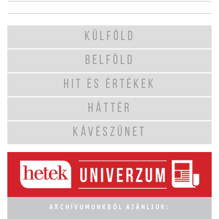
KÜLFÖLD
BELFÖLD
HIT ÉS ÉRTÉKEK
HÁTTÉR
KÁVÉSZÜNET
ARCHÍVUMUNKBÓL AJÁNLJUK: