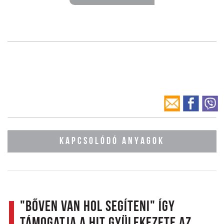
KAPCSOLÓDÓ ANYAGOK
"Bőven van hol segíteni" Így
támogatja a Hit Gyülekezete az