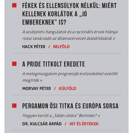
FÉKEK ÉS ELLENSÚLYOK NÉLKÜL: MIÉRT
KELLENEK KORLÁTOK A „JÓ
EMBEREKNEK” IS?
A szubjektív hangulatok és a racionális érvek hiánya
rossz tanácsadó az államszervezet átalakításánál
»
HACK PÉTER
/
BELFÖLD
A PRIDE TITKOLT EREDETE
A melegmozgalom programját évtizedekkel ezelőtt
megírták
»
MORVAY PÉTER
/
KÜLFÖLD
PERGAMON ŐSI TITKA ÉS EURÓPA SORSA
Hogyan került a „Sátán oltára” Berlinbe?
»
DR. KULCSÁR ÁRPÁD
/
HIT ÉS ÉRTÉKEK