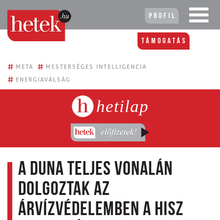
Profil
Támogatás
#
#
META
MESTERSÉGES INTELLIGENCIA
#
ENERGIAVÁLSÁG
hetilap
A Duna teljes vonalán
dolgoztak az
árvízvédelemben a HISZ