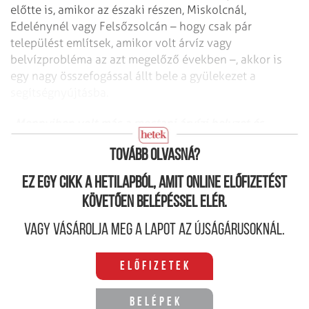
előtte is, amikor az északi részen, Miskolcnál,
Edelénynél vagy Felsőzsolcán – hogy csak pár
települést említsek, amikor volt árvíz vagy
belvízprobléma az azt megelőző években –, akkor is
egy nagy összefogással állt bele a gyülekezet a
segítségnyújtásba.
Mennyiben volt más a mostani árvízi helyzet és
védekezés az előző éveknél?
Tovább olvasná?
Ez egy cikk a hetilapból, amit online előfizetést
követően belépéssel elér.
Vagy vásárolja meg a lapot az újságárusoknál.
Előfizetek
Belépek