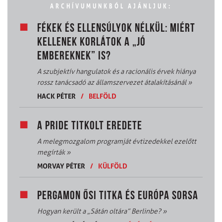
ARCHÍVUMUNKBÓL AJÁNLJUK:
FÉKEK ÉS ELLENSÚLYOK NÉLKÜL: MIÉRT
KELLENEK KORLÁTOK A „JÓ
EMBEREKNEK” IS?
A szubjektív hangulatok és a racionális érvek hiánya
rossz tanácsadó az államszervezet átalakításánál
»
HACK PÉTER
/
BELFÖLD
A PRIDE TITKOLT EREDETE
A melegmozgalom programját évtizedekkel ezelőtt
megírták
»
MORVAY PÉTER
/
KÜLFÖLD
PERGAMON ŐSI TITKA ÉS EURÓPA SORSA
Hogyan került a „Sátán oltára” Berlinbe?
»