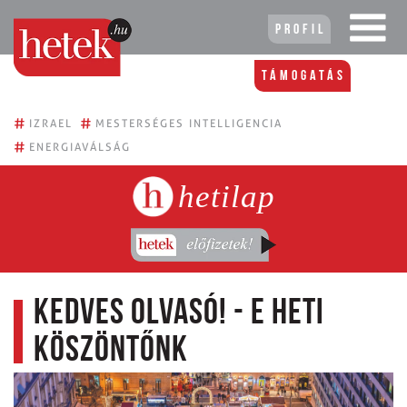
Profil
Támogatás
#
#
IZRAEL
MESTERSÉGES INTELLIGENCIA
#
ENERGIAVÁLSÁG
hetilap
Kedves Olvasó! - E heti
köszöntőnk