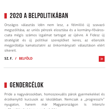
2020 a belpolitikában
Országos választás idén nem lesz, a félmillió új szavazó
megszólítása, az uniós pénzek elosztása és a kormány–főváros-
csata mégis számos izgalmat tartogat az újévre. A Fidesz új
stratégiát és új politikai szereplőket keres, az ellenzék
megpróbálja kamatoztatni az önkormányzati választáson elért
sikereit.
SZ. F.
/
BELFÖLD
Gendercélok
Pride a nagy­városokban, homoszexuális párok gyermekekkel és
érzékenyítő kurzusok az iskolákban. Nem­csak a „progresszív”
nyugaton, hanem már Magyarországon is intenzív