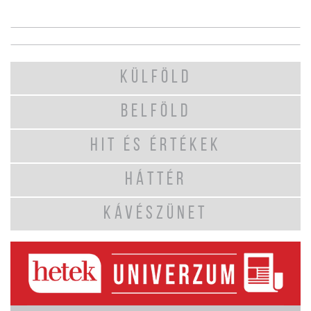
KÜLFÖLD
BELFÖLD
HIT ÉS ÉRTÉKEK
HÁTTÉR
KÁVÉSZÜNET