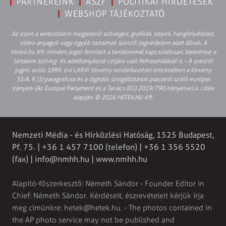
PARTNEREINK
ÁSZF
POLITIKAI HIRDETÉSEK
WEBSHOP TÁJÉKOZTATÓ
Az ezen a weboldalon megjelenő szövegek, grafikák, képek, hangfelvételek,
video anyagok vagy egyéb tartalmak szerzői jogvédelem alatt állnak. A
Hetek.hu Kft. minden jogot fenntart a tartalommal kapcsolatosan, beleértve a
tartalom szöveg- és adatbányászat céljára való felhasználását is – A szerzői
jogról szóló 1999. évi LXXVI. törvény rendelkezései értelmében a törvény
35/A. § (1) paragrafusa és a digitális szolgáltatások piacairól szóló európai
irányelv (Az Európai Parlament és a Tanács (EU) 2019/790 Irányelve) 4. cikke
alapján. © 2026 HETEK.HU Kft.
Nemzeti Média - és Hírközlési Hatóság, 1525 Budapest,
Pf. 75. | +36 1 457 7100 (telefon) | +36 1 356 5520
(fax) |
info@nmhh.hu
| www.nmhh.hu
Alapító-főszerkesztő: Németh Sándor - Founder Editor in
Chief: Németh Sándor. Kérdéseit, észrevételeit kérjük írja
meg címünkre:
hetek@hetek.hu
. - The photos contained in
the AP photo service may not be published and