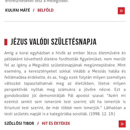
erőfeszítéseket tesz a meleglobbi.
KULIFAI MÁTÉ
/
BELFÖLD
Jézus valódi születésnapja
Amíg a korai egyházban a hívők az ember Jézus életművére és
példaként követhető életére fordították figyelmüket, nem merült
fel az igény a Megváltó születésnapjának megünneplésére. Mint
esemény, a keresztényeket sokkal inkább a Messiás halála és
feltámadása érdekelte, és az, hogy ezek folytán milyen személyes
változást tapasztalhatnak meg az életükben, illetve milyen
perspektívák nyíltak meg számukra a jövőre nézve. Ezt a
gondolkodást jól demonstrálják Pál apostol szavai: "Azért mi
ezentúl senkit sem ismerünk test szerint; sőt ha ismertük is
Krisztust test szerint, de már többé nem ismerjük." Láthatóan a
testi születés napját is e kategóriába sorolták. (1998. 12. 19.)
SZÖLLŐSI TIBOR
/
HIT ÉS ÉRTÉKEK