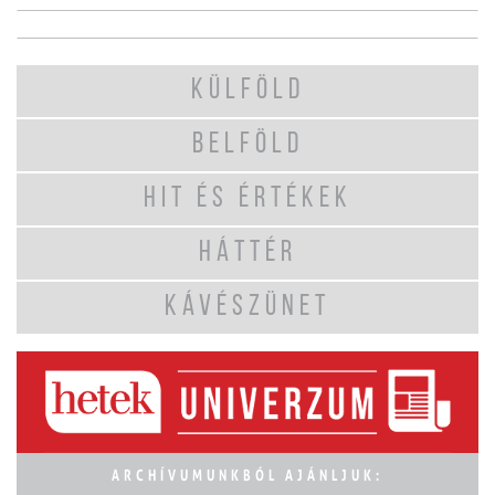
KÜLFÖLD
BELFÖLD
HIT ÉS ÉRTÉKEK
HÁTTÉR
KÁVÉSZÜNET
ARCHÍVUMUNKBÓL AJÁNLJUK: