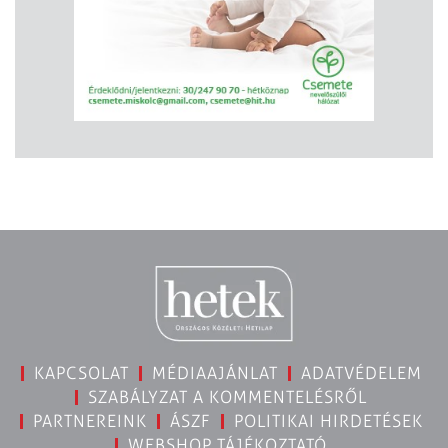
KAPCSOLAT
MÉDIAAJÁNLAT
ADATVÉDELEM
SZABÁLYZAT A KOMMENTELÉSRŐL
PARTNEREINK
ÁSZF
POLITIKAI HIRDETÉSEK
WEBSHOP TÁJÉKOZTATÓ