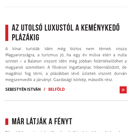
Az utolsó luxustól a keménykedő
plázákig
A kínai turisták idén még biztos nem térnek vissza
Magyarországra, a turizmus jó, ha egy év múlva eléri a nulla
szintet – a Balaton viszont idén még jobban felértékelődhet a
magyarok szemében. A fővárosi ingatlanpiac hibernálódott, de
magához fog térni, a plázákban lévő üzletek viszont durván
megszenvedik a járványt. Gazdasági körkép, második rész.
SEBESTYÉN ISTVÁN
/
BELFÖLD
Már látják a fényt