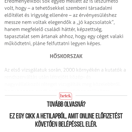
Eredményeikből sok egyéb mellett az is leszűrhető
volt, hogy – a tehetősekkel szembeni társadalmi
előítélet és irigység ellenére – az érvényesüléshez
messze nem voltak elegendők a „jó kapcsolatok”,
hanem megfelelő családi háttér, képzettség,
tapasztalat sem ártanak ahhoz, hogy egy céget valaki
működtetni, pláne felfuttatni legyen képes.
HŐSKORSZAK
Az első vizsgálatuk során, 2000 környékén a kutatók a
rendszerváltás után létrejött közép- és
nagyvállalkozói réteget vizsgálták meg közelebbről,
hogy honnan eredt a vállalkozáshoz szükséges
tőkéjük és tudásuk.
Tovább olvasná?
Ez egy cikk a hetilapból, amit online előfizetést
követően belépéssel elér.