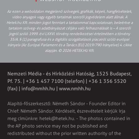
Az ezen a weboldalon megjelenő szövegek, grafikák, képek, hangfelvételek,
video anyagok vagy egyéb tartalmak szerzői jogvédelem alatt állnak. A
Hetek.hu Kft. minden jogot fenntart a tartalommal kapcsolatosan, beleértve a
tartalom szöveg- és adatbányászat céljára való felhasználását is – A szerzői
jogról szóló 1999. évi LXXVI. törvény rendelkezései értelmében a törvény
35/A. § (1) paragrafusa és a digitális szolgáltatások piacairól szóló európai
irányelv (Az Európai Parlament és a Tanács (EU) 2019/790 Irányelve) 4. cikke
alapján. © 2026 HETEK.HU Kft.
Nemzeti Média - és Hírközlési Hatóság, 1525 Budapest,
Pf. 75. | +36 1 457 7100 (telefon) | +36 1 356 5520
(fax) |
info@nmhh.hu
| www.nmhh.hu
Alapító-főszerkesztő: Németh Sándor - Founder Editor in
Chief: Németh Sándor. Kérdéseit, észrevételeit kérjük írja
meg címünkre:
hetek@hetek.hu
. - The photos contained in
the AP photo service may not be published and
redistributed without the prior written authority of the