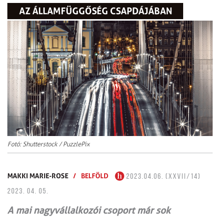
AZ ÁLLAMFÜGGŐSÉG CSAPDÁJÁBAN
Fotó: Shutterstock / PuzzlePix
MAKKI MARIE-ROSE
/
BELFÖLD
2023.04.06. (XXVII/14)
2023. 04. 05.
A mai nagyvállalkozói csoport már sok