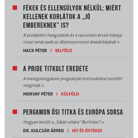
FÉKEK ÉS ELLENSÚLYOK NÉLKÜL: MIÉRT
KELLENEK KORLÁTOK A „JÓ
EMBEREKNEK” IS?
A szubjektív hangulatok és a racionális érvek hiánya
rossz tanácsadó az államszervezet átalakításánál
»
HACK PÉTER
/
BELFÖLD
A PRIDE TITKOLT EREDETE
A melegmozgalom programját évtizedekkel ezelőtt
megírták
»
MORVAY PÉTER
/
KÜLFÖLD
PERGAMON ŐSI TITKA ÉS EURÓPA SORSA
Hogyan került a „Sátán oltára” Berlinbe?
»
DR. KULCSÁR ÁRPÁD
/
HIT ÉS ÉRTÉKEK