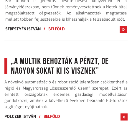
Bár többen is jelentős bevételkiesést könyveltek el a
járványidőszakban, nem tűnnek reményvesztettnek a Hetek által
megszólaltatott cégvezetők. Az alkalmazottak megtartása
mellett többen fejlesztésekre is kihasználják a felszabadult időt.
SEBESTYÉN ISTVÁN
/
BELFÖLD
„A multik behozták a pénzt, de
nagyon sokat ki is visznek”
A növekvő automatizáció és robotizáció jelentősen csökkentheti a
régió és Magyarország „összeszerelő üzem” szerepét. Ezért az
érintett országoknak érdemes gazdasági modellváltáson
gondolkozni, amihez a következő években beáramló EU-források
segítséget nyújthatnak.
POLCZER ISTVÁN
/
BELFÖLD