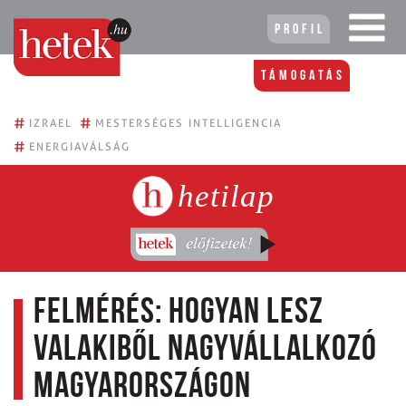
Profil
Támogatás
#
#
IZRAEL
MESTERSÉGES INTELLIGENCIA
#
ENERGIAVÁLSÁG
hetilap
Felmérés: Hogyan lesz
valakiből nagyvállalkozó
Magyarországon