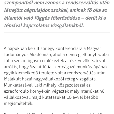
szempontból nem azonos a rendszerváltás után
létrejött cégtulajdonosokkal, aminek fő oka az
államtól való függés fölerősödése – derül ki a
témával kapcsolatos vizsgálatokból.
A napokban került sor egy konferenciára a Magyar
Tudományos Akadémián, ahol a nemrég elhunyt Szalai
Júlia szociológusra emlékeztek a résztvevők. Szó volt
arról is, hogy Szalai Júlia szerteágazó munkásságának
egyik kiemelkedő területe volt a rendszerváltás után
kialakult hazai nagyvállalkozói réteg vizsgálata.
Munkatársával, Laki Mihály közgazdásszal az
ezredforduló környékén végeztek mélyinterjúkat 48
vállalkozóval, majd kutatásukat 10 évvel később
megismételték.