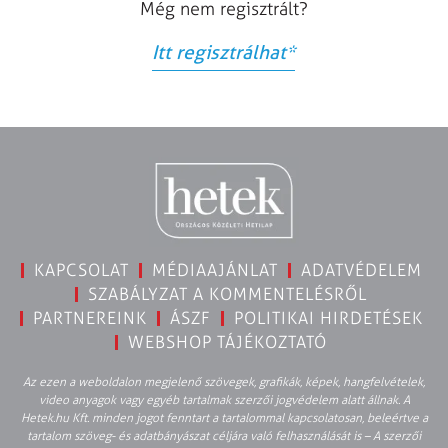
Még nem regisztrált?
Itt regisztrálhat
*
KAPCSOLAT
MÉDIAAJÁNLAT
ADATVÉDELEM
SZABÁLYZAT A KOMMENTELÉSRŐL
PARTNEREINK
ÁSZF
POLITIKAI HIRDETÉSEK
WEBSHOP TÁJÉKOZTATÓ
Az ezen a weboldalon megjelenő szövegek, grafikák, képek, hangfelvételek,
video anyagok vagy egyéb tartalmak szerzői jogvédelem alatt állnak. A
Hetek.hu Kft. minden jogot fenntart a tartalommal kapcsolatosan, beleértve a
tartalom szöveg- és adatbányászat céljára való felhasználását is – A szerzői