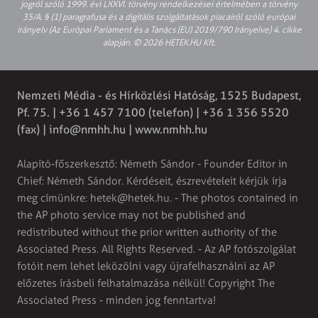
jogról szóló 1999. évi LXXVI. törvény rendelkezései értelmében a törvény
35/A. § (1) paragrafusa és a digitális szolgáltatások piacairól szóló európai
irányelv (Az Európai Parlament és a Tanács (EU) 2019/790 Irányelve) 4. cikke
alapján. © 2026 HETEK.HU Kft.
Nemzeti Média - és Hírközlési Hatóság, 1525 Budapest,
Pf. 75. | +36 1 457 7100 (telefon) | +36 1 356 5520
(fax) |
info@nmhh.hu
| www.nmhh.hu
Alapító-főszerkesztő: Németh Sándor - Founder Editor in
Chief: Németh Sándor. Kérdéseit, észrevételeit kérjük írja
meg címünkre:
hetek@hetek.hu
. - The photos contained in
the AP photo service may not be published and
redistributed without the prior written authority of the
Associated Press. All Rights Reserved. - Az AP fotószolgálat
fotóit nem lehet leközölni vagy újrafelhasználni az AP
előzetes írásbeli felhatalmazása nélkül! Copyright The
Associated Press - minden jog fenntartva!