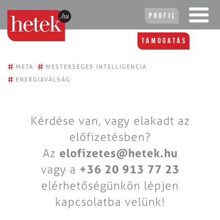
Profil
Támogatás
#
#
META
MESTERSÉGES INTELLIGENCIA
#
ENERGIAVÁLSÁG
Kérdése van, vagy elakadt az
előfizetésben?
Az
elofizetes@hetek.hu
vagy a
+36 20 913 77 23
elérhetőségünkön lépjen
kapcsolatba velünk!