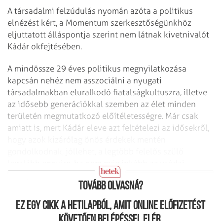
A társadalmi felzúdulás nyomán azóta a politikus
elnézést kért, a Momentum szerkesztőségünkhöz
eljuttatott álláspontja szerint nem látnak kivetnivalót
Kádár okfejtésében.
A mindössze 29 éves politikus megnyilatkozása
kapcsán nehéz nem asszociálni a nyugati
társadalmakban eluralkodó fiatalságkultuszra, illetve
az idősebb generációkkal szemben az élet minden
területén megmutatkozó előítéletességre. Már csak
amiatt is, mert Kádár eleve azt feltételezi az idősekről,
hogy azok kizárólag önös érdekek mentén
gondolkodnak, jóllehet, a legtöbb felelős szülő
legalább ennyire, ha nem még inkább az utódai
szempontjait is nézi.
Tovább olvasná?
Ez egy cikk a hetilapból, amit online előfizetést
követően belépéssel elér.