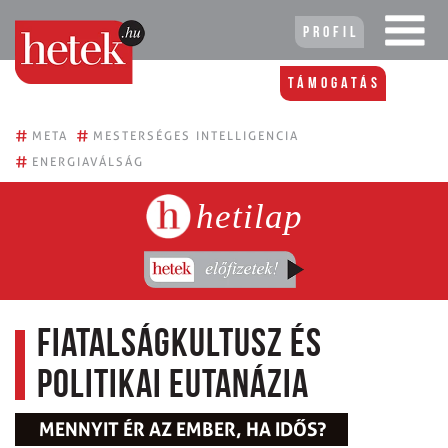
Profil
Támogatás
#
#
META
MESTERSÉGES INTELLIGENCIA
#
ENERGIAVÁLSÁG
hetilap
Fiatalságkultusz és
politikai eutanázia
MENNYIT ÉR AZ EMBER, HA IDŐS?