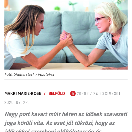
Fotó: Shutterstock / PuzzlePix
MAKKI MARIE-ROSE
/
BELFÖLD
2020.07.24. (XXIV/30)
2020. 07. 22.
Nagy port kavart múlt héten az idősek szavazati
joga körüli vita. Az eset jól tükrözi, hogy az
idősekkel szembeni előítéletesség és