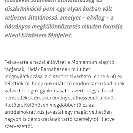
diszkrimináció pont egy olyan korban vált
teljesen általánossá, amelyet – elvileg – a
hátrányos megkülönböztetés minden formája
elleni küzdelem fémjelez.
Felkavarta a hazai állóvizet a Momentum alapító
tagjának, Kádár Barnabásnak múlt heti
megnyilatkozása, aki szerint elvárható lenne a 60 év
felettiektől, hogy önkorlátozó módon tartózkodjanak
választói joguk gyakorlásától azért, hogy a fiatal
nemzedékek érdekei érvényesülhessenek a jövőt
illetően. Különösen megdöbbentő ez az
antidemokratikus javaslat egy magát vélhetően
nagyon is demokratának tartó személytől, illetve
szervezettől.