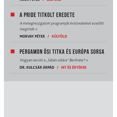
A PRIDE TITKOLT EREDETE
A melegmozgalom programját évtizedekkel ezelőtt
megírták
»
MORVAY PÉTER
/
KÜLFÖLD
PERGAMON ŐSI TITKA ÉS EURÓPA SORSA
Hogyan került a „Sátán oltára” Berlinbe?
»
DR. KULCSÁR ÁRPÁD
/
HIT ÉS ÉRTÉKEK