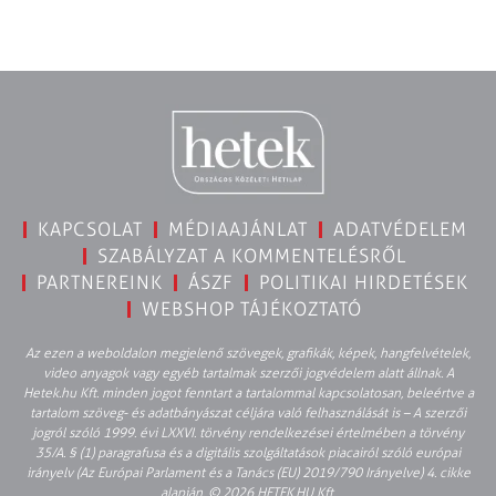
KAPCSOLAT
MÉDIAAJÁNLAT
ADATVÉDELEM
SZABÁLYZAT A KOMMENTELÉSRŐL
PARTNEREINK
ÁSZF
POLITIKAI HIRDETÉSEK
WEBSHOP TÁJÉKOZTATÓ
Az ezen a weboldalon megjelenő szövegek, grafikák, képek, hangfelvételek,
video anyagok vagy egyéb tartalmak szerzői jogvédelem alatt állnak. A
Hetek.hu Kft. minden jogot fenntart a tartalommal kapcsolatosan, beleértve a
tartalom szöveg- és adatbányászat céljára való felhasználását is – A szerzői
jogról szóló 1999. évi LXXVI. törvény rendelkezései értelmében a törvény
35/A. § (1) paragrafusa és a digitális szolgáltatások piacairól szóló európai
irányelv (Az Európai Parlament és a Tanács (EU) 2019/790 Irányelve) 4. cikke
alapján. © 2026 HETEK.HU Kft.