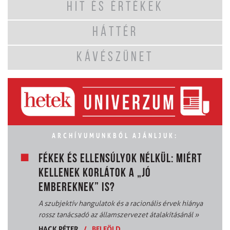
HIT ÉS ÉRTÉKEK
HÁTTÉR
KÁVÉSZÜNET
ARCHÍVUMUNKBÓL AJÁNLJUK:
FÉKEK ÉS ELLENSÚLYOK NÉLKÜL: MIÉRT
KELLENEK KORLÁTOK A „JÓ
EMBEREKNEK” IS?
A szubjektív hangulatok és a racionális érvek hiánya
rossz tanácsadó az államszervezet átalakításánál
»
HACK PÉTER
/
BELFÖLD