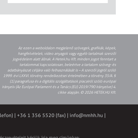
Az ezen a weboldalon megjelenő szövegek, grafikák, képek,
hangfelvételek, video anyagok vagy egyéb tartalmak szerzői
jogvédelem alatt állnak. A Hetek.hu Kft. minden jogot fenntart a
tartalommal kapcsolatosan, beleértve a tartalom szöveg- és
adatbányászat céljára való felhasználását is – A szerzői jogról szóló
1999. évi LXXVI. törvény rendelkezései értelmében a törvény 35/A. §
(1) paragrafusa és a digitális szolgáltatások piacairól szóló európai
irányelv (Az Európai Parlament és a Tanács (EU) 2019/790 Irányelve) 4.
cikke alapján. © 2026 HETEK.HU Kft.
lefon) | +36 1 356 5520 (fax) |
info@nmhh.hu
|
észrevételeit kérjük írja meg címünkre: