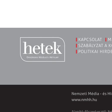
KAPCSOLAT
M
SZABÁLYZAT A 
POLITIKAI HIRD
Nemzeti Média - és Hí
www.nmhh.hu
Alapító-főszerkesztő: N