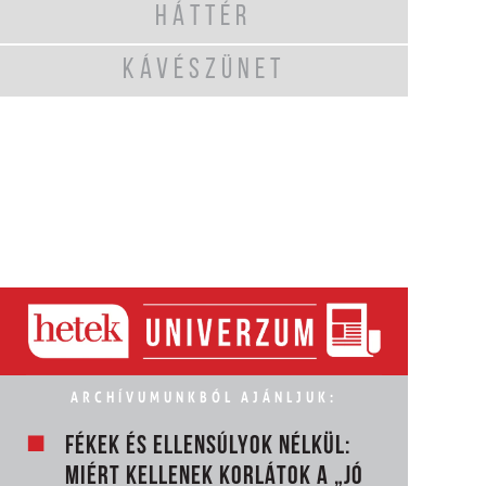
HÁTTÉR
KÁVÉSZÜNET
ARCHÍVUMUNKBÓL AJÁNLJUK:
FÉKEK ÉS ELLENSÚLYOK NÉLKÜL:
MIÉRT KELLENEK KORLÁTOK A „JÓ