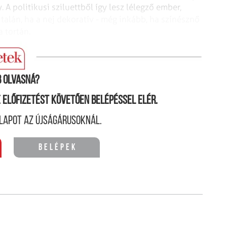
 A politikusi sziluettből így lesz lélegző ember,
 talán, ha a nej dekoratív - még inkább, ha színésznő
a tortán.
 olvasná?
ne előfizetést követően belépéssel elér.
lapot az újságárusoknál.
Belépek