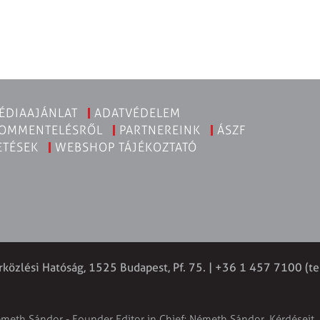
ÉDIAAJÁNLAT
ADATVÉDELEM
KOMMENTELÉSRŐL
PARTNEREINK
ÁSZF
ETÉSEK
WEBSHOP TÁJÉKOZTATÓ
rközlési Hatóság, 1525 Budapest, Pf. 75. | +36 1 457 7100 (te
émeth Sándor - Founder Editor in Chief: Németh Sándor. Kérdéseit, 