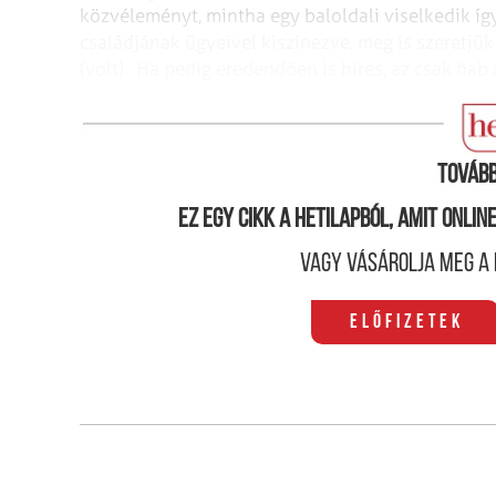
közvéleményt, mintha egy baloldali viselkedik így.
családjának ügyeivel kiszínezve, meg is szeretjük
(volt). Ha pedig eredendően is híres, az csak hab 
Vagy csak a feleség van
Tovább
Ez egy cikk a hetilapból, amit onli
Vagy vásárolja meg a 
Előfizetek