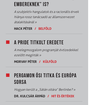
EMBEREKNEK” IS?
A szubjektív hangulatok és a racionális érvek
hiánya rossz tanácsadó az államszervezet
átalakításánál
»
HACK PÉTER
/
BELFÖLD
A PRIDE TITKOLT EREDETE
A melegmozgalom programját évtizedekkel
ezelőtt megírták
»
MORVAY PÉTER
/
KÜLFÖLD
PERGAMON ŐSI TITKA ÉS EURÓPA
SORSA
Hogyan került a „Sátán oltára” Berlinbe?
»
DR. KULCSÁR ÁRPÁD
/
HIT ÉS ÉRTÉKEK