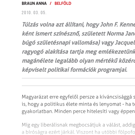
BRAUN ANNA
/
BELFÖLD
2010. 03. 05.
Túlzás volna azt állítani, hogy John F. Ken
ként ismert színésznő, született Norma Ja
búgó születésnapi vallomása) vagy Jacqueli
ragyogó alakítása tartja meg emlékezetünkb
magánélete legalább olyan mértékű közérde
képviselt politikai formációk programjai.
Magyarázat erre egyfelől persze a kíváncsisággá s
is, hogy a politikus élete minta és lenyomat - ha
gyakorlatban. Minden perce hitelesíti vagy éppen h
Míg egy liberálisnak megbocsátjuk a válást, add
a bíróságra ezért járkál. Viszont ha utóbbi fölpo