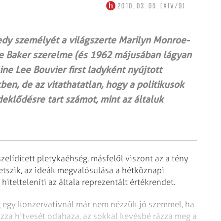
2010. 03. 05. (XIV/9)
nedy személyét a világszerte Marilyn Monroe-
ne Baker szerelme (és 1962 májusában lágyan
ne Lee Bouvier first ladyként nyújtott
en, de az vitathatatlan, hogy a politikusok
klődésre tart számot, mint az általuk
zelídített pletykaéhség, másfelől viszont az a tény
 tetszik, az ideák megvalósulása a hétköznapi
itelteleníti az általa reprezentált értékrendet.
ig egy konzervatívnál már nem nézzük jó szemmel, ha
fozza hitvesét odahaza, az sokkal kevésbé rázza meg a