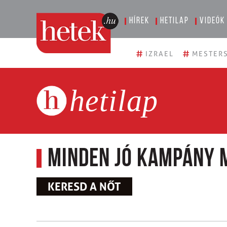
Hírek
Hetilap
Videók
#
#
IZRAEL
MESTERS
hetilap
Minden jó kampány 
KERESD A NŐT