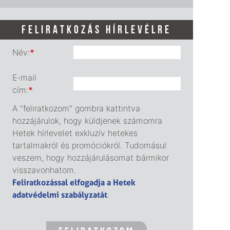
FELIRATKOZÁS HÍRLEVÉLRE
Név:
*
E-mail
cím:
*
A "feliratkozom" gombra kattintva
hozzájárulok, hogy küldjenek számomra
Hetek hírlevelet exkluzív hetekes
tartalmakról és promóciókról. Tudomásul
veszem, hogy hozzájárulásomat bármikor
visszavonhatom.
Feliratkozással elfogadja a Hetek
adatvédelmi szabályzatát
.