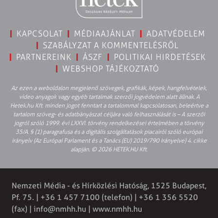
KAPCSOLAT
MÉDIAAJÁNLAT
ADATVÉDELEM
SZABÁLYZAT A KOMMENTELÉSRŐL
PARTNEREINK
ÁSZF
POLITIKAI HIRDETÉSEK
WEBSHOP TÁJÉKOZTATÓ
Az ezen a weboldalon megjelenő szövegek, grafikák, képek, hangfelvételek,
video anyagok vagy egyéb tartalmak szerzői jogvédelem alatt állnak. A
Hetek.hu Kft. minden jogot fenntart a tartalommal kapcsolatosan, beleértve a
tartalom szöveg- és adatbányászat céljára való felhasználását is – A szerzői
jogról szóló 1999. évi LXXVI. törvény rendelkezései értelmében a törvény
35/A. § (1) paragrafusa és a digitális szolgáltatások piacairól szóló európai
irányelv (Az Európai Parlament és a Tanács (EU) 2019/790 Irányelve) 4. cikke
alapján. © 2026 HETEK.HU Kft.
Nemzeti Média - és Hírközlési Hatóság, 1525 Budapest,
Pf. 75. | +36 1 457 7100 (telefon) | +36 1 356 5520
(fax) |
info@nmhh.hu
| www.nmhh.hu