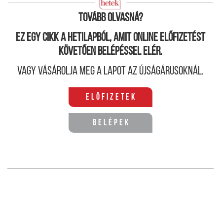
amolyan „megmondó" ember szokott lenni.
Tovább olvasná?
Ez egy cikk a hetilapból, amit online előfizetést
követően belépéssel elér.
Vagy vásárolja meg a lapot az újságárusoknál.
Előfizetek
Belépek