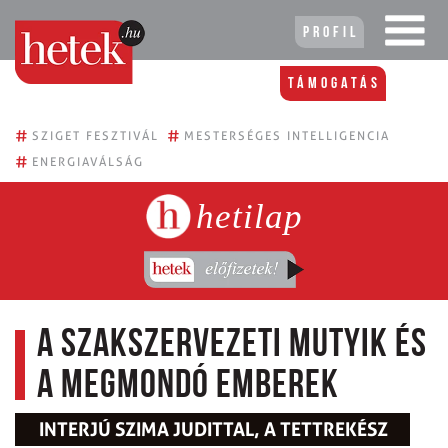
Profil
Támogatás
#
#
SZIGET FESZTIVÁL
MESTERSÉGES INTELLIGENCIA
#
ENERGIAVÁLSÁG
hetilap
A szakszervezeti mutyik és
a megmondó emberek
INTERJÚ SZIMA JUDITTAL, A TETTREKÉSZ