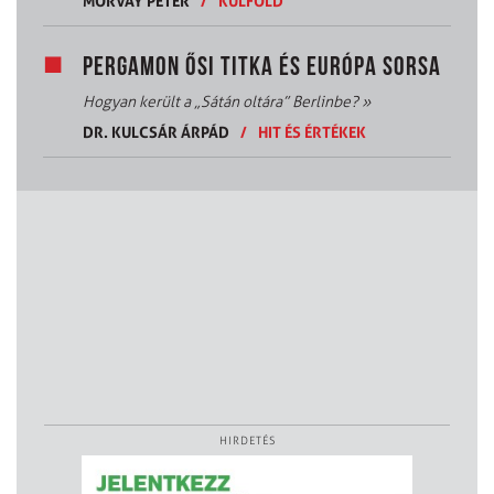
MORVAY PÉTER
/
KÜLFÖLD
PERGAMON ŐSI TITKA ÉS EURÓPA SORSA
Hogyan került a „Sátán oltára” Berlinbe?
»
DR. KULCSÁR ÁRPÁD
/
HIT ÉS ÉRTÉKEK
HIRDETÉS