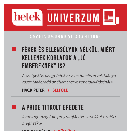
ARCHÍVUMUNKBÓL AJÁNLJUK:
FÉKEK ÉS ELLENSÚLYOK NÉLKÜL: MIÉRT
KELLENEK KORLÁTOK A „JÓ
EMBEREKNEK” IS?
A szubjektív hangulatok és a racionális érvek hiánya
rossz tanácsadó az államszervezet átalakításánál
»
HACK PÉTER
/
BELFÖLD
A PRIDE TITKOLT EREDETE
A melegmozgalom programját évtizedekkel ezelőtt
megírták
»