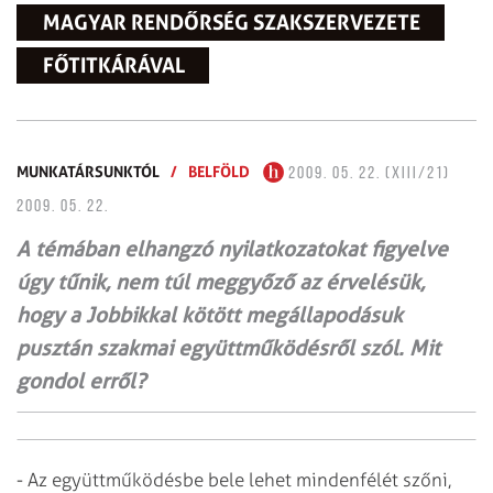
MAGYAR RENDŐRSÉG SZAKSZERVEZETE
FŐTITKÁRÁVAL
MUNKATÁRSUNKTÓL
/
BELFÖLD
2009. 05. 22. (XIII/21)
2009. 05. 22.
A témában elhangzó nyilatkozatokat figyelve
úgy tűnik, nem túl meggyőző az érvelésük,
hogy a Jobbikkal kötött megállapodásuk
pusztán szakmai együttműködésről szól. Mit
gondol erről?
- Az együttműködésbe bele lehet mindenfélét szőni,