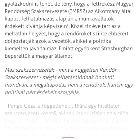
gyalázkodni is lehet, de tény, hogy a Tettrekész Magyar
Rendőrség Szakszervezete (TMRSZ) az Alkotmány által
kapott felhatalmazás alapján a munkavállalók
érdekeit kívánja képviselni. Közel tíz éve tart az a
méltatlan helyzet, hogy a rendőröket szinte éhbérért
dolgoztatják azok a vezetők, akiket a politika
kiemelten javadalmaz. Emiatt egyébként Strasburgban
bepereltük a magyar államot.
Más szakszervezetek - mint a Független Rendőr
Szakszervezet - mégis elhatárolódnak önöktől,
mondván, a megállapodás nem a rendőrök, hanem egy
politikai párt érdekeit szolgálja.
- Pongó Géza, a függetlenek titkára egy hiteltelen
szakszervezeti vezető, akinek úton-útfélen az a célja,
hogy a TMRSZ-t támadja, hiszen tagsága már alig van,
köszönhetően annak, hogy mutyi megállapodásokat
köt. A politikai, illetve a szakmai vezetés intésére ő