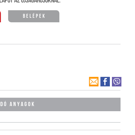
lapot az újságárusoknál.
Belépek
ÓDÓ ANYAGOK