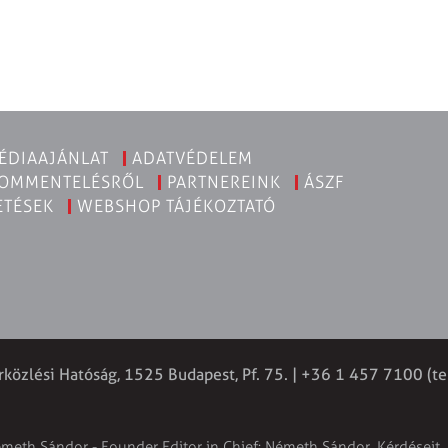
ÉDIAAJÁNLAT
ADATVÉDELEM
KOMMENTELÉSRŐL
PARTNEREINK
ÁSZF
ETÉSEK
WEBSHOP TÁJÉKOZTATÓ
rközlési Hatóság, 1525 Budapest, Pf. 75. | +36 1 457 7100 (te
émeth Sándor - Founder Editor in Chief: Németh Sándor. Kérdéseit, 