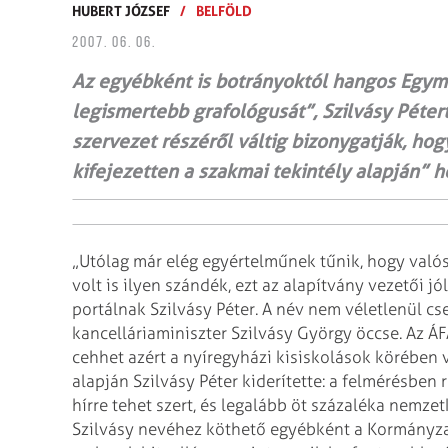
HUBERT JÓZSEF
/
BELFÖLD
2007. 06. 06.
Az egyébként is botrányoktól hangos Egymá
legismertebb grafológusát”, Szilvásy Pétert
szervezet részéről váltig bizonygatják, hog
kifejezetten a szakmai tekintély alapján” 
„Utólag már elég egyértelműnek tűnik, hogy való
volt is ilyen szándék, ezt az alapítvány vezetői jól
portálnak Szilvásy Péter. A név nem
véletlenül cs
kancelláriaminiszter
Szilvásy György öccse.
Az ÁF
cehhet azért a nyíregyházi
kisiskolások körében v
alapján Szilvásy Péter kiderítette: a felmérésben
hírre tehet szert, és legalább öt százaléka nemzet
Szilvásy nevéhez köthető egyébként a Kormányza