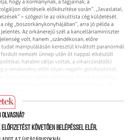
lja,
hogy a kormánynak, a tagjainak, a
olgáljon döntéseik előkészítése során”. „Javaslatai,
zések” – szögezi le az okkultista cég küldetését.
k a cég „boszorkánykonyhájában”,
arra jó példa a
jelentés. Az
orkánerejű szél a kancelláriaminiszter
jelenség volt, hanem „szándékosan, előre
v tudat manipulálásán keresztül kiváltott paranormál
a fordult nemzeti ünnep után öt
nappal elkészült
olitikai,
hatalmi céljai voltak, a viharcsináló(k)
 a rendezvény előtt olyan negatív gondolatokat,
evőire, amely negatív gondolat, társulva a
tömeg
s volt ilyen paranormál
jelenség kiváltására”.
A
 (pályáztatás után) kinevezte
az Állami Egészségügyi
 olvasná?
ne előfizetést követően belépéssel elér.