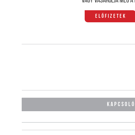
Vagy vásárolja meg a 
Előfizetek
KAPCSOL