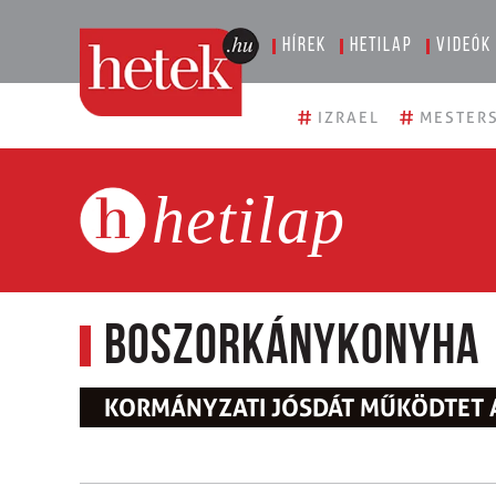
Hírek
Hetilap
Videók
#
#
IZRAEL
MESTERS
hetilap
Boszorkánykonyha
KORMÁNYZATI JÓSDÁT MŰKÖDTET 