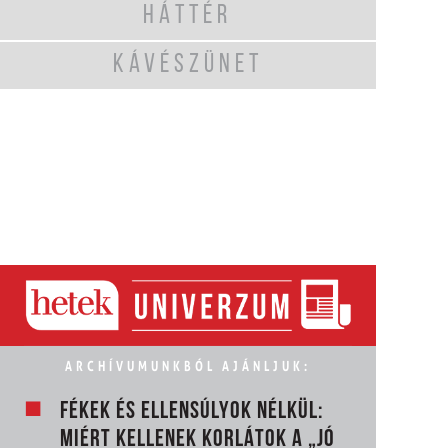
HÁTTÉR
KÁVÉSZÜNET
ARCHÍVUMUNKBÓL AJÁNLJUK:
FÉKEK ÉS ELLENSÚLYOK NÉLKÜL:
MIÉRT KELLENEK KORLÁTOK A „JÓ