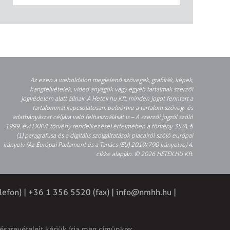
Az ezen a weboldalon megjelenő szövegek, grafikák, képek,
hangfelvételek, video anyagok vagy egyéb tartalmak szerzői
jogvédelem alatt állnak. A Hetek.hu Kft. minden jogot fenntart a
tartalommal kapcsolatosan, beleértve a tartalom szöveg- és
adatbányászat céljára való felhasználását is – A szerzői jogról szóló
1999. évi LXXVI. törvény rendelkezései értelmében a törvény 35/A. §
(1) paragrafusa és a digitális szolgáltatások piacairól szóló európai
irányelv (Az Európai Parlament és a Tanács (EU) 2019/790 Irányelve) 4.
cikke alapján. © 2026 HETEK.HU Kft.
lefon) | +36 1 356 5520 (fax) |
info@nmhh.hu
|
észrevételeit kérjük írja meg címünkre: