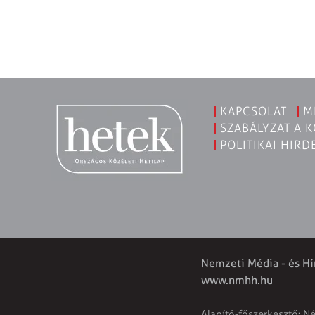
KAPCSOLAT
M
SZABÁLYZAT A 
POLITIKAI HIRD
Nemzeti Média - és Hí
www.nmhh.hu
Alapító-főszerkesztő: N