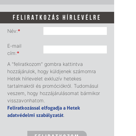
FELIRATKOZÁS HÍRLEVÉLRE
Név:
*
E-mail
cím:
*
A "feliratkozom" gombra kattintva
hozzájárulok, hogy küldjenek számomra
Hetek hírlevelet exkluzív hetekes
tartalmakról és promóciókról. Tudomásul
veszem, hogy hozzájárulásomat bármikor
visszavonhatom.
Feliratkozással elfogadja a Hetek
adatvédelmi szabályzatát
.