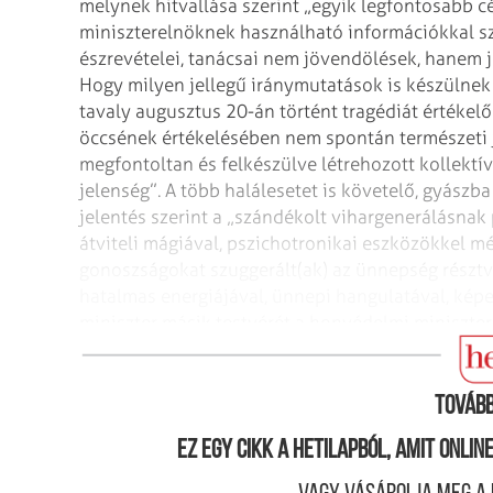
melynek hitvallása szerint „egyik legfontosabb cé
miniszterelnöknek használható információkkal
sz
észrevételei, tanácsai
nem jövendölések, hanem jel
Hogy milyen jellegű iránymutatások is készülne
tavaly augusztus 20-án történt tragédiát értékelő 
öccsének értékelésében nem spontán
természeti 
megfontoltan és felkészülve
létrehozott kollektí
jelenség”. A több halálesetet is követelő, gyászb
jelentés szerint a „szándékolt vihargenerálásnak p
átviteli mágiával, pszichotronikai
eszközökkel még
gonoszságokat
szuggerált(ak) az ünnepség résztv
hatalmas energiájával, ünnepi hangulatával, képe
miniszter másik testvérét a honvédelmi miniszter
Központ főigazgatójának.
Tovább
Ez egy cikk a hetilapból, amit onli