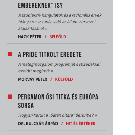
EMBEREKNEK” IS?
A szubjektív hangulatok és a racionális érvek
hiánya rossz tanácsadó az államszervezet
átalakításánál
»
HACK PÉTER
/
BELFÖLD
A PRIDE TITKOLT EREDETE
A melegmozgalom programját évtizedekkel
ezelőtt megírták
»
MORVAY PÉTER
/
KÜLFÖLD
PERGAMON ŐSI TITKA ÉS EURÓPA
SORSA
Hogyan került a „Sátán oltára” Berlinbe?
»
DR. KULCSÁR ÁRPÁD
/
HIT ÉS ÉRTÉKEK