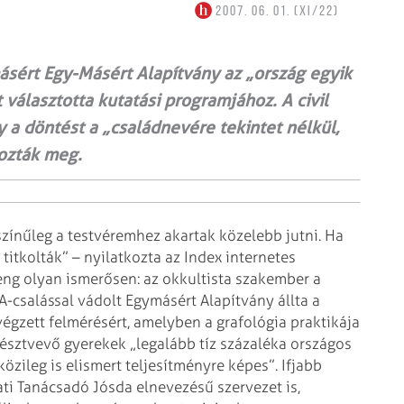
2007. 06. 01. (XI/22)
sért Egy-Másért Alapítvány az „ország egyik
 választotta kutatási programjához. A civil
y a döntést a „családnevére tekintet nélkül,
hozták meg.
színűleg a testvéremhez
akartak közelebb jutni. Ha
titkolták” – nyilatkozta az Index internetes
eng olyan ismerősen: az okkultista szakember a
A-csalással vádolt Egymásért Alapítvány állta a
égzett felmérésért, amelyben a grafológia praktikája
 résztvevő gyerekek „legalább
tíz százaléka országos
közileg
is elismert teljesítményre képes”.
Ifjabb
ti Tanácsadó Jósda
elnevezésű szervezet is,