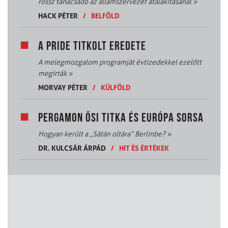
rossz tanácsadó az államszervezet átalakításánál
»
HACK PÉTER
/
BELFÖLD
A PRIDE TITKOLT EREDETE
A melegmozgalom programját évtizedekkel ezelőtt
megírták
»
MORVAY PÉTER
/
KÜLFÖLD
PERGAMON ŐSI TITKA ÉS EURÓPA SORSA
Hogyan került a „Sátán oltára” Berlinbe?
»
DR. KULCSÁR ÁRPÁD
/
HIT ÉS ÉRTÉKEK