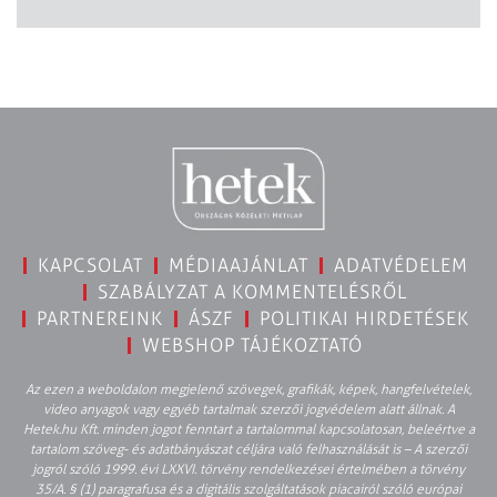
KAPCSOLAT
MÉDIAAJÁNLAT
ADATVÉDELEM
SZABÁLYZAT A KOMMENTELÉSRŐL
PARTNEREINK
ÁSZF
POLITIKAI HIRDETÉSEK
WEBSHOP TÁJÉKOZTATÓ
Az ezen a weboldalon megjelenő szövegek, grafikák, képek, hangfelvételek,
video anyagok vagy egyéb tartalmak szerzői jogvédelem alatt állnak. A
Hetek.hu Kft. minden jogot fenntart a tartalommal kapcsolatosan, beleértve a
tartalom szöveg- és adatbányászat céljára való felhasználását is – A szerzői
jogról szóló 1999. évi LXXVI. törvény rendelkezései értelmében a törvény
35/A. § (1) paragrafusa és a digitális szolgáltatások piacairól szóló európai