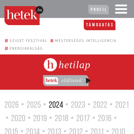
Profil
Támogatás
#
#
SZIGET FESZTIVÁL
MESTERSÉGES INTELLIGENCIA
#
ENERGIAVÁLSÁG
hetilap
2026
2025
2024
2023
2022
2021
2020
2019
2018
2017
2016
2015
2014
2013
2012
2011
2010