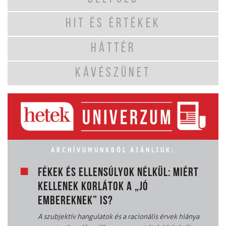
HIT ÉS ÉRTÉKEK
HÁTTÉR
KÁVÉSZÜNET
ARCHÍVUMUNKBÓL AJÁNLJUK:
FÉKEK ÉS ELLENSÚLYOK NÉLKÜL: MIÉRT
KELLENEK KORLÁTOK A „JÓ
EMBEREKNEK” IS?
A szubjektív hangulatok és a racionális érvek hiánya