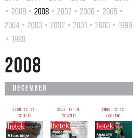
2009
2008
2007
2006
2005
2004
2003
2002
2001
2000
1999
1998
2008
DECEMBER
2008. 12. 31.
2008. 12. 19.
2008. 12. 12.
(XIII/1)
(XII/51)
(XII/50)