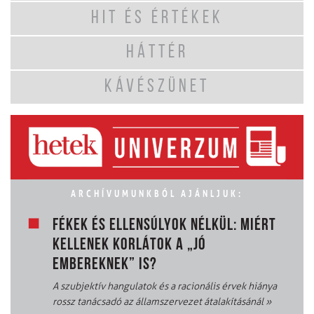
HIT ÉS ÉRTÉKEK
HÁTTÉR
KÁVÉSZÜNET
ARCHÍVUMUNKBÓL AJÁNLJUK:
FÉKEK ÉS ELLENSÚLYOK NÉLKÜL: MIÉRT
KELLENEK KORLÁTOK A „JÓ
EMBEREKNEK” IS?
A szubjektív hangulatok és a racionális érvek hiánya
rossz tanácsadó az államszervezet átalakításánál
»