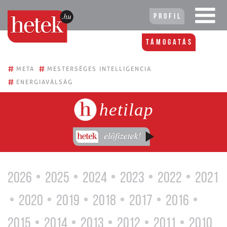
Profil
Támogatás
#
#
META
MESTERSÉGES INTELLIGENCIA
#
ENERGIAVÁLSÁG
hetilap
2026
2025
2024
2023
2022
2021
2020
2019
2018
2017
2016
2015
2014
2013
2012
2011
2010