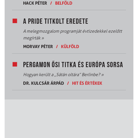
HACK PÉTER
/
BELFÖLD
A PRIDE TITKOLT EREDETE
A melegmozgalom programját évtizedekkel ezelőtt
megírták
»
MORVAY PÉTER
/
KÜLFÖLD
PERGAMON ŐSI TITKA ÉS EURÓPA SORSA
Hogyan került a „Sátán oltára” Berlinbe?
»
DR. KULCSÁR ÁRPÁD
/
HIT ÉS ÉRTÉKEK