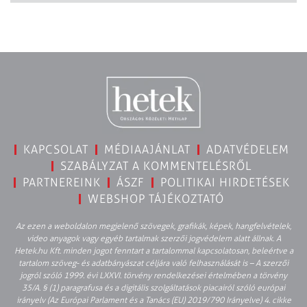
KAPCSOLAT
MÉDIAAJÁNLAT
ADATVÉDELEM
SZABÁLYZAT A KOMMENTELÉSRŐL
PARTNEREINK
ÁSZF
POLITIKAI HIRDETÉSEK
WEBSHOP TÁJÉKOZTATÓ
Az ezen a weboldalon megjelenő szövegek, grafikák, képek, hangfelvételek,
video anyagok vagy egyéb tartalmak szerzői jogvédelem alatt állnak. A
Hetek.hu Kft. minden jogot fenntart a tartalommal kapcsolatosan, beleértve a
tartalom szöveg- és adatbányászat céljára való felhasználását is – A szerzői
jogról szóló 1999. évi LXXVI. törvény rendelkezései értelmében a törvény
35/A. § (1) paragrafusa és a digitális szolgáltatások piacairól szóló európai
irányelv (Az Európai Parlament és a Tanács (EU) 2019/790 Irányelve) 4. cikke