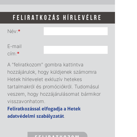
FELIRATKOZÁS HÍRLEVÉLRE
Név:
*
E-mail
cím:
*
A "feliratkozom" gombra kattintva
hozzájárulok, hogy küldjenek számomra
Hetek hírlevelet exkluzív hetekes
tartalmakról és promóciókról. Tudomásul
veszem, hogy hozzájárulásomat bármikor
visszavonhatom.
Feliratkozással elfogadja a Hetek
adatvédelmi szabályzatát
.