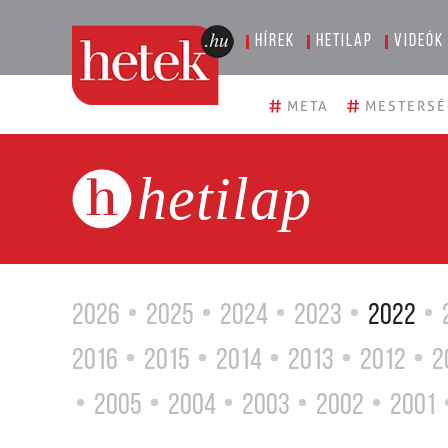
Hírek
Hetilap
Videók
#
#
META
MESTERSÉ
hetilap
2026
2025
2024
2023
2022
2016
2015
2014
2013
2012
2
2005
2004
2003
2002
2001