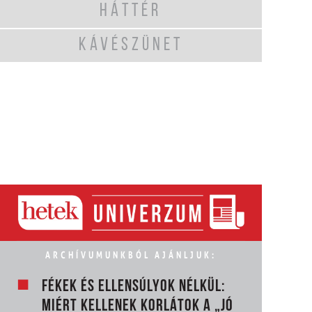
HÁTTÉR
KÁVÉSZÜNET
ARCHÍVUMUNKBÓL AJÁNLJUK:
FÉKEK ÉS ELLENSÚLYOK NÉLKÜL:
MIÉRT KELLENEK KORLÁTOK A „JÓ