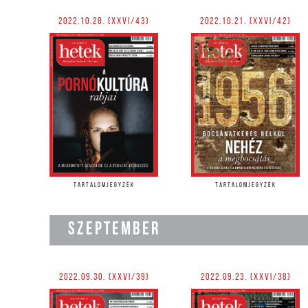
2022.10.28. (XXVI/43)
2022.10.21. (XXVI/42)
TARTALOMJEGYZÉK
TARTALOMJEGYZÉK
SZEPTEMBER
2022.09.30. (XXVI/39)
2022.09.23. (XXVI/38)