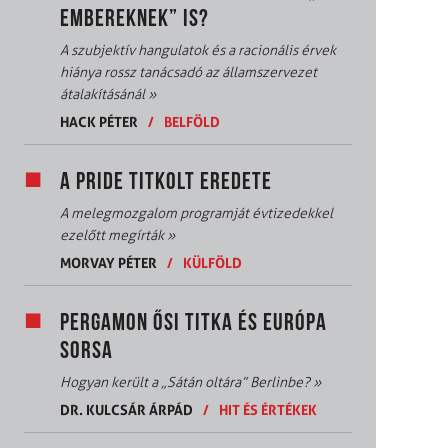
EMBEREKNEK” IS?
A szubjektív hangulatok és a racionális érvek
hiánya rossz tanácsadó az államszervezet
átalakításánál
»
HACK PÉTER
/
BELFÖLD
A PRIDE TITKOLT EREDETE
A melegmozgalom programját évtizedekkel
ezelőtt megírták
»
MORVAY PÉTER
/
KÜLFÖLD
PERGAMON ŐSI TITKA ÉS EURÓPA
SORSA
Hogyan került a „Sátán oltára” Berlinbe?
»
DR. KULCSÁR ÁRPÁD
/
HIT ÉS ÉRTÉKEK