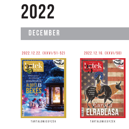
2022
DECEMBER
2022.12.22. (XXVI/51-52)
2022.12.16. (XXVI/50)
TARTALOMJEGYZÉK
TARTALOMJEGYZÉK