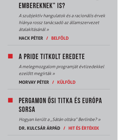
EMBEREKNEK” IS?
A szubjektív hangulatok és a racionális érvek
hiánya rossz tanácsadó az államszervezet
átalakításánál
»
HACK PÉTER
/
BELFÖLD
A PRIDE TITKOLT EREDETE
A melegmozgalom programját évtizedekkel
ezelőtt megírták
»
MORVAY PÉTER
/
KÜLFÖLD
PERGAMON ŐSI TITKA ÉS EURÓPA
SORSA
Hogyan került a „Sátán oltára” Berlinbe?
»
DR. KULCSÁR ÁRPÁD
/
HIT ÉS ÉRTÉKEK