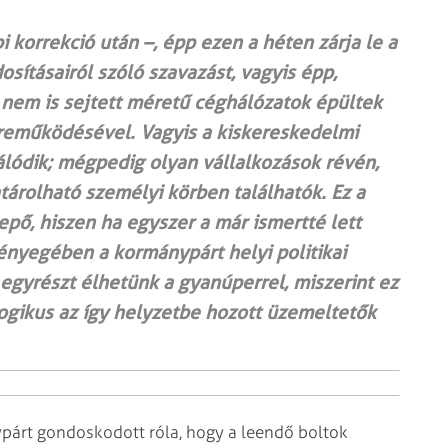
korrekció után –, épp ezen a héten zárja le a
sításairól szóló szavazást, vagyis épp,
 nem is sejtett méretű céghálózatok épültek
zreműködésével. Vagyis a kiskereskedelmi
lódik; mégpedig olyan vállalkozások révén,
árolható személyi körben találhatók. Ez a
ő, hiszen ha egyszer a már ismertté lett
lényegében a kormánypárt helyi politikai
r egyrészt élhetünk a gyanúperrel, miszerint ez
ogikus az így helyzetbe hozott üzemeltetők
ypárt gondoskodott róla, hogy a leendő boltok