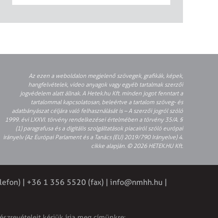
Az ezen a weboldalon megjelenő szövegek, grafikák, képek,
hangfelvételek, video anyagok vagy egyéb tartalmak szerzői
jogvédelem alatt állnak. A Hetek.hu Kft. minden jogot fenntart a
tartalommal kapcsolatosan, beleértve a tartalom szöveg- és
adatbányászat céljára való felhasználását is – A szerzői jogról szóló
1999. évi LXXVI. törvény rendelkezései értelmében a törvény 35/A. §
(1) paragrafusa és a digitális szolgáltatások piacairól szóló európai
irányelv (Az Európai Parlament és a Tanács (EU) 2019/790 Irányelve) 4.
cikke alapján. © 2026 HETEK.HU Kft.
lefon) | +36 1 356 5520 (fax) |
info@nmhh.hu
|
észrevételeit kérjük írja meg címünkre: