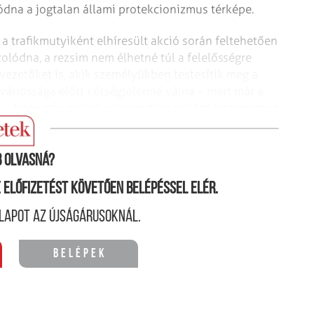
olódna a jogtalan állami protekcionizmus térképe.
a trafikmutyiként elhíresült akció során feltehetően
olódna, a rezsim nem élhetné túl a felelősségre
vezetőket is, akik személyükben testesítik meg a
lvánossága előtt kétségtelenné válna – mert már a
–, hogy ez a politikusi garnitúra miként értelmezte a
 vethet a remélt választási győzelemre.
 olvasná?
ne előfizetést követően belépéssel elér.
lapot az újságárusoknál.
Belépek