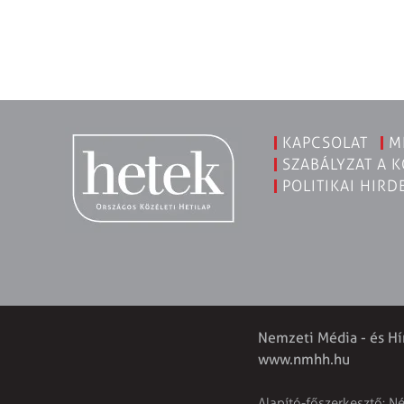
KAPCSOLAT
M
SZABÁLYZAT A 
POLITIKAI HIRD
Nemzeti Média - és Hí
www.nmhh.hu
Alapító-főszerkesztő: N