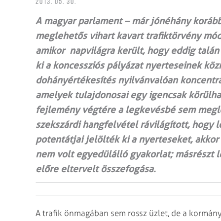
2013. 05. 30.
A magyar parlament – már jónéhány korábbi 
meglehetős vihart kavart trafiktörvény módo
amikor napvilágra került, hogy eddig talán
ki a koncessziós pályázat nyerteseinek kö
dohányértékesítés nyilvánvalóan koncentrá
amelyek tulajdonosai egy igencsak körülhat
fejlemény végtére a legkevésbé sem meglep
szekszárdi hangfelvétel rávilágított, hogy 
potentátjai jelölték ki a nyerteseket, akko
nem volt egyedülálló gyakorlat; másrészt l
előre eltervelt összefogása.
A trafik önmagában sem rossz üzlet, de a kormán