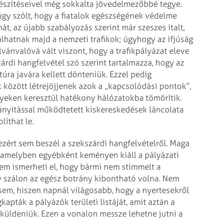
észítéseivel még sokkalta jövedelmezőbbé tegye.
gy szólt, hogy a fiatalok egészségének védelme
, az újabb szabályozás szerint már szeszes italt,
nálhatnak majd a nemzeti trafikok; úgyhogy az ifjúság
vánvalóvá vált viszont, hogy a trafikpályázat eleve
zárdi hangfelvétel szó szerint tartalmazza, hogy az
úra javára kellett dönteniük. Ezzel pedig
 között létrejöjjenek azok a „kapcsolódási pontok”,
yeken keresztül hatékony hálózatokba tömörítik.
rányítással működtetett kiskereskedések láncolata
íthat le.
zért sem beszél a szekszárdi hangfelvételről. Maga
, amelyben egyébként keményen kiáll a pályázati
 nem ismerheti el, hogy bármi nem stimmelt a
y szálon az egész botrány kibontható volna. Nem
 sem, hiszen napnál világosabb, hogy a nyertesekről
pták a pályázók területi listáját, amit aztán a
 küldeniük. Ezen a vonalon messze lehetne jutni a