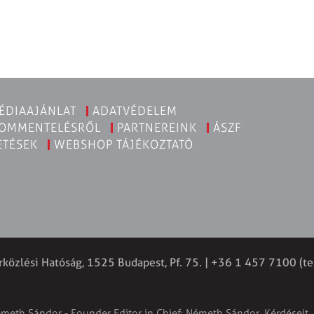
ÉDIAAJÁNLAT
ADATVÉDELEM
KOMMENTELÉSRŐL
PARTNEREINK
ÁSZF
ETÉSEK
WEBSHOP TÁJÉKOZTATÓ
rközlési Hatóság, 1525 Budapest, Pf. 75. | +36 1 457 7100 (te
émeth Sándor - Founder Editor in Chief: Németh Sándor. Kérdéseit, 