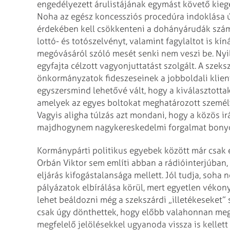
engedélyezett árulistájának egymást követő kieg
Noha az egész koncessziós procedúra indoklása ú
érdekében kell csökkenteni a dohányárudák számát
lottó- és totószelvényt, valamint fagylaltot is kí
megóvásáról szóló mesét senki nem veszi be. Nyil
egyfajta célzott vagyonjuttatást szolgált. A szeks
önkormányzatok fideszeseinek a jobboldali klient
egyszersmind lehetővé vált, hogy a kiválasztottak
amelyek az egyes boltokat meghatározott személ
Vagyis aligha túlzás azt mondani, hogy a közös i
majdhogynem nagykereskedelmi forgalmat bonyol
Kormánypárti politikus egyebek között már csak e
Orbán Viktor sem említi abban a rádióinterjúban
eljárás kifogástalansága mellett. Jól tudja, soha
pályázatok elbírálása körül, mert egyetlen vékon
lehet beáldozni még a szekszárdi „illetékeseket”
csak úgy dönthettek, hogy előbb valahonnan megka
megfelelő jelölésekkel ugyanoda vissza is kellett