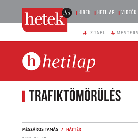
Hírek
Hetilap
Videók
#
#
IZRAEL
MESTERS
hetilap
Trafiktömörülés
MÉSZÁROS TAMÁS
/
HÁTTÉR