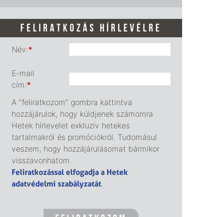
FELIRATKOZÁS HÍRLEVÉLRE
Név:
*
E-mail
cím:
*
A "feliratkozom" gombra kattintva
hozzájárulok, hogy küldjenek számomra
Hetek hírlevelet exkluzív hetekes
tartalmakról és promóciókról. Tudomásul
veszem, hogy hozzájárulásomat bármikor
visszavonhatom.
Feliratkozással elfogadja a Hetek
adatvédelmi szabályzatát
.