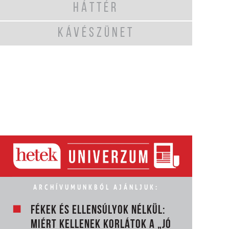
HÁTTÉR
KÁVÉSZÜNET
ARCHÍVUMUNKBÓL AJÁNLJUK:
FÉKEK ÉS ELLENSÚLYOK NÉLKÜL:
MIÉRT KELLENEK KORLÁTOK A „JÓ