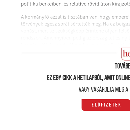
politika berkeiben, és relatíve rövid úton kirajz
A kormányfő azzal is tisztában van, hogy emberei 
törvények egész sorát sértették meg. Ha ez beigaz
vonást, mert az szükségképp érintene olyan felső
rendszert. Amennyiben pedig az ország teljes nyi
kormány által irányított média sem tagadhatná el 
nemzeti együttműködést, akkor a Fidesz keresztet
Tovább
Ez egy cikk a hetilapból, amit onli
Vagy vásárolja meg a 
Előfizetek