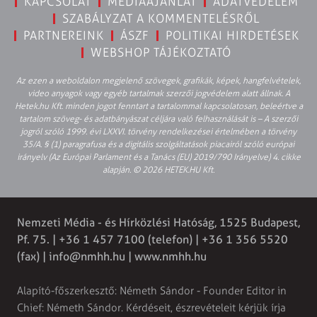
KAPCSOLAT
MÉDIAAJÁNLAT
ADATVÉDELEM
SZABÁLYZAT A KOMMENTELÉSRŐL
PARTNEREINK
ÁSZF
POLITIKAI HIRDETÉSEK
WEBSHOP TÁJÉKOZTATÓ
Az ezen a weboldalon megjelenő szövegek, grafikák, képek, hangfelvételek,
video anyagok vagy egyéb tartalmak szerzői jogvédelem alatt állnak. A
Hetek.hu Kft. minden jogot fenntart a tartalommal kapcsolatosan, beleértve a
tartalom szöveg- és adatbányászat céljára való felhasználását is – A szerzői
jogról szóló 1999. évi LXXVI. törvény rendelkezései értelmében a törvény
35/A. § (1) paragrafusa és a digitális szolgáltatások piacairól szóló európai
irányelv (Az Európai Parlament és a Tanács (EU) 2019/790 Irányelve) 4. cikke
alapján. © 2026 HETEK.HU Kft.
Nemzeti Média - és Hírközlési Hatóság, 1525 Budapest,
Pf. 75. | +36 1 457 7100 (telefon) | +36 1 356 5520
(fax) |
info@nmhh.hu
| www.nmhh.hu
Alapító-főszerkesztő: Németh Sándor - Founder Editor in
Chief: Németh Sándor. Kérdéseit, észrevételeit kérjük írja