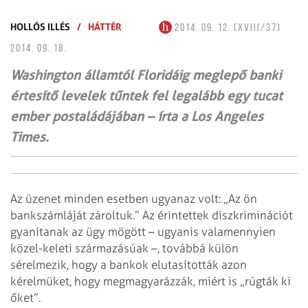
HOLLÓS ILLÉS
/
HÁTTÉR
2014. 09. 12. (XVIII/37)
2014. 09. 18.
Washington államtól Floridáig meglepő banki
értesítő levelek tűntek fel legalább egy tucat
ember postaládájában – írta a Los Angeles
Times.
Az üzenet minden esetben ugyanaz volt: „Az ön
bankszámláját zároltuk.” Az érintettek diszkriminációt
gyanítanak az ügy mögött – ugyanis valamennyien
közel-keleti származásúak –, továbbá külön
sérelmezik, hogy a bankok elutasították azon
kérelmüket, hogy megmagyarázzák, miért is „rúgták ki
őket”.