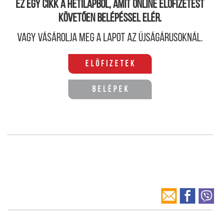
Ez egy cikk a hetilapból, amit online előfizetést
követően belépéssel elér.
Vagy vásárolja meg a lapot az újságárusoknál.
Előfizetek
Belépek