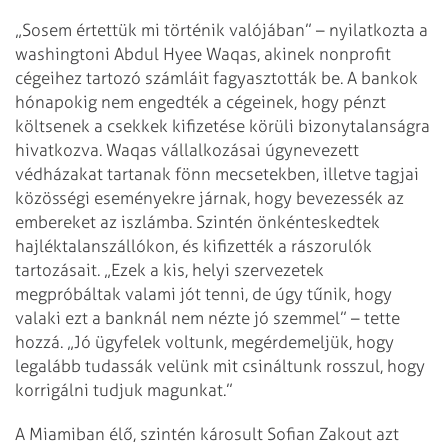
„Sosem értettük mi történik valójában” – nyilatkozta a
washingtoni Abdul Hyee Waqas, akinek nonprofit
cégeihez tartozó számláit fagyasztották be. A bankok
hónapokig nem engedték a cégeinek, hogy pénzt
költsenek a csekkek kifizetése körüli bizonytalanságra
hivatkozva. Waqas vállalkozásai úgynevezett
védházakat tartanak fönn mecsetekben, illetve tagjai
közösségi eseményekre járnak, hogy bevezessék az
embereket az iszlámba. Szintén önkénteskedtek
hajléktalanszállókon, és kifizették a rászorulók
tartozásait. „Ezek a kis, helyi szervezetek
megpróbáltak valami jót tenni, de úgy tűnik, hogy
valaki ezt a banknál nem nézte jó szemmel” – tette
hozzá. „Jó ügyfelek voltunk, megérdemeljük, hogy
legalább tudassák velünk mit csináltunk rosszul, hogy
korrigálni tudjuk magunkat.”
A Miamiban élő, szintén károsult Sofian Zakout azt