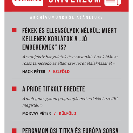
ARCHÍVUMUNKBÓL AJÁNLJUK:
FÉKEK ÉS ELLENSÚLYOK NÉLKÜL: MIÉRT
KELLENEK KORLÁTOK A „JÓ
EMBEREKNEK” IS?
A szubjektív hangulatok és a racionális érvek hiánya
rossz tanácsadó az államszervezet átalakításánál
»
HACK PÉTER
/
BELFÖLD
A PRIDE TITKOLT EREDETE
A melegmozgalom programját évtizedekkel ezelőtt
megírták
»
MORVAY PÉTER
/
KÜLFÖLD
PERGAMON ŐSI TITKA ÉS EURÓPA SORSA