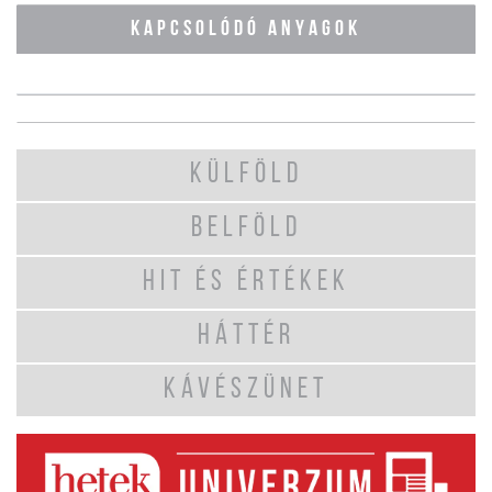
KAPCSOLÓDÓ ANYAGOK
KÜLFÖLD
BELFÖLD
HIT ÉS ÉRTÉKEK
HÁTTÉR
KÁVÉSZÜNET