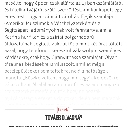
mesélte, hogy éppen csak aláírta az új bankszámlájáról
és hitelkártyájáról szóló szerződést, amikor kapott egy
értesítést, hogy a számláit zárolták. Egyik számlája
(Amerikai Muszlimok a Vészhelyzetekért és a
Segítségért) adományoknak volt fenntartva, ami a
Katrina hurrikán és a szíriai polgárháború
áldozatainak segített. Zakout több mint két órát töltött
azzal, hogy telefonon keresztül válaszoljon személyes
kérdésekre, csakhogy újranyithassa számláját. Olyan
bizalmas kérdésekre is válaszolt, amiket még a
betelepülésekor sem tettek fel neki a hatóságok –
mondta. „Büszke voltam, hogy mindegyik kérdésükre
válaszoltam. Általában a nonprofit és az adományozó
szervezeteket megfélemlítik, hogy ne hozzák
nyilvánosságra ezeket a dolgokat, de én nem maradok
csendben. Nem akarom, hogy bárki mással ugyanez
újra megtörténjen.”
Tovább olvasná?