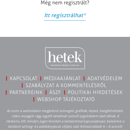
Még nem regisztrált?
Itt regisztrálhat
*
KAPCSOLAT
MÉDIAAJÁNLAT
ADATVÉDELEM
SZABÁLYZAT A KOMMENTELÉSRŐL
PARTNEREINK
ÁSZF
POLITIKAI HIRDETÉSEK
WEBSHOP TÁJÉKOZTATÓ
Az ezen a weboldalon megjelenő szövegek, grafikák, képek, hangfelvételek,
video anyagok vagy egyéb tartalmak szerzői jogvédelem alatt állnak. A
Hetek.hu Kft. minden jogot fenntart a tartalommal kapcsolatosan, beleértve a
tartalom szöveg- és adatbányászat céljára való felhasználását is – A szerzői