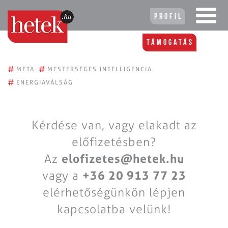
Profil
Támogatás
#
#
META
MESTERSÉGES INTELLIGENCIA
#
ENERGIAVÁLSÁG
Kérdése van, vagy elakadt az
előfizetésben?
Az
elofizetes@hetek.hu
vagy a
+36 20 913 77 23
elérhetőségünkön lépjen
kapcsolatba velünk!