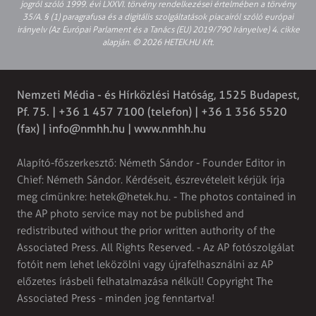
jogról szóló 1999. évi LXXVI. törvény rendelkezései értelmében a törvény
35/A. § (1) paragrafusa és a digitális szolgáltatások piacairól szóló európai
irányelv (Az Európai Parlament és a Tanács (EU) 2019/790 Irányelve) 4. cikke
alapján. © 2026 HETEK.HU Kft.
Nemzeti Média - és Hírközlési Hatóság, 1525 Budapest,
Pf. 75. | +36 1 457 7100 (telefon) | +36 1 356 5520
(fax) |
info@nmhh.hu
| www.nmhh.hu
Alapító-főszerkesztő: Németh Sándor - Founder Editor in
Chief: Németh Sándor. Kérdéseit, észrevételeit kérjük írja
meg címünkre:
hetek@hetek.hu
. - The photos contained in
the AP photo service may not be published and
redistributed without the prior written authority of the
Associated Press. All Rights Reserved. - Az AP fotószolgálat
fotóit nem lehet leközölni vagy újrafelhasználni az AP
előzetes írásbeli felhatalmazása nélkül! Copyright The
Associated Press - minden jog fenntartva!