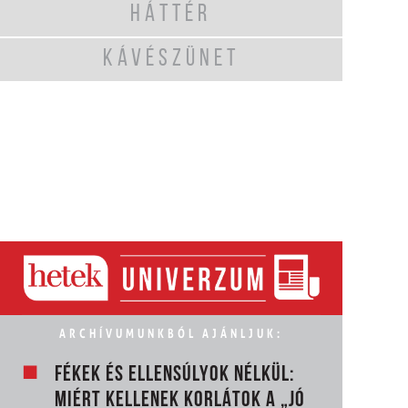
HÁTTÉR
KÁVÉSZÜNET
ARCHÍVUMUNKBÓL AJÁNLJUK:
FÉKEK ÉS ELLENSÚLYOK NÉLKÜL:
MIÉRT KELLENEK KORLÁTOK A „JÓ