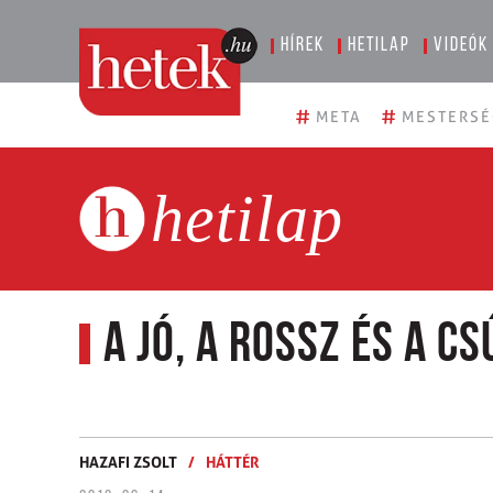
Hírek
Hetilap
Videók
#
#
META
MESTERSÉ
hetilap
A Jó, a Rossz és a Cs
HAZAFI ZSOLT
/
HÁTTÉR