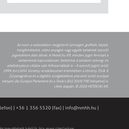
Az ezen a weboldalon megjelenő szövegek, grafikák, képek,
hangfelvételek, video anyagok vagy egyéb tartalmak szerzői
jogvédelem alatt állnak. A Hetek.hu Kft. minden jogot fenntart a
tartalommal kapcsolatosan, beleértve a tartalom szöveg- és
adatbányászat céljára való felhasználását is – A szerzői jogról szóló
1999. évi LXXVI. törvény rendelkezései értelmében a törvény 35/A. §
(1) paragrafusa és a digitális szolgáltatások piacairól szóló európai
irányelv (Az Európai Parlament és a Tanács (EU) 2019/790 Irányelve) 4.
cikke alapján. © 2026 HETEK.HU Kft.
lefon) | +36 1 356 5520 (fax) |
info@nmhh.hu
|
észrevételeit kérjük írja meg címünkre: