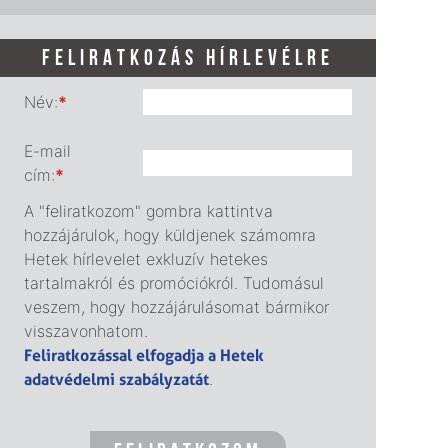
FELIRATKOZÁS HÍRLEVÉLRE
Név:
*
E-mail
cím:
*
A "feliratkozom" gombra kattintva
hozzájárulok, hogy küldjenek számomra
Hetek hírlevelet exkluzív hetekes
tartalmakról és promóciókról. Tudomásul
veszem, hogy hozzájárulásomat bármikor
visszavonhatom.
Feliratkozással elfogadja a Hetek
adatvédelmi szabályzatát
.