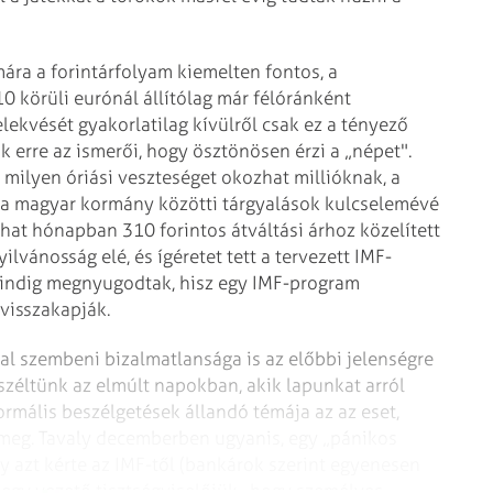
ára a forintárfolyam kiemelten fontos, a
0 körüli eurónál állítólag már félóránként
selekvését gyakorlatilag kívülről csak ez a tényező
 erre az ismerői, hogy ösztönösen érzi a „népet".
 milyen óriási veszteséget okozhat millióknak, a
s a magyar kormány közötti tárgyalások kulcselemévé
 hat hónapban 310 forintos átváltási árhoz közelített
yilvánosság elé, és ígéretet tett a tervezett IMF-
mindig megnyugodtak, hisz egy IMF-program
 visszakapják.
al szembeni bizalmatlansága is az előbbi jelenségre
zéltünk az elmúlt napokban, akik lapunkat arról
formális beszélgetések állandó témája az az eset,
 meg. Tavaly decemberben ugyanis, egy „pánikos
ny azt kérte az IMF-től (bankárok szerint egyenesen
egy vezető tisztségviselőjük, hogy személyes