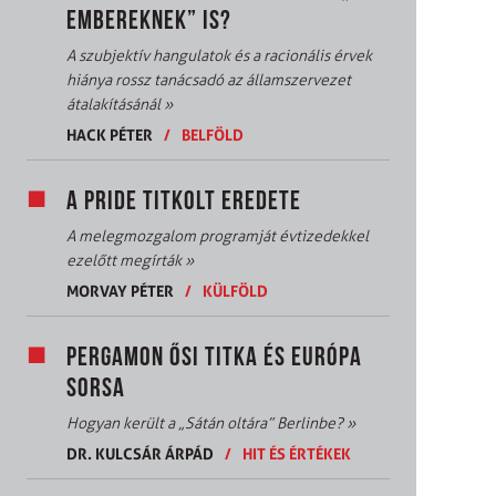
EMBEREKNEK” IS?
A szubjektív hangulatok és a racionális érvek
hiánya rossz tanácsadó az államszervezet
átalakításánál
»
HACK PÉTER
/
BELFÖLD
A PRIDE TITKOLT EREDETE
A melegmozgalom programját évtizedekkel
ezelőtt megírták
»
MORVAY PÉTER
/
KÜLFÖLD
PERGAMON ŐSI TITKA ÉS EURÓPA
SORSA
Hogyan került a „Sátán oltára” Berlinbe?
»
DR. KULCSÁR ÁRPÁD
/
HIT ÉS ÉRTÉKEK