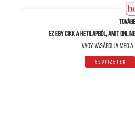
jelenlétével megnyugtassa a piacokat.
Tovább
Ez egy cikk a hetilapból, amit onli
Vagy vásárolja meg a 
Előfizetek