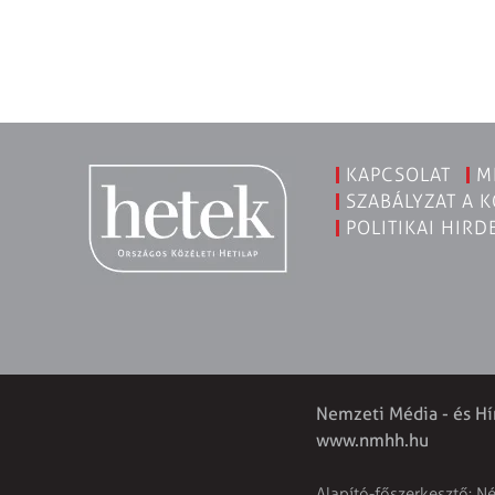
KAPCSOLAT
M
SZABÁLYZAT A 
POLITIKAI HIRD
Nemzeti Média - és Hí
www.nmhh.hu
Alapító-főszerkesztő: N