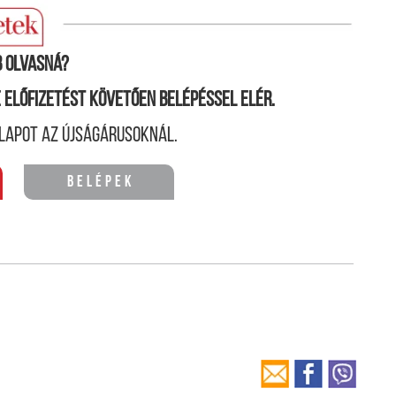
 olvasná?
ne előfizetést követően belépéssel elér.
lapot az újságárusoknál.
Belépek