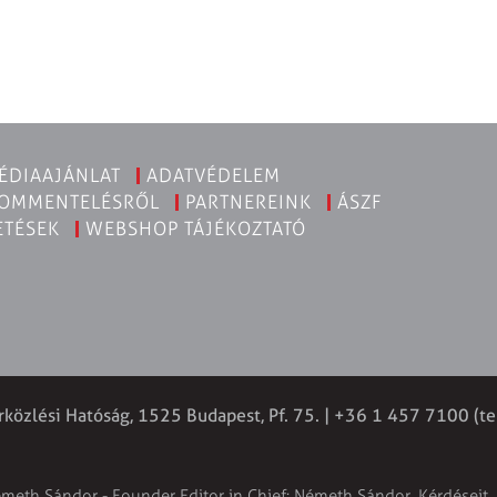
ÉDIAAJÁNLAT
ADATVÉDELEM
KOMMENTELÉSRŐL
PARTNEREINK
ÁSZF
ETÉSEK
WEBSHOP TÁJÉKOZTATÓ
rközlési Hatóság, 1525 Budapest, Pf. 75. | +36 1 457 7100 (te
émeth Sándor - Founder Editor in Chief: Németh Sándor. Kérdéseit, 