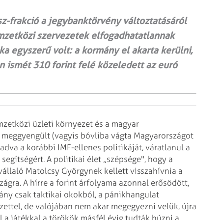
sz-frakció a jegybanktörvény változtatásáról
mzetközi szervezetek elfogadhatatlannak
ka egyszerű volt: a kormány el akarta kerülni,
n ismét 310 forint felé közeledett az euró
zetközi üzleti környezet és a magyar
n meggyengült (vagyis bóvliba vágta Magyarországot
adva a korábbi IMF-ellenes politikáját, váratlanul a
egítségért. A politikai élet „szépsége", hogy a
állaló Matolcsy Györgynek kellett visszahívnia a
gra. A hírre a forint árfolyama azonnal erősödött,
ny csak taktikai okokból, a pánikhangulat
ezettel, de valójában nem akar megegyezni velük, újra
 a játékkal a törökök másfél évig tudták húzni a