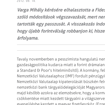
2012. 06. 14.
Varga Mihály kérésére elhalasztotta a Fide
szóló módosítások végszavazását, mert ne
tartották egy passzusát. A visszakozás indo
hogy újabb forintválság robbanjon ki, hisze
árfolyama.
Tavaly novemberben a pesszimista hangulatú nem
gazdaságpolitika kudarca miatt a forint drámaia
a Standard & Poor's hitelminősítő). A kormány, fel
Nemzetközi Valutaalaphoz (IMF) fordult pénzügyi s
Nemzetközi Valutaalap kipaterolását büszkén felv
nemzetközi bank tárgyalódelegációját Magyarorszá
majd később azokra az elemzésekre, hogy a kormá
csökkentése miatt kezdett tárgyalni a világszerv
gyengülésbe kezdett a magyar fizetőeszköz. (Ezzel