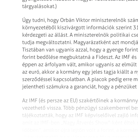
tárgyalásokat.)
Úgy tudni, hogy Orbán Viktor miniszterelnök szám
környezetéből kiszivárgott információk szerint 31
kérdezgeti az állást. A miniszterelnök politikai c
tudja megváltoztatni. Magyarázatként azt mondják
Tisztában van ugyanis azzal, hogy a gyenge forint
forint bedőlése megbuktatná a Fideszt. Az IMF é
éppen az árfolyam vált, amikor ugyanis az elmúlt
az euró, akkor a kormány egy jeles tagja kiállt a n
szerződéssel kapcsolatban. A piacok pedig erre 
jelentheti számukra a garanciát, hogy a pénzüket
Az IMF (és persze az EU) szakértőinek a kormánny
vezethető vissza. Több pénzügyi szakemberrel bes
tájékoztatták, hogy az IMF képviselőivel zajló in
amit az IMF-ben „Nagy Átverés Show"-ként éltek
időben", amikor újra lejtőn volt a forint, a kormá
„könyörögtek"), hogy látogasson Magyarországra 