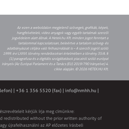
Az ezen a weboldalon megjelenő szövegek, grafikák, képek,
hangfelvételek, video anyagok vagy egyéb tartalmak szerzői
jogvédelem alatt állnak. A Hetek.hu Kft. minden jogot fenntart a
tartalommal kapcsolatosan, beleértve a tartalom szöveg- és
adatbányászat céljára való felhasználását is – A szerzői jogról szóló
1999. évi LXXVI. törvény rendelkezései értelmében a törvény 35/A. §
(1) paragrafusa és a digitális szolgáltatások piacairól szóló európai
irányelv (Az Európai Parlament és a Tanács (EU) 2019/790 Irányelve) 4.
cikke alapján. © 2026 HETEK.HU Kft.
lefon) | +36 1 356 5520 (fax) |
info@nmhh.hu
|
észrevételeit kérjük írja meg címünkre:
 redistributed without the prior written authority of
vagy újrafelhasználni az AP előzetes írásbeli