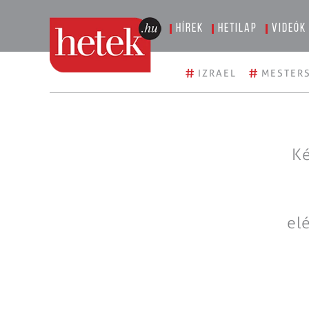
Hírek
Hetilap
Videók
#
#
IZRAEL
MESTERS
Ké
el