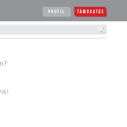
Profil
Támogatás
en?
nk!