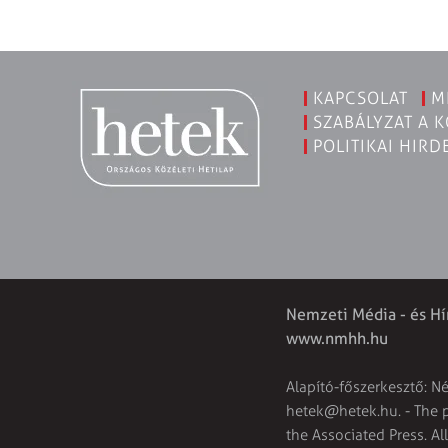
KAPCSOLAT
M
SZABÁLYZAT A 
POLITIKAI HIRD
Nemzeti Média - és Hí
www.nmhh.hu
Alapító-főszerkesztő: N
hetek@hetek.hu
. - The
the Associated Press. Al