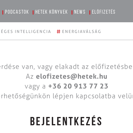
Podcastok
Hetek könyvek
News
Előfizetés
#
ÉGES INTELLIGENCIA
ENERGIAVÁLSÁG
rdése van, vagy elakadt az előfizetésb
Az
elofizetes@hetek.hu
vagy a
+36 20 913 77 23
érhetőségünkön lépjen kapcsolatba velü
BEJELENTKEZÉS