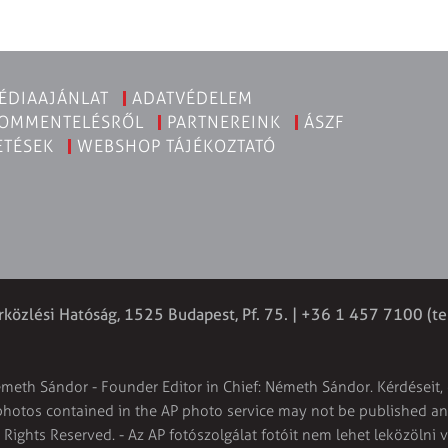
ÉDIAAJÁNLAT
ADATVÉDELEM
KOMMENTELÉSRŐL
PARTNEREINK
ÁSZF
ETÉSEK
WEBSHOP TÁJÉKOZTATÓ
rközlési Hatóság, 1525 Budapest, Pf. 75. | +36 1 457 7100 (te
émeth Sándor - Founder Editor in Chief: Németh Sándor. Kérdéseit, 
 photos contained in the AP photo service may not be published and
l Rights Reserved. - Az AP fotószolgálat fotóit nem lehet leközölni 