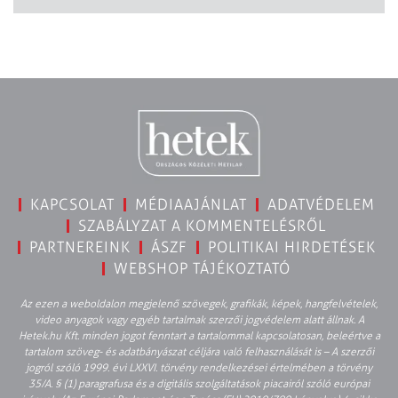
KAPCSOLAT
MÉDIAAJÁNLAT
ADATVÉDELEM
SZABÁLYZAT A KOMMENTELÉSRŐL
PARTNEREINK
ÁSZF
POLITIKAI HIRDETÉSEK
WEBSHOP TÁJÉKOZTATÓ
Az ezen a weboldalon megjelenő szövegek, grafikák, képek, hangfelvételek,
video anyagok vagy egyéb tartalmak szerzői jogvédelem alatt állnak. A
Hetek.hu Kft. minden jogot fenntart a tartalommal kapcsolatosan, beleértve a
tartalom szöveg- és adatbányászat céljára való felhasználását is – A szerzői
jogról szóló 1999. évi LXXVI. törvény rendelkezései értelmében a törvény
35/A. § (1) paragrafusa és a digitális szolgáltatások piacairól szóló európai