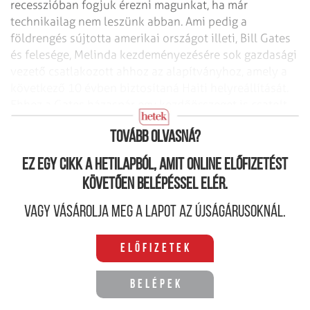
recesszióban fogjuk érezni magunkat, ha már
technikailag nem leszünk abban.
Ami pedig a
földrengés sújtotta amerikai országot illeti, Bill Gates
és felesége, Melinda kezdeményezésére sok gazdasági
vezető csatlakozott ahhoz az alapítványhoz, amely a
következő 10 évben biztosítaná Haiti helyreállítását.
Ehhez a Gates házaspár egy kezdőösszeget is csatolt,
kereken 10 milliárd dollárt.
Tovább olvasná?
Ez egy cikk a hetilapból, amit online előfizetést
követően belépéssel elér.
Vagy vásárolja meg a lapot az újságárusoknál.
Előfizetek
Belépek