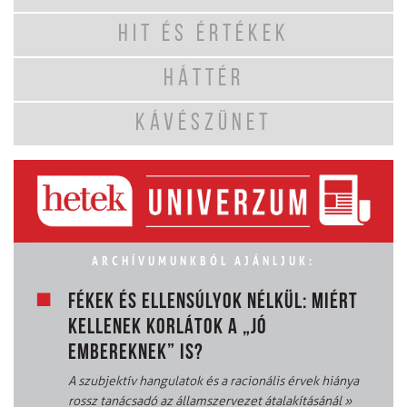
HIT ÉS ÉRTÉKEK
HÁTTÉR
KÁVÉSZÜNET
ARCHÍVUMUNKBÓL AJÁNLJUK:
FÉKEK ÉS ELLENSÚLYOK NÉLKÜL: MIÉRT
KELLENEK KORLÁTOK A „JÓ
EMBEREKNEK” IS?
A szubjektív hangulatok és a racionális érvek hiánya
rossz tanácsadó az államszervezet átalakításánál
»