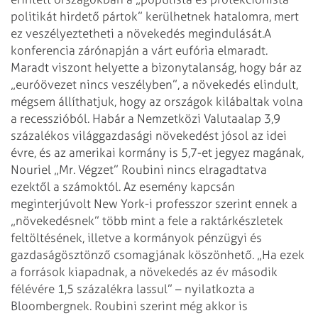
politikát hirdető pártok” kerülhetnek hatalomra, mert
ez veszélyeztetheti a növekedés megindulását.
A
konferencia zárónapján a várt eufória elmaradt.
Maradt viszont helyette a bizonytalanság, hogy bár az
„euróövezet nincs veszélyben”, a növekedés elindult,
mégsem állíthatjuk, hogy az országok kilábaltak volna
a recesszióból. Habár a Nemzetközi Valutaalap 3,9
százalékos világgazdasági növekedést jósol az idei
évre, és az amerikai kormány is 5,7-et jegyez magának,
Nouriel „Mr. Végzet” Roubini nincs elragadtatva
ezektől a számoktól. Az esemény kapcsán
meginterjúvolt New York-i professzor szerint ennek a
„növekedésnek” több mint a fele a raktárkészletek
feltöltésének, illetve a kormányok pénzügyi és
gazdaság­ösztönző csomagjának köszönhető. „Ha ezek
a források kiapadnak, a növekedés az év második
félévére 1,5 százalékra lassul” – nyilatkozta a
Bloombergnek. Roubini szerint még akkor is