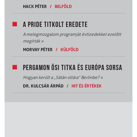
HACK PÉTER
/
BELFÖLD
A PRIDE TITKOLT EREDETE
A melegmozgalom programját évtizedekkel ezelőtt
megírták
»
MORVAY PÉTER
/
KÜLFÖLD
PERGAMON ŐSI TITKA ÉS EURÓPA SORSA
Hogyan került a „Sátán oltára” Berlinbe?
»
DR. KULCSÁR ÁRPÁD
/
HIT ÉS ÉRTÉKEK