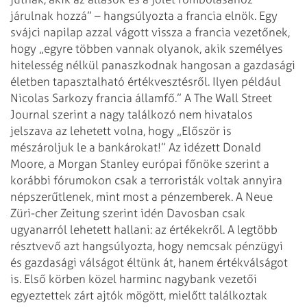
járulnak hozzá” – hangsúlyozta a francia elnök. Egy
svájci napilap azzal vágott vissza a francia vezetőnek,
hogy „egyre többen vannak olyanok, akik személyes
hitelesség nélkül panaszkodnak hangosan a gazdasági
életben tapasztalható értékvesztésről. Ilyen például
Nicolas Sarkozy francia államfő.”
A The Wall Street
Journal szerint a nagy találkozó nem hivatalos
jelszava az lehetett volna, hogy „Először is
mészároljuk le a bankárokat!” Az idézett Donald
Moore, a Morgan Stanley európai főnöke szerint a
korábbi fórumokon csak a terroristák voltak annyira
népszerűtlenek, mint most a pénzemberek. A Neue
Züri-cher Zeitung szerint idén Davosban csak
ugyanarról lehetett hallani: az értékekről. A legtöbb
résztvevő azt hangsúlyozta, hogy nemcsak pénzügyi
és gazdasági válságot éltünk át, hanem értékválságot
is.
Első körben közel harminc nagybank vezetői
egyeztettek zárt ajtók mögött, mielőtt találkoztak