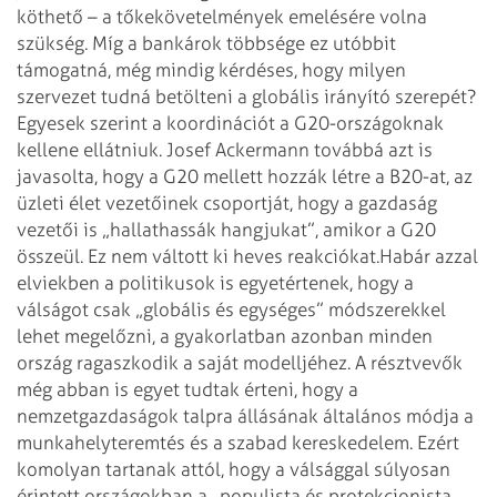
köthető – a tőkekövetelmények emelésére volna
szükség. Míg a bankárok többsége ez utóbbit
támogatná, még mindig kérdéses, hogy milyen
szervezet tudná betölteni a globális irányító szerepét?
Egyesek szerint a koordinációt a G20-országoknak
kellene ellátniuk. Josef Ackermann továbbá azt is
javasolta, hogy a G20 mellett hozzák létre a B20-at, az
üzleti élet vezetőinek csoportját, hogy a gazdaság
vezetői is „hallathassák hangjukat”, amikor a G20
összeül. Ez nem váltott ki heves reakciókat.
Habár azzal
elviekben a politikusok is egyetértenek, hogy a
válságot csak „globális és egységes” módszerekkel
lehet megelőzni, a gyakorlatban azonban minden
ország ragaszkodik a saját modelljéhez. A résztvevők
még abban is egyet tudtak érteni, hogy a
nemzetgazdaságok talpra állásának általános módja a
munkahelyteremtés és a szabad kereskedelem. Ezért
komolyan tartanak attól, hogy a válsággal súlyosan
érintett országokban a „populista és protekcionista