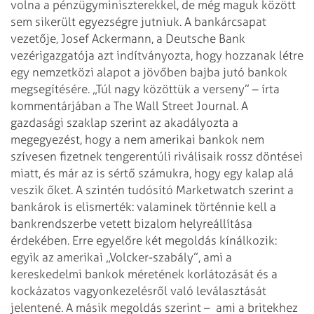
volna a pénzügyminiszterekkel, de még maguk között
sem sikerült egyezségre jutniuk. A bankárcsapat
vezetője, Josef Ackermann, a Deutsche Bank
vezérigazgatója azt indítványozta, hogy hozzanak létre
egy nemzetközi alapot a jövőben bajba jutó bankok
megsegítésére. „Túl nagy közöttük a verseny” – írta
kommentárjában a The Wall Street Journal. A
gazdasági szaklap szerint az akadályozta a
megegyezést, hogy a nem amerikai bankok nem
szívesen fizetnek tengerentúli riválisaik rossz döntései
miatt, és már az is sértő számukra, hogy egy kalap alá
veszik őket. A szintén tudósító Marketwatch szerint a
bankárok is elismerték: valaminek történnie kell a
bankrendszerbe vetett bizalom helyreállítása
érdekében. Erre egyelőre két megoldás kínálkozik:
egyik az amerikai „Volcker-szabály”, ami a
kereskedelmi bankok méretének korlátozását és a
kockázatos vagyonkezelésről való leválasztását
jelentené. A másik megoldás szerint – ami a britekhez