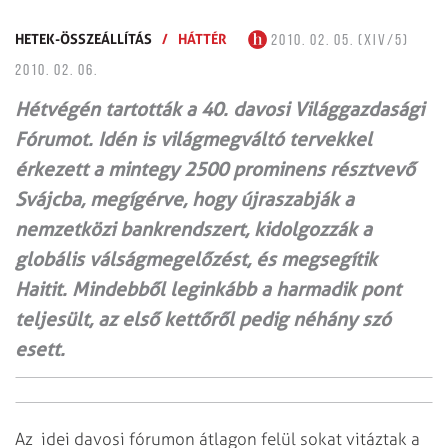
HETEK-ÖSSZEÁLLÍTÁS
/
HÁTTÉR
2010. 02. 05. (XIV/5)
2010. 02. 06.
Hétvégén tartották a 40. davosi Világgazdasági
Fórumot. Idén is világmegváltó tervekkel
érkezett a mintegy 2500 prominens résztvevő
Svájcba, megígérve, hogy újraszabják a
nemzetközi bankrendszert, kidolgozzák a
globális válságmegelőzést, és megsegítik
Haitit. Mindebből leginkább a harmadik pont
teljesült, az első kettőről pedig néhány szó
esett.
Az idei davosi fórumon átlagon felül sokat vitáztak a