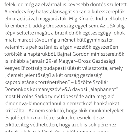
felek, de még az elvártnál is kevesebb döntés született.
A rendezvény hatástalanságát sokan a kulcsszereplők
elmaradásával magyarázták. Míg Kína és India elküldte
fő embereit, addig Oroszország egyet sem. Az USA alig
képviseltette magát, a brazil elnök egészségügyi okok
miatt maradt távol, míg a német külügyminiszter,
valamint a pakisztáni és afgán vezetők egyszerűen
törölték a naptárukból. Bajnai Gordon miniszterelnök
is inkább a január 29-ei Magyar–Orosz Gazdasági
Vegyes Bizottság budapesti ülését választotta, amely
„kiemelt jelentőségű a két ország gazdasági
kapcsolatának történetében” – közölte Szollár
Domonkos kormányszóvivő.
A davosi „alaphangot”
most Nicolas Sarkozy nyitóbeszéde adta meg, aki
kimondva-kimondatlanul a nemzetközi bankárokat
kritizálta. „Az nem sokkoló, hogy akik munkahelyeket
és jólétet hoznak létre, sokat keresnek, de az
erkölcsileg védhetetlen, hogy azok is sok pénzhez
jutnak, akik az állások és a jólét rombolásához