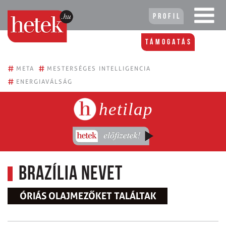
Profil
Támogatás
#
#
META
MESTERSÉGES INTELLIGENCIA
#
ENERGIAVÁLSÁG
hetilap
Brazília nevet
ÓRIÁS OLAJMEZŐKET TALÁLTAK