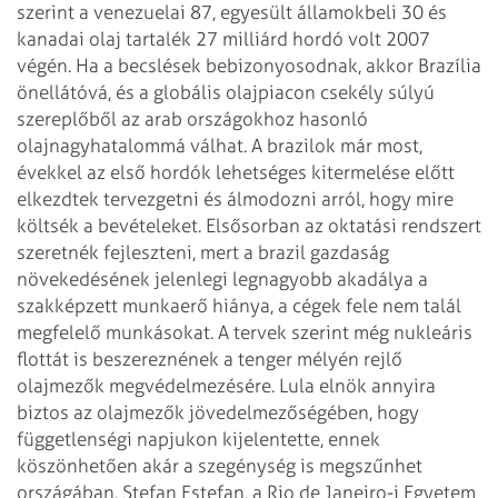
szerint a
venezuelai 87, egyesült államokbeli 30 és
kanadai olaj tartalék 27 milliárd
hordó volt 2007
végén. Ha a becslések bebizonyosodnak, akkor Brazília
önellátóvá, és a globális olajpiacon csekély súlyú
szereplőből az arab
országokhoz hasonló
olajnagyhatalommá válhat. A brazilok már most,
évekkel az
első hordók lehetséges kitermelése előtt
elkezdtek tervezgetni és álmodozni
arról, hogy mire
költsék a bevételeket. Elsősorban az oktatási rendszert
szeretnék fejleszteni, mert a brazil gazdaság
növekedésének jelenlegi legnagyobb
akadálya a
szakképzett munkaerő hiánya, a cégek fele nem talál
megfelelő
munkásokat. A tervek szerint még nukleáris
flottát is beszereznének a tenger
mélyén rejlő
olajmezők megvédelmezésére. Lula elnök annyira
biztos az olajmezők
jövedelmezőségében, hogy
függetlenségi napjukon kijelentette, ennek
köszönhetően
akár a szegénység is megszűnhet
országában. Stefan Estefan, a Rio de Janeiro-i
Egyetem