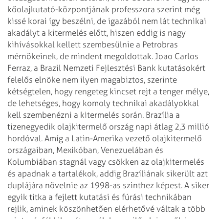
kőolajkutató-központjának professzora szerint még
kissé korai így
beszélni, de igazából nem lát technikai
akadályt a kitermelés előtt, hiszen
eddig is nagy
kihívásokkal kellett szembesülnie a Petrobras
mérnökeinek, de
mindent megoldottak. Joao Carlos
Ferraz, a Brazil Nemzeti Fejlesztési Bank
kutatásokért
felelős elnöke nem ilyen magabiztos, szerinte
kétségtelen, hogy
rengeteg kincset rejt a tenger mélye,
de lehetséges, hogy komoly technikai
akadályokkal
kell szembenézni a kitermelés során. Brazília a
tizenegyedik
olajkitermelő ország napi átlag 2,3 millió
hordóval. Amíg a Latin-Amerika vezető
olajkitermelő
országaiban, Mexikóban, Venezuelában és
Kolumbiában stagnál vagy
csökken az olajkitermelés
és apadnak a tartalékok, addig Brazíliának sikerült
azt
duplájára növelnie az 1998-as szinthez képest. A siker
egyik titka a fejlett
kutatási és fúrási technikában
rejlik, aminek köszönhetően elérhetővé váltak a
több