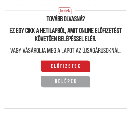
hadgyakorlatba kezdtek, hogy bebizonyítsák képesek
megvédeni a nemrégiben
fellelt olajkincset.
Tovább olvasná?
Ez egy cikk a hetilapból, amit online előfizetést
követően belépéssel elér.
Vagy vásárolja meg a lapot az újságárusoknál.
Előfizetek
Belépek