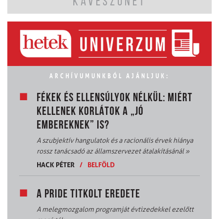
KÁVÉSZÜNET
ARCHÍVUMUNKBÓL AJÁNLJUK:
FÉKEK ÉS ELLENSÚLYOK NÉLKÜL: MIÉRT
KELLENEK KORLÁTOK A „JÓ
EMBEREKNEK” IS?
A szubjektív hangulatok és a racionális érvek hiánya
rossz tanácsadó az államszervezet átalakításánál
»
HACK PÉTER
/
BELFÖLD
A PRIDE TITKOLT EREDETE
A melegmozgalom programját évtizedekkel ezelőtt