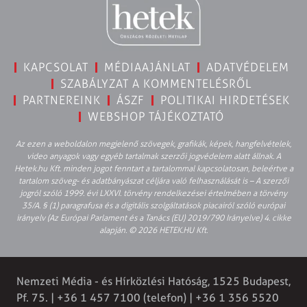
KAPCSOLAT
MÉDIAAJÁNLAT
ADATVÉDELEM
SZABÁLYZAT A KOMMENTELÉSRŐL
PARTNEREINK
ÁSZF
POLITIKAI HIRDETÉSEK
WEBSHOP TÁJÉKOZTATÓ
Az ezen a weboldalon megjelenő szövegek, grafikák, képek, hangfelvételek,
video anyagok vagy egyéb tartalmak szerzői jogvédelem alatt állnak. A
Hetek.hu Kft. minden jogot fenntart a tartalommal kapcsolatosan, beleértve a
tartalom szöveg- és adatbányászat céljára való felhasználását is – A szerzői
jogról szóló 1999. évi LXXVI. törvény rendelkezései értelmében a törvény
35/A. § (1) paragrafusa és a digitális szolgáltatások piacairól szóló európai
irányelv (Az Európai Parlament és a Tanács (EU) 2019/790 Irányelve) 4. cikke
alapján. © 2026 HETEK.HU Kft.
Nemzeti Média - és Hírközlési Hatóság, 1525 Budapest,
Pf. 75. | +36 1 457 7100 (telefon) | +36 1 356 5520