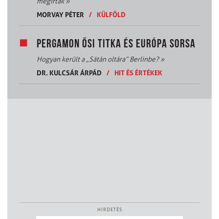
megírták
»
MORVAY PÉTER
/
KÜLFÖLD
PERGAMON ŐSI TITKA ÉS EURÓPA SORSA
Hogyan került a „Sátán oltára” Berlinbe?
»
DR. KULCSÁR ÁRPÁD
/
HIT ÉS ÉRTÉKEK
HIRDETÉS