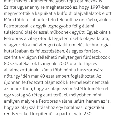
mint másfél kilométer mélyben rejlő olajmezők is.
Szinte ugyanennyire
meghatározó az, hogy 1997-ben
megnyitották a kapuikat a külföldi olajvállalatok
előtt.
Mára több tucat befektető települt az országba, akik a
Petrobrassal, az
egyik legnagyobb félig állami
tulajdonú olaj óriással működnek együtt. Egyébként
a
Petrobras a világ ötödik legjelentősebb olajvállalata,
világvezető a
mélytengeri olajkitermelés technológiai
kutatásában és fejlesztésében, és egyes
források
szerint a világon fellelhető mélytengeri fúróeszközök
80 százalékát ők
lízingelik. 2003 óta flottája és
alkalmazottainak száma több mint a hússzorosára
nőtt, így idén már 40 ezer embert foglalkoztat. Az
újonnan felfedezett olajmezők
kitermelését nemcsak
az nehezítheti, hogy az olajmező másfél kilométerrel
egy
vastag só réteg alatt terül el, mélyebben mint
amilyen mélyre a Petrobras valaha
lefúrt, hanem az is,
hogy az olaj szállításához egy hatalmas logisztikai
rendszert kell kiépíteniük a parttól való 250