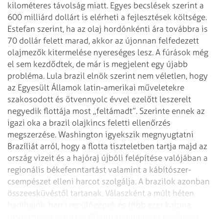
kilométeres távolság miatt. Egyes
becslések szerint a
600 milliárd dollárt is elérheti a fejlesztések költsége.
Estefan szerint, ha az olaj hordónkénti ára továbbra is
70 dollár felett marad,
akkor az újonnan felfedezett
olajmezők kitermelése nyereséges lesz.
A fúrások még
el sem kezdődtek, de már is megjelent egy újabb
probléma. Lula
brazil elnök szerint nem véletlen, hogy
az Egyesült Államok latin-amerikai
műveletekre
szakosodott és ötvennyolc évvel ezelőtt leszerelt
negyedik flottája
most „feltámadt”. Szerinte ennek az
igazi oka a brazil olajkincs feletti
ellenőrzés
megszerzése. Washington igyekszik megnyugtatni
Brazíliát arról, hogy
a flotta tiszteletben tartja majd az
ország vizeit és a hajóraj újbóli
felépítése valójában a
regionális békefenntartást valamint a
kábítószer-
csempészet elleni harcot szolgálja. A brazilok azonban
összeesküvéstől tartanak. Válaszként a múlt héten
hadihajók, harci repülőgépek
és több ezer katona
bevetésével kéthetes Atlanti Hadművelet fedőnevű