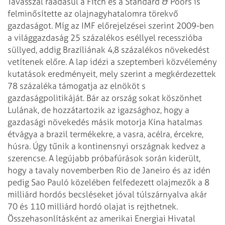
Tavasszal ráadásul a Fitch és
a Standard & Poors is
felminősítette az olajnagyhatalomra törekvő
gazdaságot.
Míg az IMF előrejelzései szerint 2009-ben
a világgazdaság 25 százalékos eséllyel
recesszióba
süllyed, addig Brazíliának 4,8 százalékos növekedést
vetítenek előre.
A lap idézi a szeptemberi közvélemény
kutatások eredményeit, mely szerint a
megkérdezettek
78 százaléka támogatja az elnököt s
gazdaságpolitikáját. Bár az
ország sokat köszönhet
Lulának, de hozzátartozik az igazsághoz, hogy a
gazdasági
növekedés másik motorja Kína hatalmas
étvágya a brazil termékekre, a vasra,
acélra, ércekre,
húsra. Úgy tűnik a kontinensnyi országnak kedvez a
szerencse. A
legújabb próbafúrások során kiderült,
hogy a tavaly novemberben Rio de Janeiro
és az idén
pedig Sao Pauló közelében felfedezett olajmezők a 8
milliárd hordós
becsléseket jóval túlszárnyalva akár
70 és 110 milliárd hordó olajat is
rejthetnek.
Összehasonlításként az amerikai Energiai Hivatal