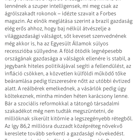
lennének a szuper intelligensek, mi meg csak az
ágrólszakadt rokonok –
idézte szavait a Forbes
magazin. Az elnök meglátása szerint a brazil gazdaság
elég erős ahhoz, hogy baj nélkül átvészelje a
világgazdasági válságot, sőt
keveset szenvednének
még akkor is, ha az Egyesült Államok súlyos
recesszióba
süllyedne.
A föld ötödik legnépesebb
országának gazdasága a válságok ellenére is stabil, a
jegybank hiteles politikájával segíti a fellendülést, az
infláció csökken, a
közvetlen külföldi működő tőke
beáramlása pedig tízszeresére nőtt az utóbbi
évtized
alatt. A reálbérek emelkednek, a vásárlók pedig úgy
költekeznek, mintha
minden héten karácsony lenne.
Bár a szociális reformokkal a tátongó társadalmi
szakadékot még nem tudták megszüntetni, de
millióknak sikerült kitörnie a
legszegényebb rétegből.
Az így 86,2 milliósra duzzadt középréteg növekvő
kereslete tovább serkenti a gazdasági növekedést.