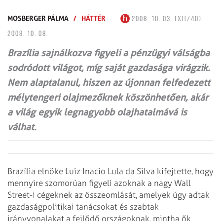
MOSBERGER PÁLMA
/
HÁTTÉR
2008. 10. 03. (XII/40)
2008. 10. 08.
Brazília sajnálkozva figyeli a pénzügyi válságba
sodródott világot, míg saját gazdasága virágzik.
Nem alaptalanul, hiszen az újonnan felfedezett
mélytengeri olajmezőknek köszönhetően, akár
a világ egyik legnagyobb olajhatalmává is
válhat.
Brazília elnöke Luiz Inacio Lula da Silva kifejtette, hogy
mennyire szomorúan
figyeli azoknak a nagy Wall
Street-i cégeknek az összeomlását, amelyek úgy adtak
gazdaságpolitikai tanácsokat és szabtak
irányvonalakat a fejlődő országoknak,
mintha ők