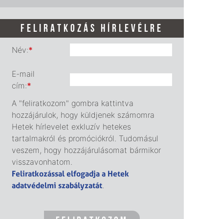
FELIRATKOZÁS HÍRLEVÉLRE
Név:
*
E-mail
cím:
*
A "feliratkozom" gombra kattintva
hozzájárulok, hogy küldjenek számomra
Hetek hírlevelet exkluzív hetekes
tartalmakról és promóciókról. Tudomásul
veszem, hogy hozzájárulásomat bármikor
visszavonhatom.
Feliratkozással elfogadja a Hetek
adatvédelmi szabályzatát
.