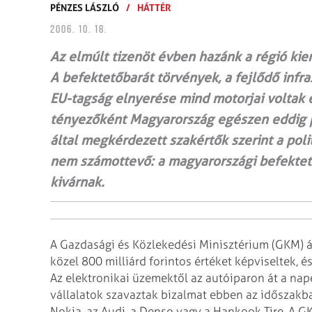
PÉNZES LÁSZLÓ
/
HÁTTÉR
2006. 10. 18.
Az elmúlt tizenöt évben hazánk a régió kiem
A befektetőbarát törvények, a fejlődő infr
EU-tagság elnyerése mind motorjai voltak 
tényezőként Magyarország egészen eddig po
által megkérdezett szakértők szerint a pol
nem számottevő: a magyarországi befektető
kivárnak.
A Gazdasági és Közlekedési Minisztérium (GKM) á
közel 800 milliárd forintos értéket képviseltek, é
Az elektronikai üzemektől az
autóiparon át a nap
vállalatok
szavaztak bizalmat ebben az időszakba
Nokia, az Audi, a Denso vagy a Hankook Tire. A 