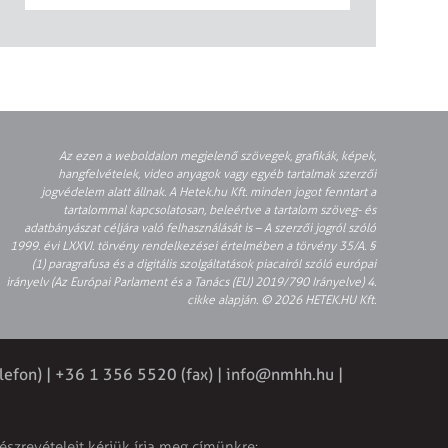
Az ezen a weboldalon megjelenő szövegek, grafikák, képek,
hangfelvételek, video anyagok vagy egyéb tartalmak szerzői
jogvédelem alatt állnak. A Hetek.hu Kft. minden jogot fenntart a
tartalommal kapcsolatosan, beleértve a tartalom szöveg- és
adatbányászat céljára való felhasználását is – A szerzői jogról szóló
1999. évi LXXVI. törvény rendelkezései értelmében a törvény 35/A. §
(1) paragrafusa és a digitális szolgáltatások piacairól szóló európai
irányelv (Az Európai Parlament és a Tanács (EU) 2019/790 Irányelve) 4.
cikke alapján. © 2026 HETEK.HU Kft.
lefon) | +36 1 356 5520 (fax) |
info@nmhh.hu
|
észrevételeit kérjük írja meg címünkre: