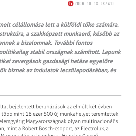
2006. 10. 13. (X/41)
elt célállomása lett a külföldi tőke számára.
astruktúra, a szakképzett munkaerő, később az
ennek a bizalomnak. További fontos
litikailag stabil országnak számított. Lapunk
itikai zavargások gazdasági hatása egyelőre
k bíznak az indulatok lecsillapodásában, és
ltal bejelentett beruházások
az elmúlt két évben
s több
mint 18 ezer 500 új munkahelyet teremtettek.
elemgyárig Magyarországnak olyan multinacionális
n, mint a Robert Bosch-csoport, az
Electrolux, a
GKM munkatársai
jelenleg a „Hunsider” nevű