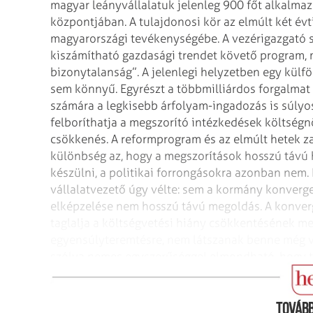
magyar leányvállalatuk
jelenleg 900 főt alkalma
központjában. A tulajdonosi kör az elmúlt két év
magyarországi tevékenységébe. A vezérigazgató 
kiszámítható gazdasági trendet követő program, 
bizonytalanság”. A jelenlegi
helyzetben egy külföl
sem
könnyű. Egyrészt a többmilliárdos forgalmat
számára a legkisebb árfolyam-ingadozás is súlyo
felboríthatja a megszorító intézkedések
költségnö
csökkenés. A reformprogram és
az elmúlt hetek za
különbség az,
hogy a megszorítások hosszú távú ha
készülni, a politikai forrongásokra azonban nem.
vállalatvezető úgy vélte: sem a
kormány konvergen
elképzelése nem hosszú
távú megoldás. A konver
taglalja
a költségvetési hiány csökkentésének me
egyensúlyteremtésre, nem látszanak benne még vi
szólva nemes egyszerűséggel elmondható, hogy tö
ezért nem is lehet azt komolyan mérlegelni.
Tovább