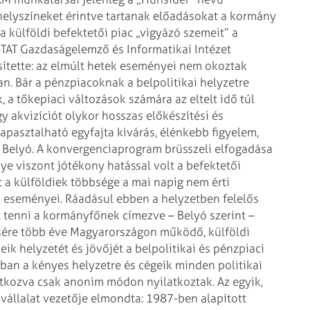
elyszíneket érintve tartanak előadásokat a kormány
a külföldi befektetői piac „vigyázó szemeit” a
STAT Gazdaságelemző és Informatikai Intézet
ítette: az elmúlt hetek eseményei nem
okoztak
an. Bár a pénzpiacoknak a
belpolitikai helyzetre
, a
tőkepiaci változások számára az eltelt idő túl
y akvizíciót olykor hosszas előkészítési és
tapasztalható egyfajta kivárás, élénkebb
figyelem,
 Belyó. A
konvergenciaprogram brüsszeli elfogadása
e viszont jótékony hatással volt a befektetői
 a külföldiek többsége a mai napig nem érti
k eseményei. Ráadásul ebben a
helyzetben felelős
 tenni a
kormányfőnek címezve – Belyó szerint –
re több éve Magyarországon működő, külföldi
ik helyzetét és jövőjét a belpolitikai és
pénzpiaci
ban a kényes helyzetre
és cégeik minden politikai
atkozva
csak anonim módon nyilatkoztak. Az egyik,
vállalat vezetője elmondta: 1987-ben alapított