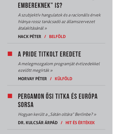
EMBEREKNEK” IS?
A szubjektív hangulatok és a racionális érvek
hiánya rossz tanácsadó az államszervezet
átalakításánál
»
HACK PÉTER
/
BELFÖLD
A PRIDE TITKOLT EREDETE
A melegmozgalom programját évtizedekkel
ezelőtt megírták
»
MORVAY PÉTER
/
KÜLFÖLD
PERGAMON ŐSI TITKA ÉS EURÓPA
SORSA
Hogyan került a „Sátán oltára” Berlinbe?
»
DR. KULCSÁR ÁRPÁD
/
HIT ÉS ÉRTÉKEK