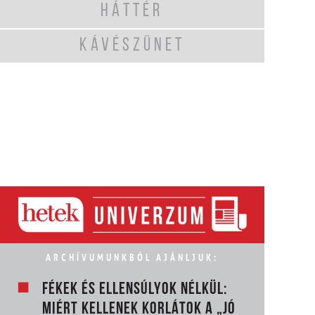
HÁTTÉR
KÁVÉSZÜNET
ARCHÍVUMUNKBÓL AJÁNLJUK:
FÉKEK ÉS ELLENSÚLYOK NÉLKÜL:
MIÉRT KELLENEK KORLÁTOK A „JÓ