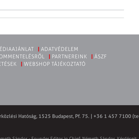
ÉDIAAJÁNLAT
ADATVÉDELEM
KOMMENTELÉSRŐL
PARTNEREINK
ÁSZF
ETÉSEK
WEBSHOP TÁJÉKOZTATÓ
rközlési Hatóság, 1525 Budapest, Pf. 75. | +36 1 457 7100 (te
émeth Sándor - Founder Editor in Chief: Németh Sándor. Kérdéseit, 