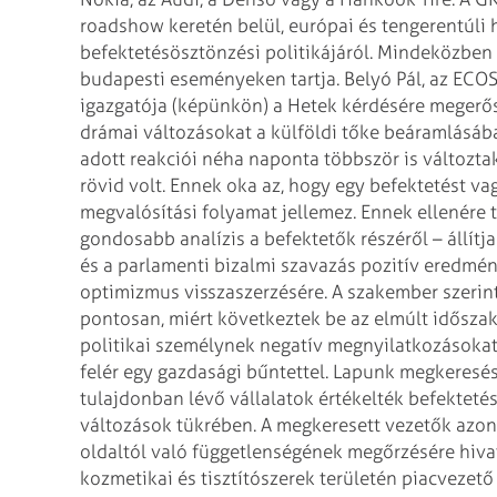
roadshow keretén belül, európai és tengerentúli
h
befektetésösztönzési
politikájáról. Mindeközben 
budapesti eseményeken tartja.
Belyó Pál, az ECO
igazgatója
(képünkön) a Hetek kérdésére megerős
drámai változásokat a külföldi tőke beáramlásáb
adott reakciói néha naponta többször is változtak
rövid volt. Ennek oka az, hogy
egy befektetést vag
megvalósítási
folyamat jellemez. Ennek ellenére 
gondosabb analízis a befektetők részéről – állítja
és a parlamenti bizalmi szavazás
pozitív eredmény
optimizmus
visszaszerzésére. A szakember szerint
pontosan, miért következtek be az elmúlt idősza
politikai személynek negatív megnyilatkozásokat
felér egy gazdasági bűntettel.
Lapunk megkeresésé
tulajdonban lévő
vállalatok értékelték befektetése
változások tükrében. A megkeresett vezetők azon
oldaltól való függetlenségének megőrzésére hiv
kozmetikai és tisztítószerek területén
piacvezető 