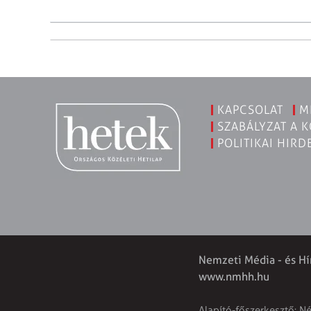
KAPCSOLAT
M
SZABÁLYZAT A 
POLITIKAI HIRD
Nemzeti Média - és Hí
www.nmhh.hu
Alapító-főszerkesztő: N