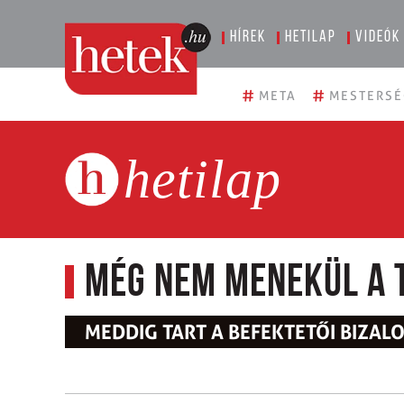
Hírek
Hetilap
Videók
#
#
META
MESTERSÉ
hetilap
Még nem menekül a 
MEDDIG TART A BEFEKTETŐI BIZAL