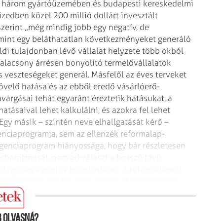
z három gyártóüzemében és budapesti kereskedelmi
tizedben közel 200 millió
dollárt invesztált
szerint „még
mindig jobb egy negatív, de
mint
egy beláthatatlan következményeket generáló
di tulajdonban lévő vállalat helyzete több okból
 alacsony árrésen bonyolító
termelővállalatok
s veszteségeket
generál. Másfelől az éves terveket
velő hatása és az ebből eredő vásárlóerő-
vargásai tehát egyaránt éreztetik hatásukat, a
tásaival lehet kalkulálni, és azokra fel
lehet
Egy másik – szintén neve elhallgatását kérő –
ciaprogramja, sem az ellenzék reformalap-
genciaprogram hiányossága, hogy bár részletesen
chanizmusát, nem ad választ a hosszú távú
lágosan a pozitív intézkedések. A
reformalapról
bb kérdést vet fel,
mint amennyit megválaszol,
 olvasná?