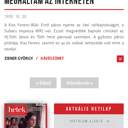
MEGHALTAM AZ INTERNETEN
1999. 10. 30.
A Kiss Ferenc-Büki Ernő páros nyerte az idei ralibajnokságot, a
Subaru Impreza WRC-vel. Ezzel megvédték bajnoki címüket az
ifj.Tóth János és Tóth Imre párossal szemben. A győztes páros
pilótája, Kiss Ferenc szerint ez az év sokkal nehezebb volt mint a
tavalyi.
ZIENER GYÖRGY
/
KÁVÉSZÜNET
« Előző
Következő »
Aktuális hetilap