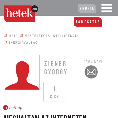
Profil
Támogatás
#
#
META
MESTERSÉGES INTELLIGENCIA
#
ENERGIAVÁLSÁG
ÍROK NEKI:
ZIENER
GYÖRGY
1
CIKK
hetilap