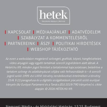
KAPCSOLAT
MÉDIAAJÁNLAT
ADATVÉDELEM
SZABÁLYZAT A KOMMENTELÉSRŐL
PARTNEREINK
ÁSZF
POLITIKAI HIRDETÉSEK
WEBSHOP TÁJÉKOZTATÓ
Az ezen a weboldalon megjelenő szövegek, grafikák, képek, hangfelvételek,
video anyagok vagy egyéb tartalmak szerzői jogvédelem alatt állnak. A
Hetek.hu Kft. minden jogot fenntart a tartalommal kapcsolatosan, beleértve a
tartalom szöveg- és adatbányászat céljára való felhasználását is – A szerzői
jogról szóló 1999. évi LXXVI. törvény rendelkezései értelmében a törvény
35/A. § (1) paragrafusa és a digitális szolgáltatások piacairól szóló európai
irányelv (Az Európai Parlament és a Tanács (EU) 2019/790 Irányelve) 4. cikke
alapján. © 2026 HETEK.HU Kft.
Nemzeti Média - és Hírközlési Hatóság, 1525 Budapest,