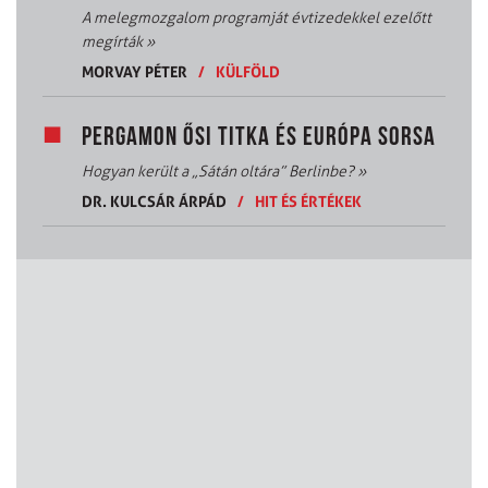
A melegmozgalom programját évtizedekkel ezelőtt
megírták
»
MORVAY PÉTER
/
KÜLFÖLD
PERGAMON ŐSI TITKA ÉS EURÓPA SORSA
Hogyan került a „Sátán oltára” Berlinbe?
»
DR. KULCSÁR ÁRPÁD
/
HIT ÉS ÉRTÉKEK