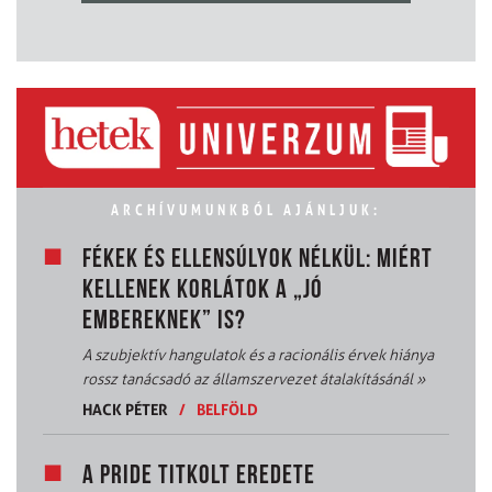
ARCHÍVUMUNKBÓL AJÁNLJUK:
FÉKEK ÉS ELLENSÚLYOK NÉLKÜL: MIÉRT
KELLENEK KORLÁTOK A „JÓ
EMBEREKNEK” IS?
A szubjektív hangulatok és a racionális érvek hiánya
rossz tanácsadó az államszervezet átalakításánál
»
HACK PÉTER
/
BELFÖLD
A PRIDE TITKOLT EREDETE