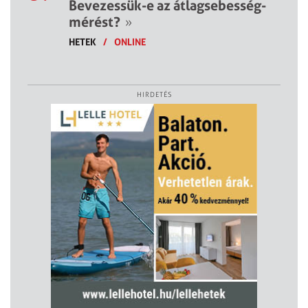
Bevezessük-e az átlagsebesség-
mérést?
»
HETEK
/
ONLINE
HIRDETÉS