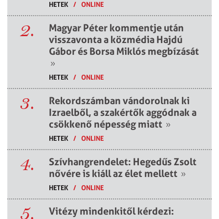
HETEK
/
ONLINE
2.
Magyar Péter kommentje után
visszavonta a közmédia Hajdú
Gábor és Borsa Miklós megbízását
»
HETEK
/
ONLINE
3.
Rekordszámban vándorolnak ki
Izraelből, a szakértők aggódnak a
csökkenő népesség miatt
»
HETEK
/
ONLINE
4.
Szívhangrendelet: Hegedűs Zsolt
nővére is kiáll az élet mellett
»
HETEK
/
ONLINE
5.
Vitézy mindenkitől kérdezi: